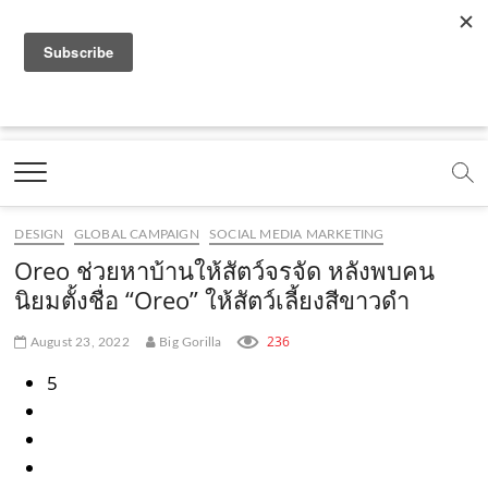
f
y
x
l
i
t
r
a
o
.
i
n
i
s
c
u
c
n
s
k
s
Marketing Oops!
e
t
o
e
t
t
DIGITAL | CREATIVE | ADVERTISING | CAMPAIGN |
STRATEGY
b
u
m
.
a
o
o
b
m
g
k
DESIGN
GLOBAL CAMPAIGN
SOCIAL MEDIA MARKETING
o
e
e
r
.
Oreo ช่วยหาบ้านให้สัตว์จรจัด หลังพบคน
k
.
a
c
นิยมตั้งชื่อ “Oreo” ให้สัตว์เลี้ยงสีขาวดำ
.
c
m
o
236
August 23, 2022
Big Gorilla
c
o
.
m
5
o
m
c
m
o
m