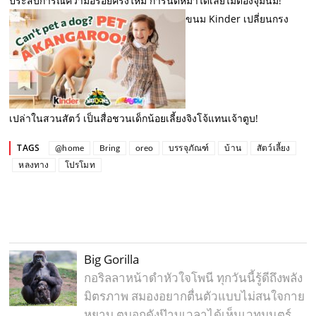
ประสบการณ์ความอร่อยครั้งใหม่ การันตีหม่ำได้เลยไม่ต้องจุ่มนม!
ขนม Kinder เปลี่ยนกรง
เปล่าในสวนสัตว์ เป็นสื่อชวนเด็กน้อยเลี้ยงจิงโจ้แทนเจ้าตูบ!
TAGS
@home
Bring
oreo
บรรจุภัณฑ์
บ้าน
สัตว์เลี้ยง
หลงทาง
โปรโมท
Big Gorilla
กอริลลาหน้าดำหัวใจโพนี ทุกวันนี้รู้ดีถึงพลัง
มิตรภาพ สมองอยากตื่นตัวแบบไม่สนใจกาย
หยาบ ตบอกดังป๊าบเวลาได้เห็นเวทมนตร์