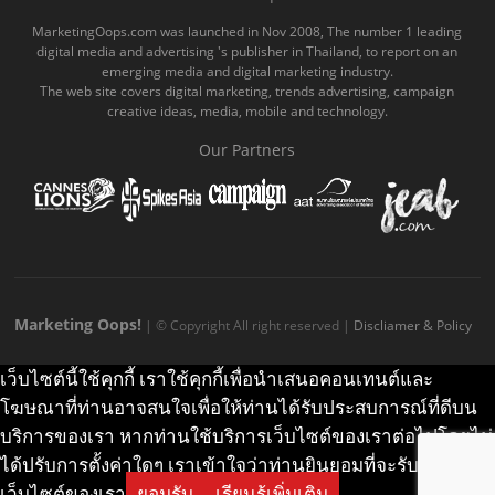
o
b
m
g
k
MarketingOops.com was launched in Nov 2008, The number 1 leading
digital media and advertising 's publisher in Thailand, to report on an
o
e
e
r
.
emerging media and digital marketing industry.
The web site covers digital marketing, trends advertising, campaign
k
.
a
c
creative ideas, media, mobile and technology.
.
c
m
o
Our Partners
c
o
.
m
o
m
c
m
o
m
Marketing Oops!
| © Copyright All right reserved |
Discliamer & Policy
เว็บไซต์นี้ใช้คุกกี้ เราใช้คุกกี้เพื่อนำเสนอคอนเทนต์และ
โฆษณาที่ท่านอาจสนใจเพื่อให้ท่านได้รับประสบการณ์ที่ดีบน
บริการของเรา หากท่านใช้บริการเว็บไซต์ของเราต่อไปโดยไม่
ได้ปรับการตั้งค่าใดๆ เราเข้าใจว่าท่านยินยอมที่จะรับคุกกี้บน
เว็บไซต์ของเรา
ยอมรับ
เรียนรู้เพิ่มเติม