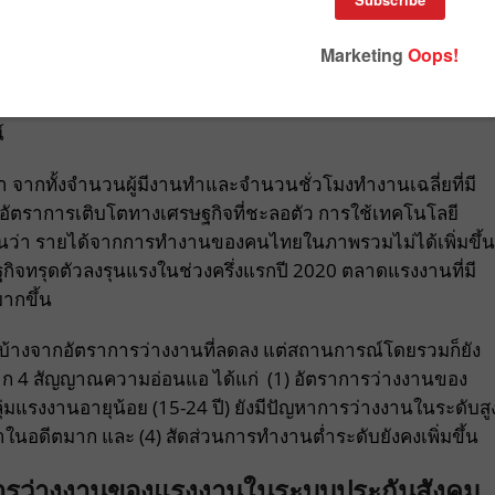
อกดาวน์ โดยช่วงไตรมาส2 ของปี 2563 มีคนตกงานถึง 7.5 แสน
รวม ซึ่งเป็นอัตราสูงที่สุดในรอบ 11 ปี และมีแรงงานที่ต้องหยุ
์
่า จากทั้งจำนวนผู้มีงานทำและจำนวนชั่วโมงทำงานเฉลี่ยที่มี
กอัตราการเติบโตทางเศรษฐกิจที่ชะลอตัว การใช้เทคโนโลยี
้อนว่า รายได้จากการทำงานของคนไทยในภาพรวมไม่ได้เพิ่มขึ้น
รษฐกิจทรุดตัวลงรุนแรงในช่วงครึ่งแรกปี 2020 ตลาดแรงงานที่มี
มากขึ้น
้นบ้างจากอัตราการว่างงานที่ลดลง แต่สถานการณ์โดยรวมก็ยัง
จาก 4 สัญญาณความอ่อนแอ ได้แก่ (1) อัตราการว่างงานของ
ุ่มแรงงานอายุน้อย (15-24 ปี) ยังมีปัญหาการว่างงานในระดับสู
าในอดีตมาก และ (4) สัดส่วนการทำงานต่ำระดับยังคงเพิ่มขึ้น
ารว่างงานของแรงงานในระบบประกันสังคม