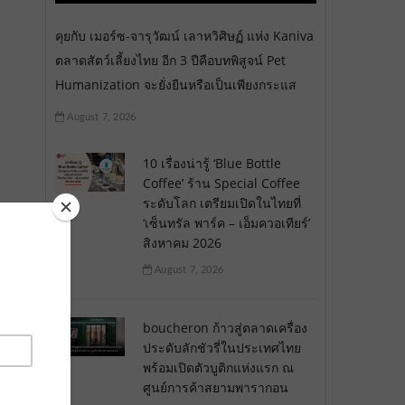
คุยกับ เมอร์ซ-จารุวัฒน์ เลาหวิศิษฏ์ แห่ง Kaniva
ตลาดสัตว์เลี้ยงไทย อีก 3 ปีคือบทพิสูจน์ Pet
Humanization จะยั่งยืนหรือเป็นเพียงกระแส
August 7, 2026
10 เรื่องน่ารู้ ‘Blue Bottle
Coffee’ ร้าน Special Coffee
ระดับโลก เตรียมเปิดในไทยที่
‘เซ็นทรัล พาร์ค – เอ็มควอเทียร์’
สิงหาคม 2026
August 7, 2026
boucheron ก้าวสู่ตลาดเครื่อง
ประดับลักชัวรี่ในประเทศไทย
พร้อมเปิดตัวบูติกแห่งแรก ณ
ศูนย์การค้าสยามพารากอน