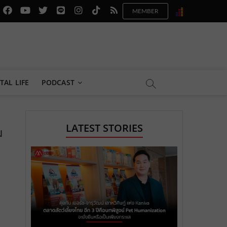
f
y
x
l
i
t
r
a
o
.
i
n
i
s
c
u
c
n
s
k
s
e
t
o
e
t
t
b
u
m
.
a
o
TAL LIFE
PODCAST
o
b
m
g
k
o
e
e
r
.
LATEST STORIES
ม
k
.
a
c
.
c
m
o
c
o
.
m
o
m
c
m
o
m