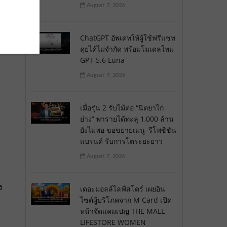
August 7, 2026
ChatGPT อัพเดทให้ผู้ใช้ฟรีแชท
ด
คุยได้ไม่จำกัด พร้อมโมเดลใหม่
GPT-5.6 Luna
August 7, 2026
เมื่อรุ่น 2 รับไม้ต่อ “นิตยาไก่
ย่าง” พารายได้ทะลุ 1,000 ล้าน
ยังไม่พอ ขอขยายเมนู–รีโพซิชัน
แบรนด์ รับการโตระยะยาว
August 7, 2026
ง
เดอะมอลล์ไลฟ์สโตร์ เผยอิน
ไซต์ผู้บริโภคจาก M Card เปิด
หน้าจัดแคมเปญ THE MALL
LIFESTORE WOMEN