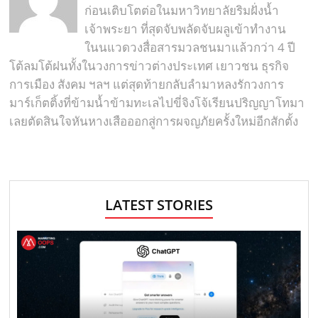
ก่อนเติบโตต่อในมหาวิทยาลัยริมฝั่งน้ำ
เจ้าพระยา ที่สุดจับพลัดจับผลูเข้าทำงาน
ในนแวดวงสื่อสารมวลชนมาแล้วกว่า 4 ปี
โต้ลมโต้ฝนทั้งในวงการข่าวต่างประเทศ เยาวชน ธุรกิจ
การเมือง สังคม ฯลฯ แต่สุดท้ายกลับลำมาหลงรักวงการ
มาร์เก็ตติ้งที่ข้ามน้ำข้ามทะเลไปขี่จิงโจ้เรียนปริญญาโทมา
เลยตัดสินใจหันหางเสือออกสู่การผจญภัยครั้งใหม่อีกสักตั้ง
LATEST STORIES