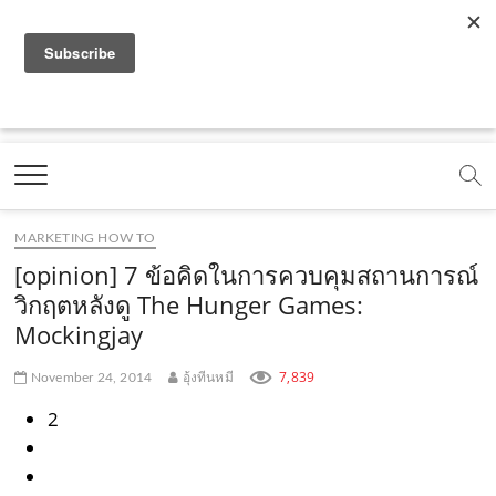
f
y
x
l
i
t
r
a
o
.
i
n
i
s
c
u
c
n
s
k
s
Marketing Oops!
e
t
o
e
t
t
DIGITAL | CREATIVE | ADVERTISING | CAMPAIGN |
STRATEGY
b
u
m
.
a
o
o
b
m
g
k
MARKETING HOW TO
o
e
e
r
.
[opinion] 7 ข้อคิดในการควบคุมสถานการณ์
k
.
a
c
วิกฤตหลังดู The Hunger Games:
Mockingjay
.
c
m
o
c
o
.
m
7,839
November 24, 2014
อุ้งทีนหมี
o
m
c
2
m
o
m