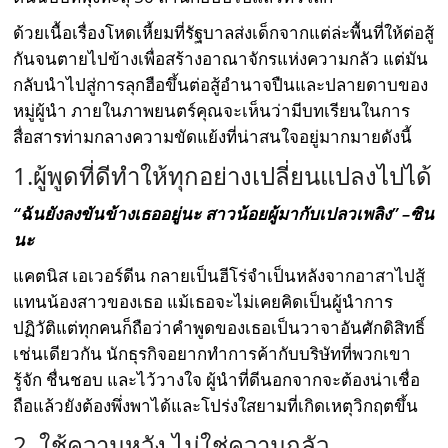
ด้วยเนื้อเรื่องโหดเหี้ยมที่รัฐบาลส่งเด็กจากแต่ล่ะพื้นที่ให้ต่อสู้
กันจนตายไปข้างเพื่อสร้างอาณาจักรแห่งความกลัว แต่มัน
กลับนำไปสู่การลุกฮือขึ้นต่อสู้อำนาจปืนและปลายดาบของ
หมู่ผู้นำ ภายในภาพยนตร์คุณจะเห็นว่ามีบทเรียนในการ
สื่อสารท่ามกลางความขัดแย้งที่น่าสนใจอยู่มากมายดังนี้
1.ผู้พูดที่ดีทำให้ทุกอย่างเปลี่ยนแปลงไปได้
“ฉันยังลงขันข้างเธออยู่นะ สาวน้อยผู้มากับเปลวเพลิง” –ซิน
นะ
แคตนิส เอเวอร์ดีน กลายเป็นฮีโร่จำเป็นหลังจากอาสาไปสู้
แทนน้องสาวของเธอ แม้เธอจะไม่เคยคิดเป็นผู้นำการ
ปฏิวัติแต่ทุกคนก็ถือว่าคำพูดของเธอเป็นวาจาอันศักดิสิทธิ์
เช่นเดียวกัน นักธุรกิจอยากทำการค้ากับบริษัทที่พวกเขา
รู้จัก ชื่นชอบ และไว้วางใจ ผู้นำที่ดีนอกจากจะต้องน่าเชื่อ
ถือแล้วยังต้องพึ่งพาได้และโปร่งใสยามที่เกิดเหตุวิกฤตขึ้น
2. ใช้ความหวัง ไม่ใช่ความกลัว