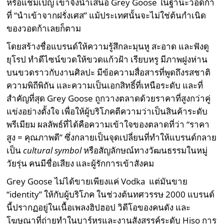
หรือแชมเปญ เขาจึงนำเสนอ Grey Goose ในฐานะวอดก้า
ที่ “นำเข้าจากฝรั่งเศส” แม้ประเทศนั้นจะไม่ใช่ต้นกำเนิด
ของวอดก้าเลยก็ตาม
โดยสร้างชื่อแบรนด์ให้ความรู้สึกละมุนหู สะอาด และฟังดู
ยุโรป ทำดีไซน์ขวดให้ขวดแก้วฝ้า เรียบหรู มีภาพฝูงห่าน
บนขวดราวกับงานศิลปะ มีข้อความสื่อสารที่พูดถึงรสชาติ
ความพิถีพิถัน และความเป็นเอกสิทธิ์ที่เหนือระดับ และที่
สำคัญที่สุด Grey Goose ถูกวางตลาดด้วยราคาที่สูงกว่าคู่
แข่งอย่างตั้งใจ เพื่อให้ผู้บริโภคตีความว่าเป็นสินค้าระดับ
พรีเมียม ผลลัพธ์ที่ได้คือความเข้าใจของตลาดที่ว่า “ราคา
สูง = คุณภาพดี” ซึ่งกลายเป็นจุดเปลี่ยนที่ทำให้แบรนด์กลาย
เป็น
cultural symbol
หรือสัญลักษณ์ทางวัฒนธรรมในหมู่
วัยรุ่น คนมีชื่อเสียง และผู้รักการเข้าสังคม
Grey Goose ไม่ได้ขายเพียงแค่ Vodka แต่มันขาย
“identity” ให้กับผู้บริโภค ในช่วงต้นทศวรรษ 2000 แบรนด์
นี้ปรากฏอยู่ในเนื้อเพลงฮิปฮอป วิดีโอของคนดัง และ
โฆษณาที่ถ่ายทำในบาร์หรูและงานสังสรรค์ระดับ Hiso การ