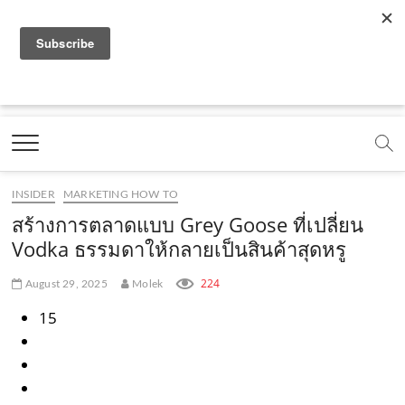
f
y
x
l
i
t
r
a
o
.
i
n
i
s
c
u
c
n
s
k
s
Marketing Oops!
e
t
o
e
t
t
DIGITAL | CREATIVE | ADVERTISING | CAMPAIGN |
STRATEGY
b
u
m
.
a
o
o
b
m
g
k
INSIDER
MARKETING HOW TO
o
e
e
r
.
สร้างการตลาดแบบ Grey Goose ที่เปลี่ยน
k
.
a
c
Vodka ธรรมดาให้กลายเป็นสินค้าสุดหรู
.
c
m
o
224
August 29, 2025
Molek
c
o
.
m
15
o
m
c
m
o
m