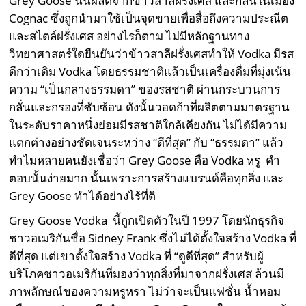
Grey Goose นั้นผลิตจากข้าวสาลีฝรั่งเศส และกลั่นในเมือง
Cognac ซึ่งถูกนำมาใช้เป็นจุดขายเพื่อสื่อถึงความประณีต
และสไตล์ฝรั่งเศส อย่างไรก็ตาม ไม่มีหลักฐานทาง
วิทยาศาสตร์ใดยืนยันว่าข้าวสาลีฝรั่งเศสทำให้ Vodka มีรส
ดีกว่าเดิม Vodka โดยธรรมชาติแล้วเป็นเครื่องดื่มที่มุ่งเน้น
ความ “เป็นกลางธรรมดา” ของรสชาติ ผ่านกระบวนการ
กลั่นและกรองที่ซับซ้อน ดังนั้นวอดก้าที่ผลิตตามมาตรฐาน
ในระดับราคาหนึ่งย่อมมีรสชาติใกล้เคียงกัน ไม่ได้มีความ
แตกต่างอย่างชัดเจนระหว่าง “ดีที่สุด” กับ “ธรรมดา” แล้ว
ทำไมหลายคนยังเชื่อว่า Grey Goose คือ Vodka หรู คำ
ตอบนั้นง่ายมาก นั้นเพราะการสร้างแบรนด์คือทุกสิ่ง และ
Grey Goose ทำได้อย่างไร้ที่ติ
Grey Goose Vodka นี้ถูกเปิดตัวในปี 1997 โดยนักธุรกิจ
ชาวอเมริกันชื่อ Sidney Frank ซึ่งไม่ได้ตั้งใจสร้าง Vodka ที่
ดีที่สุด แต่เขาตั้งใจสร้าง Vodka ที่ “ดูดีที่สุด” สำหรับผู้
บริโภคชาวอเมริกันที่มองว่าทุกสิ่งที่มาจากฝรั่งเศส ล้วนมี
ภาพลักษณ์ของความหรูหรา ไม่ว่าจะเป็นแฟชั่น น้ำหอม