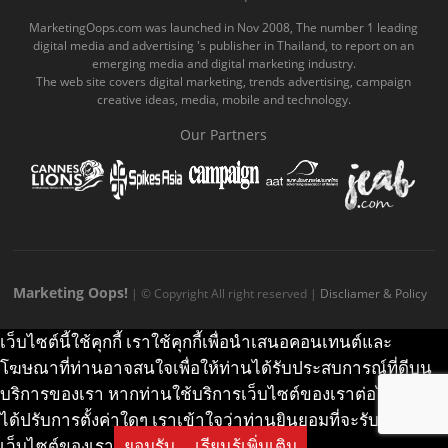
o
b
m
g
k
MarketingOops.com was launched in Nov 2008, The number 1 leading
digital media and advertising 's publisher in Thailand, to report on an
o
e
e
r
.
emerging media and digital marketing industry.
The web site covers digital marketing, trends advertising, campaign
k
.
a
c
creative ideas, media, mobile and technology.
.
c
m
o
Our Partners
c
o
.
m
o
m
c
m
o
m
Marketing Oops!
| © Copyright All right reserved |
Discliamer & Policy
เว็บไซต์นี้ใช้คุกกี้ เราใช้คุกกี้เพื่อนำเสนอคอนเทนต์และ
โฆษณาที่ท่านอาจสนใจเพื่อให้ท่านได้รับประสบการณ์ที่ดีบน
บริการของเรา หากท่านใช้บริการเว็บไซต์ของเราต่อไปโดยไม่
ได้ปรับการตั้งค่าใดๆ เราเข้าใจว่าท่านยินยอมที่จะรับคุกกี้บน
เว็บไซต์ของเรา
ยอมรับ
เรียนรู้เพิ่มเติม