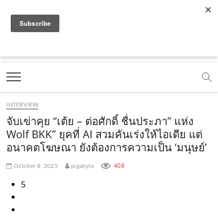
f
y
l
i
t
r
x
.
a
o
i
n
i
s
c
o
c
u
n
s
k
s
m
Marketing Oops!
e
t
e
t
t
DIGITAL | CREATIVE | ADVERTISING | CAMPAIGN |
STRATEGY
b
u
.
a
o
o
b
m
g
k
INTERVIEW
o
e
e
r
.
จับเข่าคุย “เต้ย – ต่อศักดิ์ ชื่นประภา” แห่ง
k
.
a
c
Wolf BKK” ยุคที่ AI สวมคันเร่งให้ไอเดีย แต่
อนาคตโฆษณา ยังต้องการความเป็น ‘มนุษย์’
.
c
m
o
c
o
.
m
408
October 8, 2025
pigabyte
o
m
c
5
m
o
m