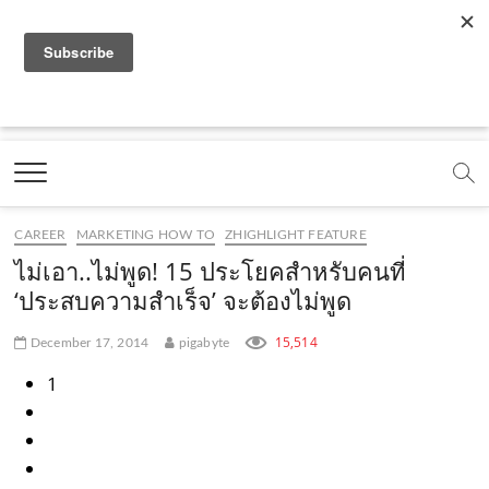
f
y
x
l
i
t
r
a
o
.
i
n
i
s
c
u
c
n
s
k
s
Marketing Oops!
e
t
o
e
t
t
DIGITAL | CREATIVE | ADVERTISING | CAMPAIGN |
STRATEGY
b
u
m
.
a
o
o
b
m
g
k
CAREER
MARKETING HOW TO
ZHIGHLIGHT FEATURE
o
e
e
r
.
ไม่เอา..ไม่พูด! 15 ประโยคสำหรับคนที่
k
.
a
c
‘ประสบความสำเร็จ’ จะต้องไม่พูด
.
c
m
o
15,514
December 17, 2014
pigabyte
c
o
.
m
1
o
m
c
m
o
m