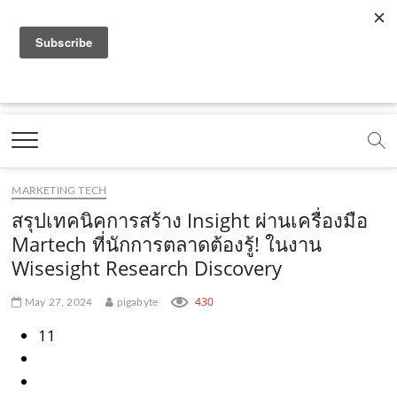
f
y
x
l
i
t
r
a
o
.
i
n
i
s
c
u
c
n
s
k
s
Marketing Oops!
e
t
o
e
t
t
DIGITAL | CREATIVE | ADVERTISING | CAMPAIGN |
STRATEGY
b
u
m
.
a
o
o
b
m
g
k
MARKETING TECH
o
e
e
r
.
สรุปเทคนิคการสร้าง Insight ผ่านเครื่องมือ
k
.
a
c
Martech ที่นักการตลาดต้องรู้! ในงาน
Wisesight Research Discovery
.
c
m
o
c
o
.
m
430
May 27, 2024
pigabyte
o
m
c
11
m
o
m