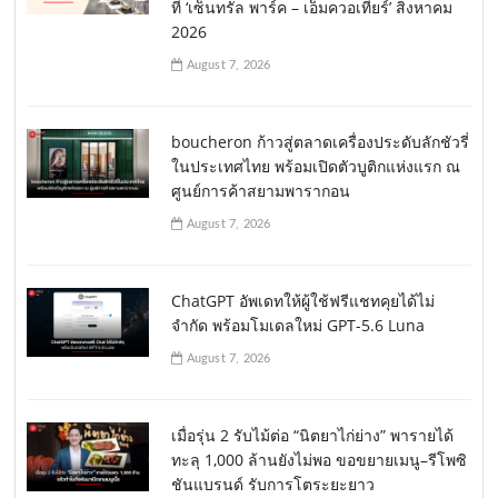
ที่ ‘เซ็นทรัล พาร์ค – เอ็มควอเทียร์’ สิงหาคม
2026
August 7, 2026
boucheron ก้าวสู่ตลาดเครื่องประดับลักชัวรี่
ในประเทศไทย พร้อมเปิดตัวบูติกแห่งแรก ณ
ศูนย์การค้าสยามพารากอน
August 7, 2026
ChatGPT อัพเดทให้ผู้ใช้ฟรีแชทคุยได้ไม่
จำกัด พร้อมโมเดลใหม่ GPT-5.6 Luna
August 7, 2026
เมื่อรุ่น 2 รับไม้ต่อ “นิตยาไก่ย่าง” พารายได้
ทะลุ 1,000 ล้านยังไม่พอ ขอขยายเมนู–รีโพซิ
ชันแบรนด์ รับการโตระยะยาว