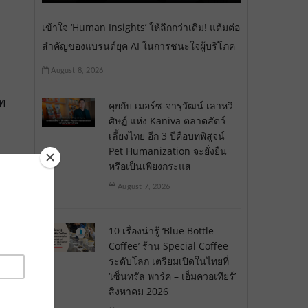
เข้าใจ ‘Human Insights’ ให้ลึกกว่าเดิม! แต้มต่อ
สำคัญของแบรนด์ยุค AI ในการชนะใจผู้บริโภค
August 8, 2026
ท
คุยกับ เมอร์ซ-จารุวัฒน์ เลาหวิ
ศิษฏ์ แห่ง Kaniva ตลาดสัตว์
เลี้ยงไทย อีก 3 ปีคือบทพิสูจน์
Pet Humanization จะยั่งยืน
หรือเป็นเพียงกระแส
าย
August 7, 2026
ม
10 เรื่องน่ารู้ ‘Blue Bottle
Coffee’ ร้าน Special Coffee
ระดับโลก เตรียมเปิดในไทยที่
‘เซ็นทรัล พาร์ค – เอ็มควอเทียร์’
สิงหาคม 2026