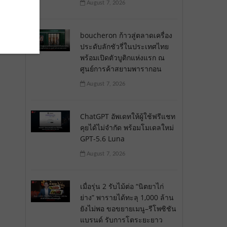
August 7, 2026
boucheron ก้าวสู่ตลาดเครื่อง
ประดับลักชัวรี่ในประเทศไทย
พร้อมเปิดตัวบูติกแห่งแรก ณ
ศูนย์การค้าสยามพารากอน
August 7, 2026
ChatGPT อัพเดทให้ผู้ใช้ฟรีแชท
คุยได้ไม่จำกัด พร้อมโมเดลใหม่
GPT-5.6 Luna
August 7, 2026
เมื่อรุ่น 2 รับไม้ต่อ “นิตยาไก่
ย่าง” พารายได้ทะลุ 1,000 ล้าน
ยังไม่พอ ขอขยายเมนู–รีโพซิชัน
แบรนด์ รับการโตระยะยาว