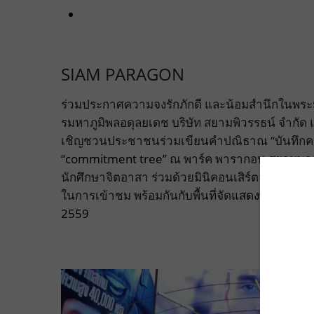
SIAM PARAGON
ร่วมประกาศความจงรักภักดี และน้อมสำนึกในพระ
รมหาภูมิพลอดุลยเดช บริษัท สยามพิวรรธน์ จำกัด
เชิญชวนประชาชนร่วมเขียนคำปณิธาณ “บันทึกควา
“
commitment tree
”
ณ พาร์ค พารากอน สยามพา
นักศึกษาจิตอาสา ร่วมด้วยมินิคอนเสิร์ตจากศิลปินจิ
ในการเข้าชม พร้อมกันกับพื้นที่จัด
แสดงพระบรมสาทิสล
2559