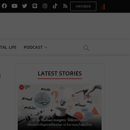
f
y
x
l
i
t
r
a
o
.
i
n
i
s
c
u
c
n
s
k
s
e
t
o
e
t
t
b
u
m
.
a
o
TAL LIFE
PODCAST
o
b
m
g
k
o
e
e
r
.
LATEST STORIES
ิ
k
.
a
c
.
c
m
o
c
o
.
m
o
m
c
m
o
m