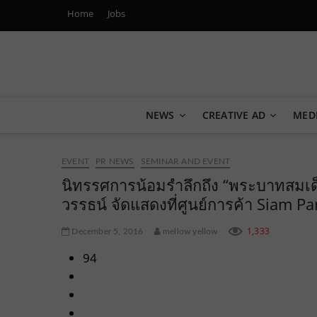
Home
Jobs
Marketing Oops!
DIGITAL | CREATIVE | ADVERTISING | CAMPAIGN | STRA
NEWS
CREATIVE AD
MED
EVENT
PR NEWS
SEMINAR AND EVENT
นิทรรศการน้อมรำลึกถึง “พระบาทสมเ
วรรธน์ จัดแสดงที่ศูนย์การค้า Siam 
1,333
December 5, 2016
mellow yellow
94