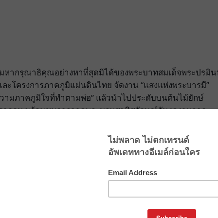
มหากรุณาธิคุณอย่างหาที่สุดมิได้ของพระบาทสมเด็จพระปรมิน
 และโครงการภาคภูมิแผ่นดินไทย จัดงาน “แสงแห่งพระบารมี”
มภาคภูมิใจที่ทำตามพ่อ” แล้วนำไปประดับบนต้นไม้ยักษ์
รากอน พร้อมชมการวาดพระบรมสาทิสลักษณ์อันงดงามจาก
ตอาสา ระหว่างวันที่ 24 พ.ย. 59 – 8 ม.ค. 60 โดยไม่มีค่าใช้จ่
ักษณ์ ของอ.สุวิทย์ ใจป้อม ซึ่งจัดขึ้นตั้งแต่วันนี้ -12 ธันวาค