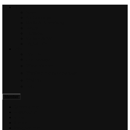
Home
News
Ad Campaign
Media & Advertising
Insight
Exclusive
Startups & SME
Digital Life
Jobs
Jobs List
Jobs Package
วิธีลงประกาศ
วิธีสมัคร company package
วิธีชำระ
Help
facebook.com
youtube.com
x.com
line.me
instagram.com