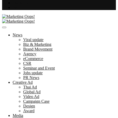
tiktok.com
rss
Digital | Creative | Advertising | Campaign | Strategy
Marketing Oops!
News
Viral update
Biz & Marketing
Brand Movement
Agency
eCommerce
CSR
Seminar and Event
Jobs update
PR News
Creative Ad
Thai Ad
Global Ad
Video Ad
Campaign Case
Design
Award
Media