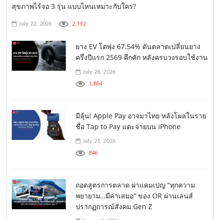
สุขภาพไร้จอ 3 รุ่น แบบไหนเหมาะกับใคร?
2,192
July 22, 2026
ยาง EV โตพุ่ง 67.54% ดันตลาดเปลี่ยนยาง
ครึ่งปีแรก 2569 คึกคัก หลังครบวงรอบใช้งาน
July 28, 2026
1,864
มีลุ้น! Apple Pay อาจมาไทย หลังโผล่ในราย
ชื่อ Tap to Pay แตะจ่ายบน iPhone
July 21, 2026
846
ถอดสูตรการตลาด ผ่าแคมเปญ “ทุกความ
พยายาม…มีค่าเสมอ” ของ OR ผ่านเลนส์
ปรากฏการณ์สังคม Gen Z