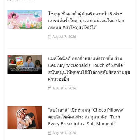
โชกุบุสซึ ตอกย้ำผู้นำครีมอาบน้ำ รีเฟรช
แบรนด์ครั้งใหญ่ มุ่งเจาะคนเจนใหม่ ปลุก
กระแส #ผิวโชกุผิวโชว์ได้
August 7, 2026
แมคโดนัลด์ ตอกย้ำพลังแห่งรอยยิ้ม ผ่าน
แคมเปญ ‘McDonald’s Touch of Smile’
สนับสนุนให้ทุกคนได้มีโอกาสสัมผัสความสุข
ผ่านรอยยิ้ม
August 7, 2026
“แบร์เฮาส์” เปิดตัวเมนู “Choco Pilloww”
ตอบอินไซด์คนทำงาน ชูแนวคิด “Turn
Every Break into a Soft Moment”
August 7, 2026