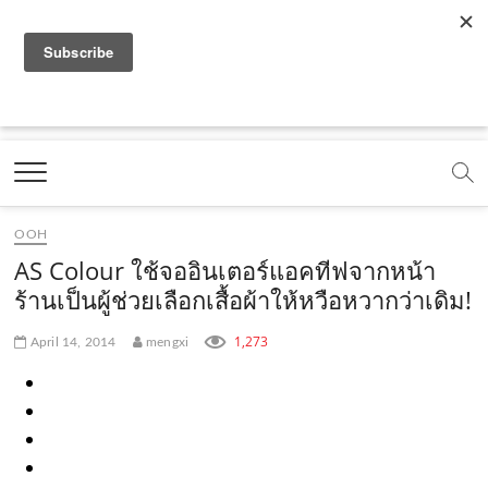
f
y
x
l
i
t
r
a
o
.
i
n
i
s
c
u
c
n
s
k
s
Marketing Oops!
e
t
o
e
t
t
DIGITAL | CREATIVE | ADVERTISING | CAMPAIGN |
STRATEGY
b
u
m
.
a
o
o
b
m
g
k
OOH
o
e
e
r
.
AS Colour ใช้จออินเตอร์แอคทีฟจากหน้า
k
.
a
c
ร้านเป็นผู้ช่วยเลือกเสื้อผ้าให้หวือหวากว่าเดิม!
.
c
m
o
1,273
April 14, 2014
mengxi
c
o
.
m
o
m
c
m
o
m