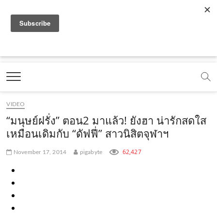
f
y
x
l
i
t
r
a
o
.
i
n
i
s
c
u
c
n
s
k
s
Marketing Oops!
e
t
o
e
t
t
DIGITAL | CREATIVE | ADVERTISING | CAMPAIGN |
STRATEGY
b
u
m
.
a
o
o
b
m
g
k
VIDEO
o
e
e
r
.
“มนุษย์ฝรั่ง” ตอน2 มาแล้ว! ยังฮา น่ารักสดใส
k
.
a
c
เหมือนเดิมกับ “ดัฟฟี่” สาวนิสิตจุฬาฯ
.
c
m
o
62,427
November 17, 2014
pigabyte
c
o
.
m
o
m
c
m
o
m