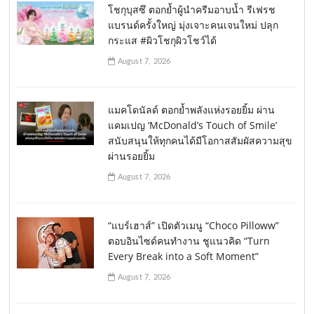
โชกุบุสซึ ตอกย้ำผู้นำครีมอาบน้ำ รีเฟรช
แบรนด์ครั้งใหญ่ มุ่งเจาะคนเจนใหม่ ปลุก
กระแส #ผิวโชกุผิวโชว์ได้
August 7, 2026
แมคโดนัลด์ ตอกย้ำพลังแห่งรอยยิ้ม ผ่าน
แคมเปญ ‘McDonald’s Touch of Smile’
สนับสนุนให้ทุกคนได้มีโอกาสสัมผัสความสุข
ผ่านรอยยิ้ม
August 7, 2026
“แบร์เฮาส์” เปิดตัวเมนู “Choco Pilloww”
ตอบอินไซด์คนทำงาน ชูแนวคิด “Turn
Every Break into a Soft Moment”
August 7, 2026