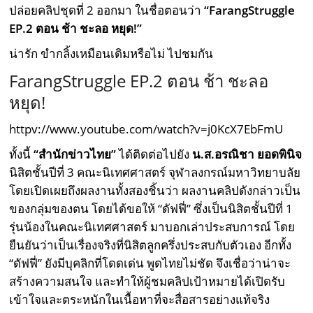
ปล่อยคลิปชุดที่ 2 ออกมา ในชื่อตอนว่า
“FarangStruggle
EP.2 ตอน ช้า ชะลอ หยุด!”
น่ารัก ขำกลิ้งเหมือนเดิมหรือไม่ ไปชมกัน
FarangStruggle EP.2 ตอน ช้า ชะลอ
หยุด!
httpv://www.youtube.com/watch?v=j0KcX7EbFmU
ทั้งนี้
“สำนักข่าวไทย”
ได้ติดต่อไปยัง
น.ส.อรณิชา ยอดพินิจ
นิสิตชั้นปีที่ 3 คณะนิเทศศาสตร์ จุฬาลงกรณ์มหาวิทยาบลัย
โดยเปิดเผยถึงผลงานทั้งสองชิ้นว่า ผลงานคลิปดังกล่าวเป็น
ของกลุ่มของตน โดยได้ขอให้ “ดัฟฟี่” ซึ่งเป็นนิสิตชั้นปีที่ 1
รุ่นน้องในคณะนิเทศศาสตร์ มาบอกเล่าประสบการณ์ โดย
ยืนยันว่าเป็นเรื่องจริงที่นิสิตลูกครึ่งประสบกับตัวเอง อีกทั้ง
“ดัฟฟี่” ยังมีบุคลิกที่โดดเด่น พูดไทยไม่ชัด จึงเชื่อว่าน่าจะ
สร้างความสนใจ และทำให้ผู้ชมคลิปเป้าหมายได้เปิดรับ
เข้าใจและตระหนักในเนื้อหาที่จะสื่อสารอย่างแท้จริง