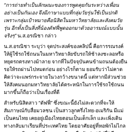
“การถ่ายทำเป็นลักษณะของการพูดคุยกันระหว่างเพื่อน
อย่างเป็นกันเอง จึงมีภาษาแบบที่กลุ่มวัยรุ่นใช้เป็นปกติ
เพราะกลุ่มเป้าหมายคือนิสิตในมหาวิทยาลัยและสังคมวัย
รุ่น อีกทั้งเป็นสิ่งที่น้องดัฟฟี่พูดออกมาด้วยอารมณ์แบบนั้น
จริงๆ”
น.ส.อรณิชา กล่าว
น.ส.อรณิชา ระบุว่า จุดประสงค์ของคลิปนี้ คือการรณรงค์
ให้ผู้ใช้รถใช้ถนนในมหาวิทยาลัยขับรถให้ช้าลงชะลอหรือ
หยุดรถตรงทางม้าลาย จากที่ในปัจจุบันคนข้ามถนนต้องยืน
รอให้รถผ่านไปหมดก่อน อย่างไรก็ตาม ยอมรับว่าไม่คาด
คิดว่าจะแพร่กระจายในวงกว้างขนาดนี้ แต่หากมีส่วนช่วย
ให้สังคมนอกมหาวิทยาลัยได้ตระหนักในการใช้รถใช้ถนน
มากขึ้นก็ถือว่าเป็นเรื่องที่ดี
สำหรับนิสิตสาว “ดัฟฟี่” ซึ่งขณะนี้ยังไม่สะดวกที่จะให้
สัมภาษณ์กับสื่อมวลชน เป็นสาวลูกครึ่งไทย-อเมริกัน มีแม่
เป็นคนไทย เคยอยู่เมืองไทยตอนเป็นเด็กเล็ก และเพิ่งเดิน
ทางกลับมาเรียนที่ประเทศไทย โดยอาศัยอยู่ที่หอพักไม่ไกล