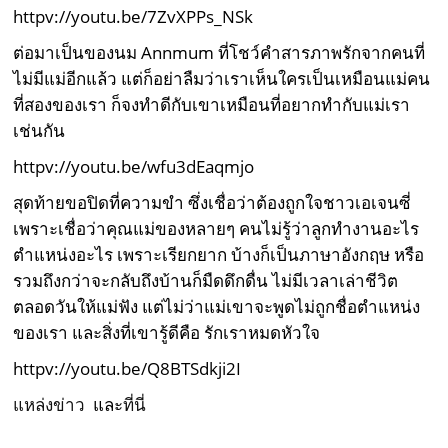
httpv://youtu.be/7ZvXPPs_NSk
ต่อมาเป็นของนม Annmum ที่โชว์คำสารภาพรักจากคนที่
ไม่มีแม่อีกแล้ว แต่ก็อย่าลืมว่าเราเห็นใครเป็นเหมือนแม่คน
ที่สองของเรา ก็จงทำดีกับเขาเหมือนที่อยากทำกับแม่เรา
เช่นกัน
httpv://youtu.be/wfu3dEaqmjo
สุดท้ายขอปิดที่ความขำ ซึ่งเชื่อว่าต้องถูกใจชาวเอเจนซี่
เพราะเชื่อว่าคุณแม่ของหลายๆ คนไม่รู้ว่าลูกทำงานอะไร
ตำแหน่งอะไร เพราะเรียกยาก บ้างก็เป็นภาษาอังกฤษ หรือ
รวมถึงกว่าจะกลับถึงบ้านก็มืดดึกดื่น ไม่มีเวลาเล่าชีวิต
ตลอดวันให้แม่ฟัง แต่ไม่ว่าแม่เขาจะพูดไม่ถูกชื่อตำแหน่ง
ของเรา และสิ่งที่เขารู้ดีคือ รักเราหมดหัวใจ
httpv://youtu.be/Q8BTSdkji2I
แหล่งข่าว
และ
ที่นี่