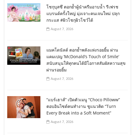
โชกุบุสซึ ตอกย้ำผู้นำครีมอาบน้ำ รีเฟรช
แบรนด์ครั้งใหญ่ มุ่งเจาะคนเจนใหม่ ปลุก
กระแส #ผิวโชกุผิวโชว์ได้
August 7, 2026
แมคโดนัลด์ ตอกย้ำพลังแห่งรอยยิ้ม ผ่าน
แคมเปญ ‘McDonald’s Touch of Smile’
สนับสนุนให้ทุกคนได้มีโอกาสสัมผัสความสุข
ผ่านรอยยิ้ม
August 7, 2026
“แบร์เฮาส์” เปิดตัวเมนู “Choco Pilloww”
ตอบอินไซด์คนทำงาน ชูแนวคิด “Turn
Every Break into a Soft Moment”
August 7, 2026