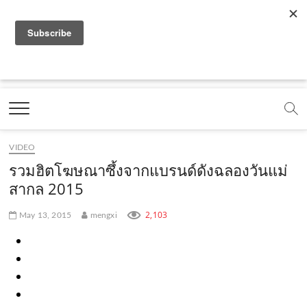
f
y
x
l
i
t
r
a
o
.
i
n
i
s
c
u
c
n
s
k
s
Marketing Oops!
e
t
o
e
t
t
DIGITAL | CREATIVE | ADVERTISING | CAMPAIGN |
STRATEGY
b
u
m
.
a
o
o
b
m
g
k
VIDEO
o
e
e
r
.
รวมฮิตโฆษณาซึ้งจากแบรนด์ดังฉลองวันแม่
k
.
a
c
สากล 2015
.
c
m
o
2,103
May 13, 2015
mengxi
c
o
.
m
o
m
c
m
o
m