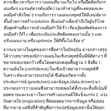
ควรเสียเวลากับการวางแผนที่นานเกินไป หรือยึดติดกับกร
อบเดิมๆ แบรนด์ควรต้องมีความกล้าหาญที่จะทดลองและ
ลงมือทำสิ่งใหม่ ๆ รวมถึงการวางแผนกลยุทธ์ให้มีเสน่ห์มาก
ขึ้นด้วยการสร้าง
solution
ที่แม่นยำเพื่อเข้าถึงใจผู้บริโภค
ซึ่งสุดท้ายคือการกล้าลงมือทำให้เร็ว เรียนรู้ผลลัพธ์ของการ
ลงมือทำให้ไว เพื่อประเมินประสิทธิผลของงานนั้น ๆ และ
ปรับแผนงาน หรือ
optimize
ให้ดีขึ้นไปเรื่อย ๆ”
จากแนวทางในยุคของการสื่อสารในปัจจุบัน อาจกล่าวสรุป
ได้ว่าบทบาทของนักวางแผนในเชิงกลยุทธ์นั้นมีมิติต่าง ๆ ที่
ขยายขอบเขตกว้างขึ้นโดยครอบคลุมพื้นฐาน 3 สิ่งคือ 1.
ความมั่นใจ (confidence) ในเชิงเป้าหมายว่ากลยุทธ์ที่
วิเคราะห์จะสามารถบรรลุได้ ซึ่งต้องเกิดจากทั้ง
ประสบการณ์ (prediction) และข้อมูล (data driven) มา
ประกอบการวางแผนซึ่งสามารถส่งผลได้ทั้งระยะสั้นที่เน้นที่
ยอดขายและระยาวในการสร้างแบรนด์ให้แข็งแกร่ง 2. แรง
บันดาลใจ (inspiration) ที่ต่อยอดมากจากข้อมูล หรือdata
ที่มากมาย แต่สิ่งที่สำคัญคือการแปลข้อมูลเหล่านั้นให้ออก