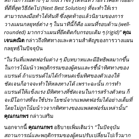
ที่ดีที่สุดวิธีถัดไป (
Next Best Solution)
ที่จะทำให้เรา
สามารถลงมือทำได้ทันที ซึ่งสุดท้ายแล้วนิยามของการ
วางแผนกลยุทธ์ต่าง ๆ ในนาทีนี้ก็คือ แผนที่รอบด้าน
(well-
rounded)
มากกว่าแผนที่ยึดติดกับกรอบเดิม ๆ
(rigid)
”
คุณ
เจนคณิต
กล่าวถึงทิศทางและความสำคัญของการวางแผน
กลยุทธ์ในปัจจุบัน
“ในวันที่แพลตฟอร์มต่าง ๆ มีบทบาทและมีอิทธิพลมากขึ้น
ในการโน้มน้าวพฤติกรรมของผู้คนและรชี้นำทิศทางของ
แบรนด์ ถ้าแบรนด์ไม่ได้กำหนดเข็มทิศของตัวเองให้
ชัดเจนก็อาจจะทำให้หลงทางได้ เพราะฉะนั้น การทำ
แบรนด์ให้แข็งแรง มีทิศทางที่ชัดเจนในการสร้างตัวตน ก็
จะมีโอกาสที่จะใช้ประโยชน์จากแพลตฟอร์มได้อย่างเต็มที่
โดยไม่ถูกโน้มน้าวจากทิศทางของแพลตฟอร์มเหล่านั้น”
คุณกนกพร
กล่าวเสริม
นอกจากนี้
คุณกนกพร
อธิบายเพิ่มเติมว่า
“ในปัจจุบัน
สถานการณ์และพฤติกรรมของผู้คนปรับเปลี่ยนไปเร็วมาก