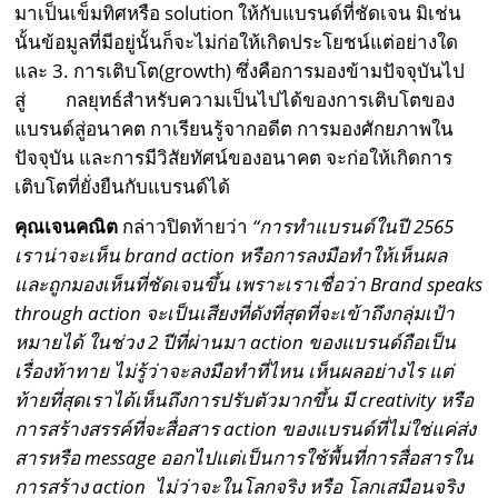
มาเป็นเข็มทิศหรือ solution ให้กับแบรนด์ที่ชัดเจน มิเช่น
นั้นข้อมูลที่มีอยู่นั้นก็จะไม่ก่อให้เกิดประโยชน์แต่อย่างใด
และ 3. การเติบโต(growth) ซึ่งคือการมองข้ามปัจจุบันไป
สู่ กลยุทธ์สำหรับความเป็นไปได้ของการเติบโตของ
แบรนด์สู่อนาคต กาเรียนรู้จากอดีต การมองศักยภาพใน
ปัจจุบัน และการมีวิสัยทัศน์ของอนาคต จะก่อให้เกิดการ
เติบโตที่ยั่งยืนกับแบรนด์ได้
คุณเจนคณิต
กล่าวปิดท้ายว่า
“
การทำแบรนด์ในปี
2565
เราน่าจะเห็น
brand action
หรือการลงมือทำให้เห็นผล
และถูกมองเห็นที่ชัดเจนขึ้น เพราะเราเชื่อว่า
Brand speaks
through action
จะเป็นเสียงที่ดังที่สุดที่จะเข้าถึงกลุ่มเป้า
หมายได้ ในช่วง
2
ปีที่ผ่านมา
action
ของแบรนด์ถือเป็น
เรื่องท้าทาย ไม่รู้ว่าจะลงมือทำที่ไหน เห็นผลอย่างไร แต่
ท้ายที่สุดเราได้เห็นถึงการปรับตัวมากขึ้น มี
creativity
หรือ
การสร้างสรรค์ที่จะสื่อสาร
action
ของแบรนด์ที่ไม่ใช่แค่ส่ง
สารหรือ
message
ออกไปแต่เป็นการใช้พื้นที่การสื่อสารใน
การสร้าง
action
ไม่ว่าจะในโลกจริง หรือ โลกเสมือนจริง