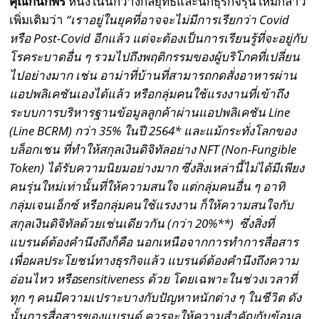
คุณกนกพร
หนึ่งในนักวางกลยุทธ์และนักธุรกิจรุ่นใหม่กล่าว
เพิ่มเติมว่า
“
เราอยู่ในยุคที่อาจจะไม่มีการเรียกว่า
Covid
หรือ
Post-Covid
อีกแล้ว แต่จะต้องเป็นการเรียนรู้ที่จะอยู่กับ
โรคระบาดอื่น ๆ
รวมไปถึงพฤติกรรมของผู้บริโภคที่เปลี่ยน
ไปอย่างมาก เช่น อาม่าที่บ้านที่สามารถกดสั่งอาหารผ่าน
แอปพลิเคชันเองได้แล้ว หรือกลุ่มคนใช้แรงงานที่เข้าถึง
ระบบการบริหารฐานข้อมูลลูกค้าผ่านแอปพลิเคชัน
Line
(Line BCRM)
กว่า
35%
ในปี
2564*
และแม้กระทั่งโลกของ
บล็อกเชน ที่ทำให้สกุลเงินดิจิทัลอย่าง
NFT (Non-Fungible
Token)
ได้รับความนิยมอย่างมาก ซึ่งสิ่งเหล่านี้ไม่ได้มีเพียง
คนรุ่นใหม่เท่านั้นที่ให้ความสนใจ แต่กลุ่มคนอื่น ๆ อาทิ
กลุ่มเจนเอ็กซ์ หรือกลุ่มคนใช้แรงงาน ก็ให้ความสนใจกับ
สกุลเงินดิจิทัลด้วยเช่นเดียวกัน (กว่า
20%
**
)
ซึ่งสิ่งที่
แบรนด์ต้องคำนึงถึงก็คือ นอกเหนือจากการทำการสื่อสาร
เพื่อผลประโยชน์ทางธุรกิจแล้ว แบรนด์ต้องคำนึงถึงความ
อ่อนไหว หรือ
sensitiveness
ด้วย โดยเฉพาะในช่วงเวลาที่
ทุก ๆ คนมีความเปราะบางกับปัญหาหนักต่าง ๆ ในชีวิต ดัง
นั้นการสื่อสารของแบรนด์
ควรจะให้ความสำคัญกับข้อมูล