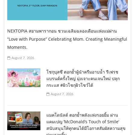
NEXTOPIA สยามพารากอน ชวนเฉลิมฉลองเดือนแห่งแม่ผ่าน
“Love with Purpose” Celebrating Mom. Creating Meaningful
Moments.
August 7, 2026
โชกุบุสซึ ตอกย้ำผู้นำครีมอาบน้ำ รีเฟรช
แบรนด์ครั้งใหญ่ มุ่งเจาะคนเจนใหม่ ปลุก
กระแส #ผิวโชกุผิวโชว์ได้
August 7, 2026
แมคโดนัลด์ ตอกย้ำพลังแห่งรอยยิ้ม ผ่าน
แคมเปญ ‘McDonald’s Touch of Smile’
สนับสนุนให้ทุกคนได้มีโอกาสสัมผัสความสุข
ผ่านรอยยิ้ม