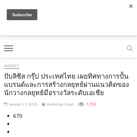
f
y
x
l
i
t
r
a
o
.
i
n
i
s
c
u
c
n
s
k
s
Marketing Oops!
e
t
o
e
t
t
DIGITAL | CREATIVE | ADVERTISING | CAMPAIGN |
STRATEGY
b
u
m
.
a
o
o
b
m
g
k
AGENCY
o
e
e
r
.
ปับลิซีส กรุ๊ป ประเทศไทย เผยทิศทางการปั้น
k
.
a
c
แบรนด์และการสร้างกลยุทธ์ผ่านแนวคิดของ
นักวางกลยุทธ์มือรางวัลระดับเอเชีย
.
c
m
o
c
o
.
m
1,102
January 13, 2022
Marketing Oops!
o
m
c
670
m
o
m