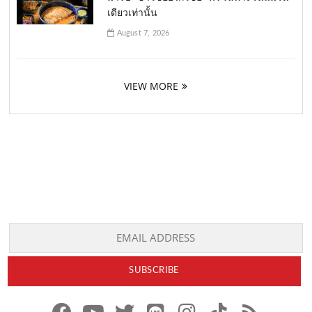
เดียวเท่านั้น
August 7, 2026
VIEW MORE
f
y
x
l
i
t
r