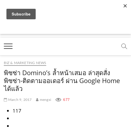
f
y
x
l
i
t
r
a
o
.
i
n
i
s
c
u
c
n
s
k
s
Marketing Oops!
e
t
o
e
t
t
DIGITAL | CREATIVE | ADVERTISING | CAMPAIGN |
STRATEGY
b
u
m
.
a
o
o
b
m
g
k
BIZ & MARKETING NEWS
o
e
e
r
.
พิซซ่า Domino’s ล้ำหน้าเสมอ ล่าสุดสั่ง
k
.
a
c
พิซซ่า-ติดตามออเดอร์ ผ่าน Google Home
ได้แล้ว
.
c
m
o
c
o
.
m
677
March 9, 2017
mengxi
o
m
c
117
m
o
m