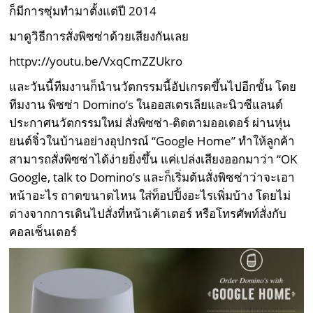
ก็มีการซุ่มทำมาตั้งแต่ปี 2014
มาดูวิธีการสั่งพิซซ่าด้วยเสียงกันเลย
httpv://youtu.be/VxqCmZZUkro
และวันนี้ทีมงานก็นำนวัตกรรมนี้อัปเกรดขึ้นไปอีกขั้น โดย
ทีมงาน พิซซ่า
Domi
no’s ในออสเตรเลียและนิวซีแลนด์
ประกาศนวัตกรรมใหม่ สั่งพิซซ่า-ติดตามออเดอร์ ผ่านหุ่น
ยนต์จิ๋วในบ้านอย่างอุปกรณ์ “Google Home” ทำให้ลูกค้า
สามารถสั่งพิซซ่าได้ง่ายยิ่งขึ้น แค่เปล่งเสียงออกมาว่า
“OK
Google, talk to Domino’s
และก็เริ่มต้นสั่งพิซซ่าว่าจะเอา
หน้าอะไร ถาดขนาดไหน ใส่ท็อปปิ้งอะไรเพิ่มบ้าง โดยไม่
ต่างจากการเดินไปสั่งที่หน้าเค้าเตอร์ หรือโทรศัพท์สั่งกับ
คอลเซ็นเตอร์