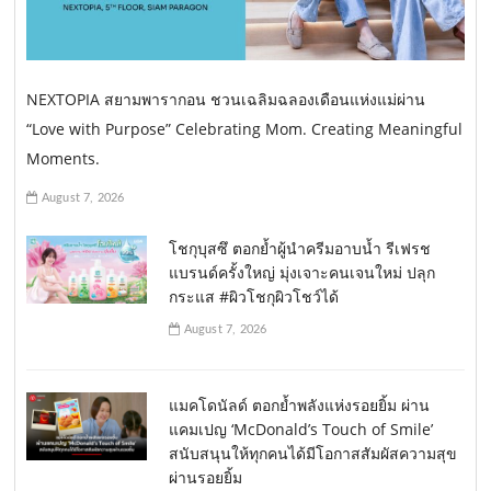
NEXTOPIA สยามพารากอน ชวนเฉลิมฉลองเดือนแห่งแม่ผ่าน
“Love with Purpose” Celebrating Mom. Creating Meaningful
Moments.
August 7, 2026
โชกุบุสซึ ตอกย้ำผู้นำครีมอาบน้ำ รีเฟรช
แบรนด์ครั้งใหญ่ มุ่งเจาะคนเจนใหม่ ปลุก
กระแส #ผิวโชกุผิวโชว์ได้
August 7, 2026
แมคโดนัลด์ ตอกย้ำพลังแห่งรอยยิ้ม ผ่าน
แคมเปญ ‘McDonald’s Touch of Smile’
สนับสนุนให้ทุกคนได้มีโอกาสสัมผัสความสุข
ผ่านรอยยิ้ม