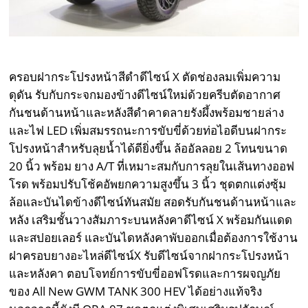
ครอบฝากระโปรงหน้าสีดำดีไซน์ X ตัดช่องลมเพิ่มความ
ดุดัน รับกับกระจกมองข้างดีไซน์ใหม่ด้วยครีบตัดอากาศ
กันชนด้านหน้าและหลังสีดำคาดลายรังผึ้งพร้อมชายล่าง
และไฟ LED เพิ่มสมรรถนะการขับขี่ด้วยท่อไอดีบนฝากระ
โปรงหน้าสำหรับลุยน้ำได้ดียิ่งขึ้น ล้ออัลลอย 2 โทนขนาด
20 นิ้ว พร้อม ยาง A/T ที่เหมาะสมกับการลุยในเส้นทางออฟ
โรด พร้อมปรับโช้คอัพยกความสูงขึ้น 3 นิ้ว ชุดตกแต่งซุ้ม
ล้อและบันไดข้างดีไซน์ทันสมัย สอดรับกันชนด้านหน้าและ
หลัง เสริมชั้นวางสัมภาระบนหลังคาดีไซน์ X พร้อมกันแดด
และสปอยเลอร์ และบันไดหลังคาพับออกเมื่อต้องการใช้งาน
ฝาครอบยางอะไหล่ดีไซน์X รับดีไซน์จากฝากระโปรงหน้า
และหลังคา ตอบโจทย์การขับขี่ออฟโรดและการผจญภัย
ของ All New GWM TANK 300 HEV ได้อย่างแท้จริง