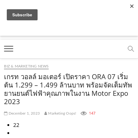
f
y
x
l
i
t
r
a
o
.
i
n
i
s
c
u
c
n
s
k
s
Marketing Oops!
e
t
o
e
t
t
DIGITAL | CREATIVE | ADVERTISING | CAMPAIGN |
STRATEGY
b
u
m
.
a
o
o
b
m
g
k
BIZ & MARKETING NEWS
o
e
e
r
.
เกรท วอลล์ มอเตอร์ เปิดราคา ORA 07 เริ่ม
k
.
a
c
ต้น 1.299 – 1.499 ล้านบาท พร้อมจัดเต็มทัพ
ยานยนต์ไฟฟ้าคุณภาพในงาน Motor Expo
.
c
m
o
2023
c
o
.
m
o
m
c
147
December 1, 2023
Marketing Oops!
m
o
22
m