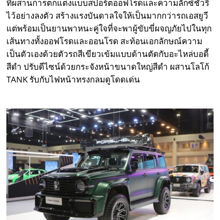
ที่ผสานการตกแต่งแบบสปอร์ตออฟโรดและความลักซ์ชัวรี
ไว้อย่างลงตัว สร้างแรงบันดาลใจให้เป็นมากกว่ารถเอสยูวี
แต่พร้อมเป็นยานพาหนะคู่ใจที่จะพาผู้ขับขี่ผจญภัยไปในทุก
เส้นทางทั้งออฟโรดและออนโรด สะท้อนเอกลักษณ์ความ
เป็นตัวเองด้วยตัวรถสีเขียวเข้มแบบด้านตัดกับอะไหล่บอดี้
สีดำ ปรับดีไซน์ด้วยกระจังหน้าขนาดใหญ่สีดำ ผสานโลโก้
TANK รับกับไฟหน้าทรงกลมดูโดดเด่น