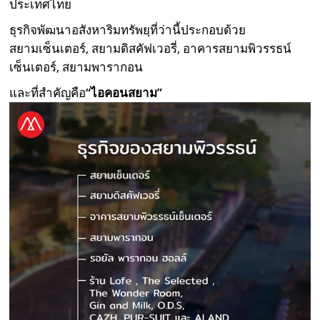
ประเทศไทย
ธุรกิจพัฒนาอสังหาริมทรัพยฺที่ว่านี้ประกอบด้วย
สยามเซ็นเตอร์, สยามดิสคัฟเวอรี่, อาคารสยามพิวรรธน์
เซ็นเตอร์, สยามพารากอน
และที่สำคัญคือ
“ไอคอน
สยาม”