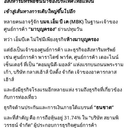
อสังหาริมทรัพย์ชั้นนำของประเทศไทยแห่งนี้
เข้าสู่เส้นทางการเติบใหญ่ขึ้นไปอีก
หลายคนอาจรู้จัก
บมจ.เอ็ม บี เค
(
MBK)
ในฐานะเจ้าของ
ศูนย์การค้า
“มาบุญครอง”
ย่านปทุมวัน
ทว่า เอ็มบีเค ไม่ใช่มีเพียงธุรกิจ
ห้าง
มาบุญครอง
แต่ยังเป็นเจ้าของศูนย์การค้า และธุรกิจอสังหาริมทรัพย์
เช่น ศูนย์การค้า พาราไดซ์ พาร์ค, ศูนย์การค้า เดอะไนน์
เซ็นเตอร์ ที่เป็น “คอมมูนิตี‑มอลล์” แห่งแรกบนถนนพระราม
เก้า, บริษัท กลาสเฮ้าส์ บิลดิ้ง จำกัด เจ้าของอาคารกลาส
เฮ้าส์
และยังมีธุรกิจโรงแรมอีกหลายแห่ง รวมถึงธุรกิจที่เกี่ยวข้อง
กับการท่องเที่ยว
ธุรกิจด้านประกันและการเงินภายใต้แบรนด์
“ธนชาต”
และที่สำคัญ คือ การถือหุ้นอยู่ 31.74% ใน “บริษัท สยามพิ
วรรธน์ จำกัด” ผู้ประกอบการธุรกิจศูนย์การค้า