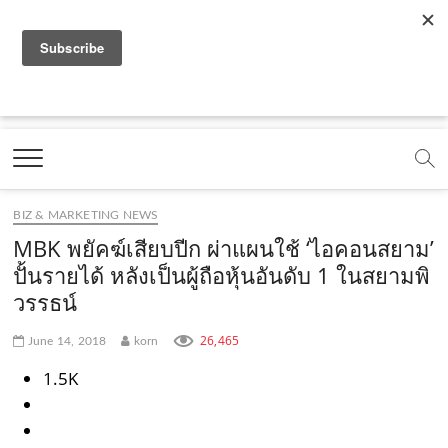
f
y
x
l
i
t
r
a
o
.
i
n
i
s
c
u
c
n
s
k
s
Marketing Oops!
e
t
o
e
t
t
DIGITAL | CREATIVE | ADVERTISING | CAMPAIGN |
STRATEGY
b
u
m
.
a
o
o
b
m
g
k
BIZ & MARKETING NEWS
o
e
e
r
.
MBK พยัคฆ์เสียบปีก ผ่าแผนใช้ ‘ไอคอนสยาม’
k
.
a
c
ปั้นรายได้ หลังเป็นผู้ถือหุ้นอันดับ 1 ในสยามพิ
วรรธน์
.
c
m
o
c
o
.
m
26,465
June 14, 2018
korn
o
m
c
1.5K
m
o
m