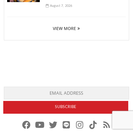
August 7, 2026
VIEW MORE
f
y
x
l
i
t
r