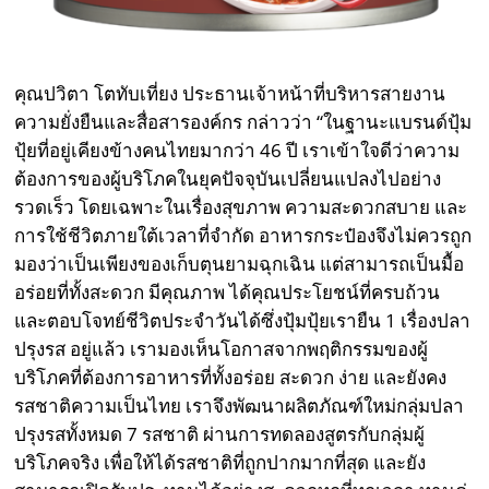
คุณปวิตา โตทับเที่ยง ประธานเจ้าหน้าที่บริหารสายงาน
ความยั่งยืนและสื่อสารองค์กร กล่าวว่า “ในฐานะแบรนด์ปุ้ม
ปุ้ยที่อยู่เคียงข้างคนไทยมากว่า 46 ปี เราเข้าใจดีว่าความ
ต้องการของผู้บริโภคในยุคปัจจุบันเปลี่ยนแปลงไปอย่าง
รวดเร็ว โดยเฉพาะในเรื่องสุขภาพ ความสะดวกสบาย และ
การใช้ชีวิตภายใต้เวลาที่จำกัด อาหารกระป๋องจึงไม่ควรถูก
มองว่าเป็นเพียงของเก็บตุนยามฉุกเฉิน แต่สามารถเป็นมื้อ
อร่อยที่ทั้งสะดวก มีคุณภาพ ได้คุณประโยชน์ที่ครบถ้วน
และตอบโจทย์ชีวิตประจำวันได้ซึ่งปุ้มปุ้ยเรายืน 1 เรื่องปลา
ปรุงรส อยู่แล้ว เรามองเห็นโอกาสจากพฤติกรรมของผู้
บริโภคที่ต้องการอาหารที่ทั้งอร่อย สะดวก ง่าย และยังคง
รสชาติความเป็นไทย เราจึงพัฒนาผลิตภัณฑ์ใหม่กลุ่มปลา
ปรุงรสทั้งหมด 7 รสชาติ ผ่านการทดลองสูตรกับกลุ่มผู้
บริโภคจริง เพื่อให้ได้รสชาติที่ถูกปากมากที่สุด และยัง