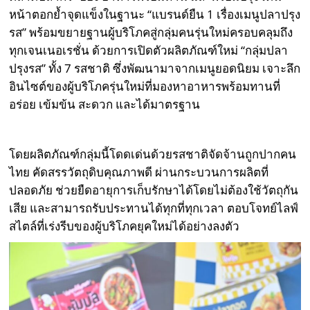
หน้าตอกย้ำจุดแข็งในฐานะ “แบรนด์ยืน 1 เรื่องเมนูปลาปรุง
รส” พร้อมขยายฐานผู้บริโภคสู่กลุ่มคนรุ่นใหม่ครอบคลุมถึง
ทุกเจนเนอเรชั่น ด้วยการเปิดตัวผลิตภัณฑ์ใหม่ “กลุ่มปลา
ปรุงรส” ทั้ง 7 รสชาติ ซึ่งพัฒนามาจากเมนูยอดนิยม เจาะลึก
อินไซต์ของผู้บริโภครุ่นใหม่ที่มองหาอาหารพร้อมทานที่
อร่อย เข้มข้น สะดวก และได้มาตรฐาน
โดยผลิตภัณฑ์กลุ่มนี้โดดเด่นด้วยรสชาติจัดจ้านถูกปากคน
ไทย คัดสรรวัตถุดิบคุณภาพดี ผ่านกระบวนการผลิตที่
ปลอดภัย ช่วยยืดอายุการเก็บรักษาได้โดยไม่ต้องใช้วัตถุกัน
เสีย และสามารถรับประทานได้ทุกที่ทุกเวลา ตอบโจทย์ไลฟ์
สไตล์ที่เร่งรีบของผู้บริโภคยุคใหม่ได้อย่างลงตัว