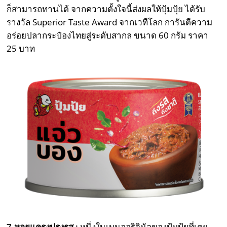
ก็สามารถทานได้ จากความตั้งใจนี้ส่งผลให้ปุ้มปุ้ย ได้รับ
รางวัล Superior Taste Award จากเวทีโลก การันตีความ
อร่อยปลากระป๋องไทยสู่ระดับสากล ขนาด 60 กรัม ราคา
25 บาท
7.หอยแครงปรุงรส :
หนึ่งในเมนูออริจินัลของปุ้มปุ้ยที่เคย