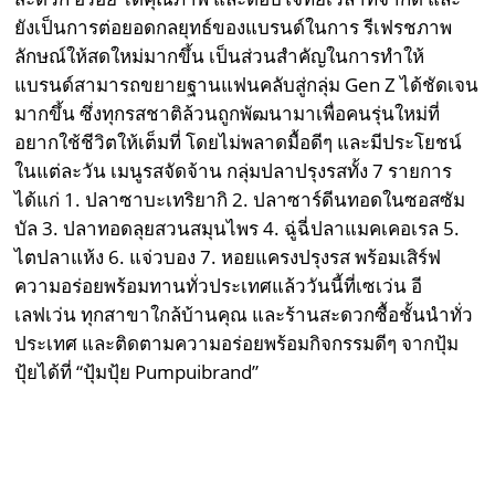
ยังเป็นการต่อยอดกลยุทธ์ของแบรนด์ในการ รีเฟรชภาพ
ลักษณ์ให้สดใหม่มากขึ้น เป็นส่วนสำคัญในการทำให้
แบรนด์สามารถขยายฐานแฟนคลับสู่กลุ่ม Gen Z ได้ชัดเจน
มากขึ้น ซึ่งทุกรสชาติล้วนถูกพัฒนามาเพื่อคนรุ่นใหม่ที่
อยากใช้ชีวิตให้เต็มที่ โดยไม่พลาดมื้อดีๆ และมีประโยชน์
ในแต่ละวัน เมนูรสจัดจ้าน กลุ่มปลาปรุงรสทั้ง 7 รายการ
ได้แก่ 1. ปลาซาบะเทริยากิ 2. ปลาซาร์ดีนทอดในซอสซัม
บัล 3. ปลาทอดลุยสวนสมุนไพร 4. ฉู่ฉี่ปลาแมคเคอเรล 5.
ไตปลาแห้ง 6. แจ่วบอง 7. หอยแครงปรุงรส พร้อมเสิร์ฟ
ความอร่อยพร้อมทานทั่วประเทศแล้ววันนี้ที่เซเว่น อี
เลฟเว่น ทุกสาขาใกล้บ้านคุณ และร้านสะดวกซื้อชั้นนำทั่ว
ประเทศ และติดตามความอร่อยพร้อมกิจกรรมดีๆ จากปุ้ม
ปุ้ยได้ที่ “ปุ้มปุ้ย Pumpuibrand”