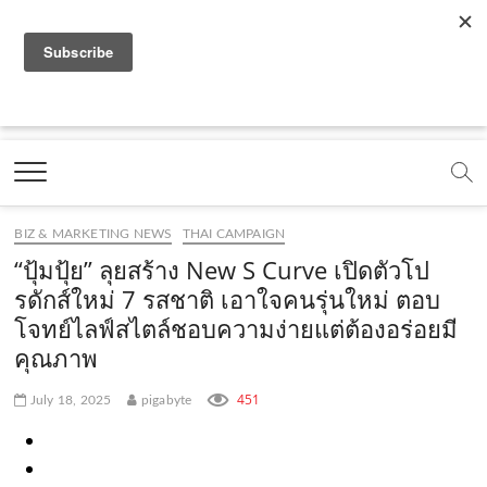
f
y
x
l
i
t
r
a
o
.
i
n
i
s
c
u
c
n
s
k
s
Marketing Oops!
e
t
o
e
t
t
DIGITAL | CREATIVE | ADVERTISING | CAMPAIGN |
STRATEGY
b
u
m
.
a
o
o
b
m
g
k
BIZ & MARKETING NEWS
THAI CAMPAIGN
o
e
e
r
.
“ปุ้มปุ้ย” ลุยสร้าง New S Curve เปิดตัวโป
k
.
a
c
รดักส์ใหม่ 7 รสชาติ เอาใจคนรุ่นใหม่ ตอบ
โจทย์ไลฟ์สไตล์ชอบความง่ายแต่ต้องอร่อยมี
.
c
m
o
คุณภาพ
c
o
.
m
o
m
c
451
July 18, 2025
pigabyte
m
o
m