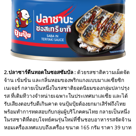
2.ปลาซาร์ดีนทอดในซอสซัมบัล :
ด้วยรสชาติความเผ็ดจัด
จ้าน เข้มข้น และกลิ่นหอมของพริกแกงแบบมาเลเซียซิก
เนเจอร์ กลายเป็นหนึ่งในรสชาติยอดนิยมของกลุ่มปลาปรุง
รส ที่เดิมทีวางจำหน่ายเฉพาะในประเทศมาเลเซีย และได้
รับเสียงตอบรับดีเกินคาด จนปุ้มปุ้ยต้องยกมาเสิร์ฟถึงไทย
พร้อมทำการทดสอบกับกลุ่มผู้บริโภคคนไทย กลายเป็นหนึ่ง
ในรสชาติที่ตอบโจทย์คนรุ่นใหม่ที่ชื่นชอบอาหารรสจัดจ้าน
หอมเครื่องเทศแบบถึงเครื่อง ขนาด 165 กรัม ราคา 39 บาท