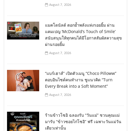
August 7, 2026
แมคโดนัลด์ ตอกย้ำพลังแห่งรอยยิ้ม ผ่าน
แคมเปญ ‘McDonald’s Touch of Smile’
สนับสนุนให้ทุกคนได้มีโอกาสสัมผัสความสุข
ผ่านรอยยิ้ม
August 7, 2026
“แบร์เฮาส์” เปิดตัวเมนู “Choco Pilloww”
ตอบอินไซด์คนทำงาน ชูแนวคิด “Turn
Every Break into a Soft Moment”
August 7, 2026
ร้านข้าวโซอิ ฉลองรับ “วันแม่” ชวนคุณแม่
มารับ “ข้าวซอยไก่โซอิ” ฟรี เฉพาะวันแม่วัน
เดียวเท่านั้น