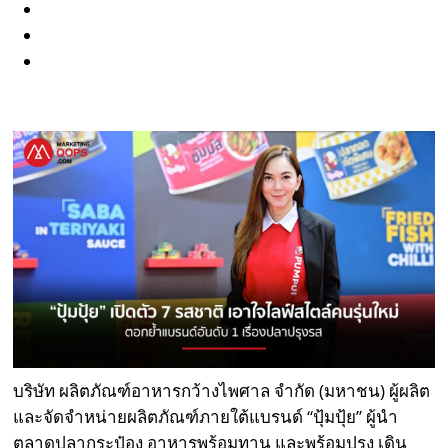
บริษัท ผลิตภัณฑ์อาหารกว้างไพศาล จำกัด (มหาชน) ผู้ผลิต
และจัดจำหน่ายผลิตภัณฑ์ภายใต้แบรนด์ “ปุ้มปุ้ย” ผู้นำ
ตลาดปลากระป๋อง อาหารพร้อมทาน และพร้อมปรุง เดิน