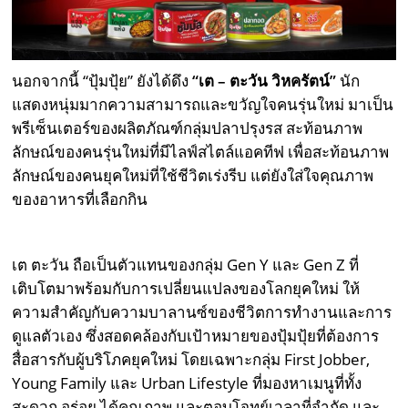
นอกจากนี้ “ปุ้มปุ้ย” ยังได้ดึง
“เต – ตะวัน วิหครัตน์”
นัก
แสดงหนุ่มมากความสามารถและขวัญใจคนรุ่นใหม่ มาเป็น
พรีเซ็นเตอร์ของผลิตภัณฑ์กลุ่มปลาปรุงรส สะท้อนภาพ
ลักษณ์ของคนรุ่นใหม่ที่มีไลฟ์สไตล์แอคทีฟ เพื่อสะท้อนภาพ
ลักษณ์ของคนยุคใหม่ที่ใช้ชีวิตเร่งรีบ แต่ยังใส่ใจคุณภาพ
ของอาหารที่เลือกกิน
เต ตะวัน ถือเป็นตัวแทนของกลุ่ม Gen Y และ Gen Z ที่
เติบโตมาพร้อมกับการเปลี่ยนแปลงของโลกยุคใหม่ ให้
ความสำคัญกับความบาลานซ์ของชีวิตการทำงานและการ
ดูแลตัวเอง ซึ่งสอดคล้องกับเป้าหมายของปุ้มปุ้ยที่ต้องการ
สื่อสารกับผู้บริโภคยุคใหม่ โดยเฉพาะกลุ่ม First Jobber,
Young Family และ Urban Lifestyle ที่มองหาเมนูที่ทั้ง
สะดวก อร่อย ได้คุณภาพ และตอบโจทย์เวลาที่จำกัด และ