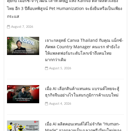
คุยกับ เมอร์ซ-จารุวัฒน์ เลาหวิศิษฏ์ แห่ง Kaniva ตลาดสัตว์เลี้ยง
ไทย อีก 3 ปีคือบทพิสูจน์ Pet Humanization จะยั่งยืนหรือเป็นเพียง
กระแส
August 7, 2026
เจาะกลยุทธ์ Canva Thailand กับคุณ แม็กซ์-
ภัคพล Country Manager คนแรก ทำยังไง
ให้แพลตฟอร์มระดับโลกเข้าถึงคนไทย
มากกว่าเดิม
August 5, 2026
เมื่อ AI เลือกสินค้าแทนคน แบรนด์ไทยจะสู้
ธุรกิจจีนอย่างไรในสมรภูมิการค้าแบบใหม่
August 4, 2026
เมื่อ AI ผลิตคอนเทนต์ได้ไม่จำกัด “Human-
Made” อาจกลายเป็นฉลากพรีเมียมใหม่ของ