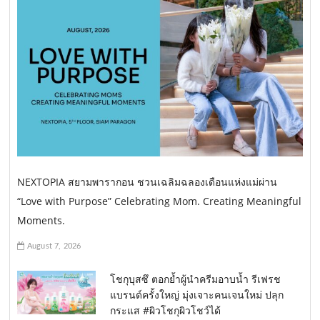
NEXTOPIA สยามพารากอน ชวนเฉลิมฉลองเดือนแห่งแม่ผ่าน
“Love with Purpose” Celebrating Mom. Creating Meaningful
Moments.
August 7, 2026
โชกุบุสซึ ตอกย้ำผู้นำครีมอาบน้ำ รีเฟรช
แบรนด์ครั้งใหญ่ มุ่งเจาะคนเจนใหม่ ปลุก
กระแส #ผิวโชกุผิวโชว์ได้