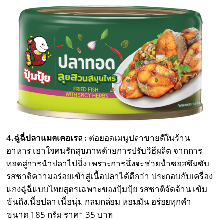
4.ฉู่ฉี่ปลาแมคเคอเรล :
ต่อยอดเมนูปลาขายดีในร้าน
อาหาร เอาใจคนรักสุขภาพด้วยการปรับวิธีผลิต จากการ
ทอดสู่การนำปลาไปนึ่ง เพราะการนึ่งจะช่วยน้ำซอสซึมซับ
รสชาติความอร่อยเข้าสู่เนื้อปลาได้ดีกว่า ประกอบกับเครื่อง
แกงฉู่ฉี่แบบไทยสูตรเฉพาะของปุ้มปุ้ย รสชาติจัดจ้าน เข้ม
ข้นถึงเนื้อปลา เนื้อนุ่ม กลมกล่อม หอมมัน อร่อยทุกคำ
ขนาด 185 กรัม ราคา 35 บาท