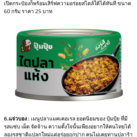
เปิดกระป๋องก็พร้อมเสิร์ฟความอร่อยสไตล์ใต้ได้ทันที ขนาด
60 กรัม ราคา 25 บาท
6.แจ่วบอง :
เมนูปลาแมคเคอเรล ยอดนิยมของ ปุ้มปุ้ย ที่มี
รสแซ่บ เผ็ด จัดจ้าน ความตั้งใจนั้นเพียงอยากให้คนไทยได้
ลองรสชาติแปลกใหม่แต่อร่อยถูกปาก คนไม่เคยทานปลาร้า