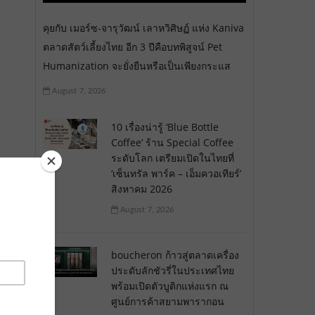
คุยกับ เมอร์ซ-จารุวัฒน์ เลาหวิศิษฏ์ แห่ง Kaniva
ตลาดสัตว์เลี้ยงไทย อีก 3 ปีคือบทพิสูจน์ Pet
Humanization จะยั่งยืนหรือเป็นเพียงกระแส
August 7, 2026
10 เรื่องน่ารู้ ‘Blue Bottle
Coffee’ ร้าน Special Coffee
ระดับโลก เตรียมเปิดในไทยที่
‘เซ็นทรัล พาร์ค – เอ็มควอเทียร์’
สิงหาคม 2026
August 7, 2026
boucheron ก้าวสู่ตลาดเครื่อง
ประดับลักชัวรี่ในประเทศไทย
พร้อมเปิดตัวบูติกแห่งแรก ณ
ศูนย์การค้าสยามพารากอน