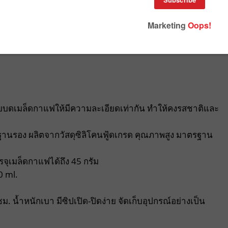
“Punthai Portable Hand Brew Set” ชุดเครื่องบดกาแฟแบบพกพา
จาก Stainless Steel 304 ตกแต่งด้วยปลอกหนังพียูสีน้ำตาลสุด
ยบดเมล็ดกาแฟให้มีความละเอียดเท่ากัน ทำให้คงรสชาติและ
ฐานรอง ผลิตจากวัสดุซิลิโคนฟู้ดเกรด คุณภาพสูง มาตรฐาน
ุเมล็ดกาแฟได้ถึง 45 กรัม
0 ml.
 น้ำหนักเบา มีซิปเปิด-ปิดง่าย จัดเก็บอุปกรณ์อย่างเป็น