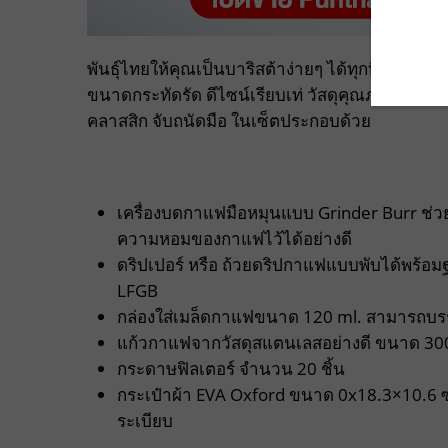
พันธุ์ไทยให้คุณเป็นบาริสต้าง่ายๆ ได้ทุกที่กับ 
ขนาดกระทัดรัด ดีไซน์เรียบเท่ วัสดุคุณภาพดีผลิต
คลาสสิก จับถนัดมือ ในเซ็ตประกอบด้วย
เครื่องบดกาแฟมือหมุนแบบ Grinder Burr ช่ว
ความหอมของกาแฟไว้ได้อย่างดี
ดริปเปอร์ หรือ ถ้วยดริปกาแฟแบบพับได้พร้อม
LFGB
กล่องใส่เมล็ดกาแฟขนาด 120 ml. สามารถบรรจ
แก้วกาแฟจากวัสดุสแตนเลสอย่างดี ขนาด 30
กระดาษฟิลเตอร์ จำนวน 20 ชิ้น
กระเป๋าผ้า EVA Oxford ขนาด 0x18.3×10.6 ซม.
ระเบียบ