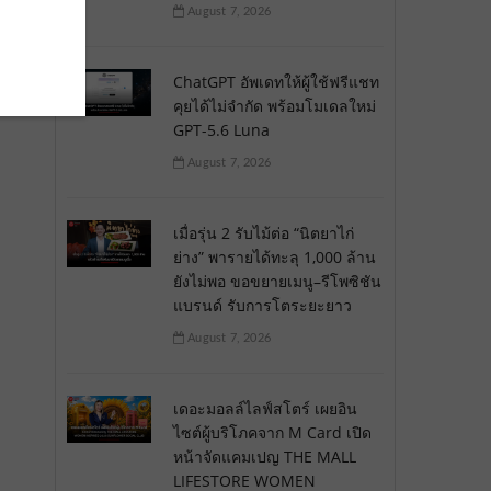
August 7, 2026
ChatGPT อัพเดทให้ผู้ใช้ฟรีแชท
คุยได้ไม่จำกัด พร้อมโมเดลใหม่
GPT-5.6 Luna
August 7, 2026
เมื่อรุ่น 2 รับไม้ต่อ “นิตยาไก่
ย่าง” พารายได้ทะลุ 1,000 ล้าน
ยังไม่พอ ขอขยายเมนู–รีโพซิชัน
แบรนด์ รับการโตระยะยาว
August 7, 2026
เดอะมอลล์ไลฟ์สโตร์ เผยอิน
ไซต์ผู้บริโภคจาก M Card เปิด
หน้าจัดแคมเปญ THE MALL
LIFESTORE WOMEN