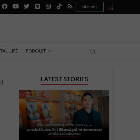
f
y
x
l
i
t
r
a
o
.
i
n
i
s
c
u
c
n
s
k
s
e
t
o
e
t
t
b
u
m
.
a
o
TAL LIFE
PODCAST
o
b
m
g
k
o
e
e
r
.
LATEST STORIES
บ
k
.
a
c
.
c
m
o
c
o
.
m
o
m
c
m
o
m