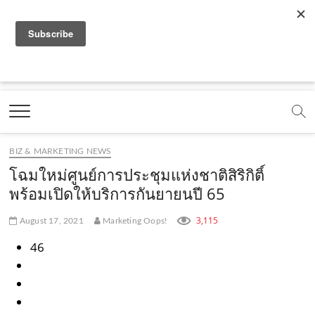
f
y
x
l
i
t
r
a
o
.
i
n
i
s
c
u
c
n
s
k
s
Marketing Oops!
e
t
o
e
t
t
DIGITAL | CREATIVE | ADVERTISING | CAMPAIGN |
STRATEGY
b
u
m
.
a
o
o
b
m
g
k
BIZ & MARKETING NEWS
o
e
e
r
.
โฉมใหม่ศูนย์การประชุมแห่งชาติสิริกิติ์
k
.
a
c
พร้อมเปิดให้บริการกันยายนปี 65
.
c
m
o
3,115
August 17, 2021
Marketing Oops!
c
o
.
m
46
o
m
c
m
o
m