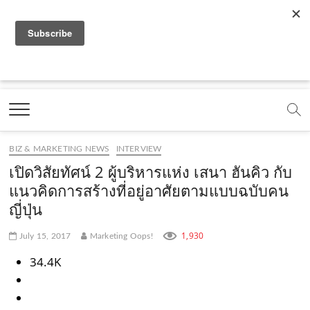
f
y
x
l
i
t
r
a
o
.
i
n
i
s
c
u
c
n
s
k
s
Marketing Oops!
e
t
o
e
t
t
DIGITAL | CREATIVE | ADVERTISING | CAMPAIGN |
STRATEGY
b
u
m
.
a
o
o
b
m
g
k
BIZ & MARKETING NEWS
INTERVIEW
o
e
e
r
.
เปิดวิสัยทัศน์ 2 ผู้บริหารแห่ง เสนา ฮันคิว กับ
k
.
a
c
แนวคิดการสร้างที่อยู่อาศัยตามแบบฉบับคน
ญี่ปุ่น
.
c
m
o
c
o
.
m
1,930
July 15, 2017
Marketing Oops!
o
m
c
34.4K
m
o
m