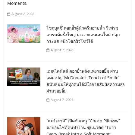
Moments.
August 7, 2026
โชกุบุสซึ ตอกย้ำผู้นำครีมอาบน้ำ รีเฟรช
แบรนด์ครั้งใหญ่ มุ่งเจาะคนเจนใหม่ ปลุก
กระแส #ผิวโชกุผิวโชว์ได้
August 7, 2026
แมคโดนัลด์ ตอกย้ำพลังแห่งรอยยิ้ม ผ่าน
แคมเปญ ‘McDonald’s Touch of Smile’
สนับสนุนให้ทุกคนได้มีโอกาสสัมผัสความสุข
ผ่านรอยยิ้ม
August 7, 2026
“แบร์เฮาส์” เปิดตัวเมนู “Choco Pilloww”
ตอบอินไซด์คนทำงาน ชูแนวคิด “Turn
Every Break into a Soft Moment”