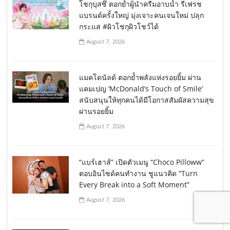
โชกุบุสซึ ตอกย้ำผู้นำครีมอาบน้ำ รีเฟรช
แบรนด์ครั้งใหญ่ มุ่งเจาะคนเจนใหม่ ปลุก
กระแส #ผิวโชกุผิวโชว์ได้
August 7, 2026
แมคโดนัลด์ ตอกย้ำพลังแห่งรอยยิ้ม ผ่าน
แคมเปญ ‘McDonald’s Touch of Smile’
สนับสนุนให้ทุกคนได้มีโอกาสสัมผัสความสุข
ผ่านรอยยิ้ม
August 7, 2026
“แบร์เฮาส์” เปิดตัวเมนู “Choco Pilloww”
ตอบอินไซด์คนทำงาน ชูแนวคิด “Turn
Every Break into a Soft Moment”
August 7, 2026