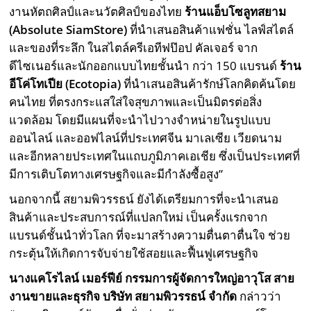
งานหัตถศิลป์และนวัตศิลป์ของไทย
ร้าน
แอ็บโซลูทสยาม
(
Absolute SiamStore
)
ที่นำเสนอสินค้าแฟชั่น ไลฟ์สไตล์
และของที่ระลึก ในสไตล์ครีเอทีฟป๊อป คัลเจอร์ จาก
ดีไซเนอร์และนักออกแบบไทยชั้นนำ กว่า 150 แบรนด์
ร้าน
อีโค่โทเปีย (
Ecotopia)
ที่นำเสนอสินค้ารักษ์โลกคิดค้นโดย
คนไทย ที่ตรงกระแสใส่ใจสุขภาพและเป็นมิตรต่อสิ่ง
แวดล้อม โดยมีแผนที่จะนำไปวางจำหน่ายในรูปแบบ
ออนไลน์ และออฟไลน์ที่ประเทศจีน มาเลเซีย เวียดนาม
และอีกหลายประเทศในแถบภูมิภาคเอเชีย ซึ่งเป็นประเทศที่
มีการเติบโตทางเศรษฐกิจและมีกำลังซื้อสูง”
นอกจากนี้ สยามพิวรรธน์ ยังได้เตรียมการที่จะนำเสนอ
สินค้าและประสบการณ์ที่แปลกใหม่ เป็นครั้งแรกจาก
แบรนด์ชั้นนำทั่วโลก ที่จะมาสร้างความตื่นตาตื่นใจ ช่วย
กระตุ้นให้เกิดการจับจ่ายใช้สอยและฟื้นฟูเศรษฐกิจ
นางแคโรไลน์ เมอร์ฟีย์ กรรมการผู้จัดการใหญ่อาวุโส สาย
งานขายและธุรกิจ
บริษัท สยามพิวรรธน์ จำกัด
กล่าวว่า