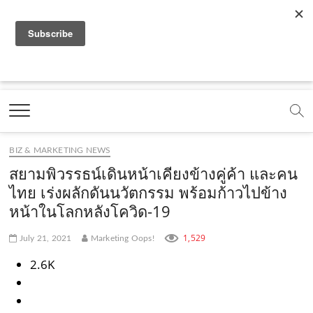
f
y
x
l
i
t
r
a
o
.
i
n
i
s
c
u
c
n
s
k
s
Marketing Oops!
e
t
o
e
t
t
DIGITAL | CREATIVE | ADVERTISING | CAMPAIGN |
STRATEGY
b
u
m
.
a
o
o
b
m
g
k
BIZ & MARKETING NEWS
o
e
e
r
.
สยามพิวรรธน์เดินหน้าเคียงข้างคู่ค้า และคน
k
.
a
c
ไทย เร่งผลักดันนวัตกรรม พร้อมก้าวไปข้าง
หน้าในโลกหลังโควิด-19
.
c
m
o
c
o
.
m
1,529
July 21, 2021
Marketing Oops!
o
m
c
2.6K
m
o
m