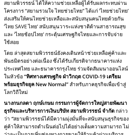
สยามพิวรรธน์ ได้ให้ความช่วยเหลือผู้ได้รับผลกระทบผ่าน
โครงการ “สยามรวมใจ ไทยช่วยไทย” ได้แก่ ‘ไทยช่วยไทย’
ส่งเสริมให้คนไทยช่วยเหลือและสนับสนุนคนไทยด้วยกัน
‘ไทย SAVE ไทย’ สนับสนุนวาระแห่งชาติด้านสาธารณสุข
และ ‘ไทยช้อปไทย’ กระตุ้นเศรษฐกิจไทยและการจับจ่าย
ใช้สอย
โดย ล่าสุดสยามพิวรรธน์ยังคงเดินหน้าช่วยเหลือคู่ค้าและ
พันธมิตรอย่างต่อเนื่อง ซึ่งได้รับเกียรติจากธนาคารแห่ง
ประเทศไทย และธนาคารกรุงไทย ร่วมจัดสัมมนาออนไลน์
ในหัวข้อ
“ทิศทางเศรษฐกิจ ฝ่าวิกฤต
COVID-
19 เตรียม
พร้อมธุรกิจยุค
New Normal”
สำหรับภาคธุรกิจเพื่อเข้าสู่
โลกวิถีใหม่
นางกนกลดา ฤกษ์เกษม กรรมการผู้จัดการใหญ่สายพัฒนา
ธุรกิจและบริหารการเงิน
บริษัท สยามพิวรรธน์ จำกัด
กล่าว
ว่า
“
สยามพิวรรธน์ได้มีความมุ่งมั่นที่จะสนับสนุนธุรกิจของ
คู่ค้าให้สามารถดำเนินต่อไปได้อย่างเต็มความสามารถ ไม่
ว่าจะเป็นการเพิ่มช่องทางการขายให้ร้านค้าผ่านบริการ