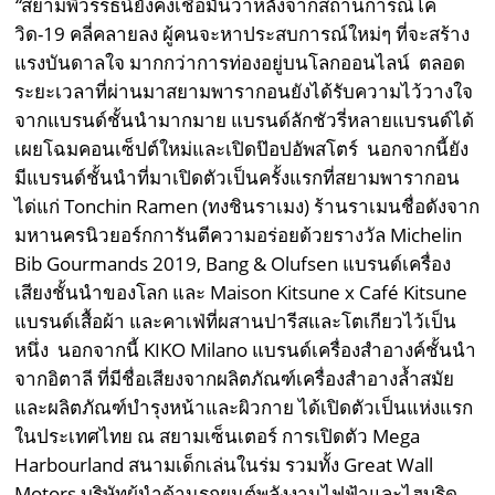
“
สยามพิวรรธน์ยังคงเชื่อมั่นว่าหลังจากสถานการณ์โค
วิด-19 คลี่คลายลง ผู้คนจะหาประสบการณ์ใหม่ๆ ที่จะสร้าง
แรงบันดาลใจ มากกว่าการท่องอยู่บนโลกออนไลน์ ตลอด
ระยะเวลาที่ผ่านมาสยามพารากอนยังได้รับความไว้วางใจ
จากแบรนด์ชั้นนำมากมาย แบรนด์ลักชัวรี่หลายแบรนด์ได้
เผยโฉมคอนเซ็ปต์ใหม่และเปิดป๊อปอัพสโตร์ นอกจากนี้ยัง
มีแบรนด์ชั้นนำที่มาเปิดตัวเป็นครั้งแรกที่สยามพารากอน
ได่แก่ Tonchin Ramen (ทงชินราเมง) ร้านราเมนชื่อดังจาก
มหานครนิวยอร์กการันตีความอร่อยด้วยรางวัล Michelin
Bib Gourmands 2019, Bang & Olufsen แบรนด์เครื่อง
เสียงชั้นนำของโลก และ Maison Kitsune x Café Kitsune
แบรนด์เสื้อผ้า และคาเฟ่ที่ผสานปารีสและโตเกียวไว้เป็น
หนึ่ง นอกจากนี้ KIKO Milano แบรนด์เครื่องสำอางค์ชั้นนำ
จากอิตาลี ที่มีชื่อเสียงจากผลิตภัณฑ์เครื่องสำอางล้ำสมัย
และผลิตภัณฑ์บำรุงหน้าและผิวกาย ได้เปิดตัวเป็นแห่งแรก
ในประเทศไทย ณ สยามเซ็นเตอร์ การเปิดตัว Mega
Harbourland สนามเด็กเล่นในร่ม รวมทั้ง Great Wall
Motors บริษัทผู้นำด้านรถยนต์พลังงานไฟฟ้าและไฮบริด