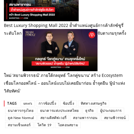
Best Luxury Shopping Mall 2022 ย้ำตำแหน่งศูนย์การค้าลักซ์ซูรี่
ระดับโลก
จับตาเกมรุกครั้ง
ใหม่ ‘สยามพิวรรธน์’ ภายใต้กลยุทธ์ ‘โลกคู่ขนาน’ สร้าง Ecosystem
เชื่อมโลกออฟไลน์ – ออนไลน์แบบไม่เคยมีมาก่อน ย้ำจุดยืน ‘ผู้นำแห่ง
วิสัยทัศน์’
TAGS
sme's
การช้อปปิ้ง
ช้อปปิ้ง
ทิศทางเศรษฐกิจ
ธนาคารกรุงไทย
ธนาคารแห่งประเทศไทย
ธุรกิจ
ผู้ประกอบการ
ยุค New Normal
สยามดิสคัฟเวอรี่
สยามพารากอน
สยามพิวรรธน์
สยามเซ็นเตอร์
โควิด 19
ไอคอนสยาม