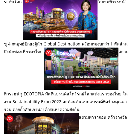
ระดับโลก
“สยามพิวรรธน์”
ชู 4 กลยุทธ์ปักธงผู้นำ Global Destination พร้อมทุ่มงบกว่า 1 พันล้าน
ดึงนักท่องเที่ยวมาไทย
สยาม
พิวรรธน์ชู ECOTOPIA มัลติแบรนด์สโตร์รักษ์โลกแห่งแรกของไทย ใน
งาน Sustainability Expo 2022 สะท้อนต้นแบบแบรนด์ที่สร้างคุณค่า
ร่วม ตอกย้ำศักยภาพองค์กรแห่งความยั่งยืน
สยามพารากอน คว้ารางวัล