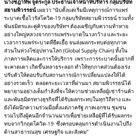
นางชฎาทิพ จูตระกูล
ประธานเจ้าหน้าที่บริหาร กลุ่มบริษัท
สยามพิวรรธน์
เผยว่า “นับตั้งแต่เริ่มมีเหตุการณ์การแพร่
ระบาดเชื้อไวรัสโควิด-19 กลุ่มบริษัทสยามพิวรรธน์ รวมทั้ง
พันธมิตรและคู่ค้าของบริษัทฯ ต้องเผชิญกับความท้าทาย
อย่างใหญ่หลวงจากการแพร่ระบาดในวงกว้าง และระยะ
เวลาการแพร่ระบาดที่ยืดเยื้อ จนส่งผลกระทบต่อทุกภาค
ส่วนในห่วงโซ่อุปทานโลก (Global Supply Chain) ทั้งใน
ภาคการผลิตและการให้บริการ เพราะการระบาดนั้นยากที่
จะคาดเดา เกิดขึ้นหลายระลอก ทำให้ทุกภาคส่วนต้องเร่ง
ปรับตัวให้ตอบรับกับสถานการณ์การเปลี่ยนแปลงให้ได้
อย่างรวดเร็ว ตลอดระยะเวลาที่ผ่านมา สยามพิวรรธน์ได้
พยายามอย่างเต็มกำลังที่จะให้ความช่วยเหลือผู้เช่าร้านค้า
และพันธมิตรทางธุรกิจที่ได้รับผลกระทบในทุกวิถีทาง และ
ยังได้ผนึกความร่วมมือตั้งแต่ภาครัฐ ภาคเอกชน ชุมชน
รวมไปถึงผู้คนอีกจำนวนมากเพื่อช่วยเหลือผู้ที่ได้รับผลกระ
ทบจากวิกฤตโควิด-19 ซึ่งครอบคลุมการดำเนินงานไปถึง
ด้านสาธารณสุข เศรษฐกิจ และสังคม”