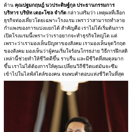
ด้าน
คุณปฐมกฤษฎ์ นวประดิษฐ์กุล ประธานกรรมการ
บริหาร บริษัท เดอะโซล จำกัด
กล่าวเสริมว่า เหตุผลที่เลือก
ธุรกิจท่องเที่ยวโดยเฉพาะโรงแรม เพราว่าสามารถทำลาย
กำแพงของการแบ่งแยกได้ สำคัญคือ เราไม่ได้เริ่มต้นการ
เปิดโรงแรมนี้เพราะว่าเราอยากจะทำธุรกิจใหญ่โต แต่
เพราะว่าเรามองเห็นปัญหาของสังคม เรามองเห็นจุดวิกฤต
ของสังคม มองเห็นว่าผู้คนเริ่มใจร้อนโกรธง่าย วิธีการฝึกสติ
เหล่านี้ช่วยทำให้ชีวิตดีขึ้น ราบรื่น และมีชีวิตที่สมดุลมาก
ขึ้น เราไม่ได้ต้องการให้คุณเปลี่ยนวิถีชีวิตแต่มันจะซึม
เข้าไปในไลฟ์สไตล์ของคน จนพบคำตอบแห่งชีวิตในที่สุด