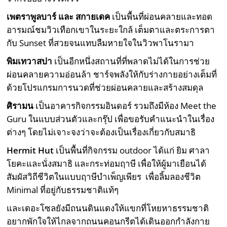
เพตราพูลบาร์ และ สกายเดค
เป็นพื้นที่ผ่อนคลายและทอด
อารมณ์ชมวิวเทือกเขาในระยะใกล้ เต็มตาและตระการตา
กับ Sunset ที่สวยจนแทบลืมหายใจในวิวพาโนรามา
พิมเทวาสปา
เป็นอีกหนึ่งสถานที่ที่พลาดไม่ได้ในการช่วย
ผ่อนคลายความอ่อนล้า ชาร์จพลังให้กับร่างกายอย่างเต็มที่
ด้วยโปรแกรมการนวดที่ช่วยผ่อนคลายและสร้างสมดุล
ศิรามน
เป็นอาคารกิจกรรมอินดอร์ รวมถึงมีห้อง Meet the
Guru ในแบบส่วนตัวและกรุ๊ป เพื่อขอรับคำแนะนำในเรื่อง
ต่างๆ โดยไม่เจาะจงว่าจะต้องเป็นเรื่องเกี่ยวกับสมาธิ
Hermit Hut
เป็นพื้นที่กิจกรรม outdoor ได้แก่ ยิม ศาลา
โยคะและนั่งสมาธิ และกระท่อมฤาษี เพื่อให้ผู้มาเยือนได้
สัมผัสวิถีชีวิตในแบบฤาษีบำเพ็ญเพียร เพื่อลิ้มลองชีวิต
Minimal ที่อยู่กับธรรมชาติแท้ๆ
และเดอะโซลยังมีถนนดินแดงให้แขกที่โหยหาธรรมชาติ
อยากพักใจให้ไกลจากถนนคอนกรีตได้เดินออกกำลังกาย