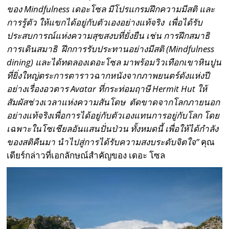
ของ Mindfulness
เดอะโซล มีโปรแกรมฝึกความมีสติ และ
การรู้ตัว ให้แขกได้อยู่กับตัวเองอย่างแท้จริง เพื่อได้รับ
ประสบการณ์แห่งความสุขสงบที่ยั่งยืน เช่น การฝึกสมาธิ
การเดินสมาธิ ฝึกการรับประทานอย่างมีสติ (Mindfulness
dining)
และได้ทดลองเดอะโซล มาพร้อมวิวเทือกเขาหินปูน
ที่ยิ่งใหญ่ตระการตาราวฉากหนังจากภาพยนตร์ดังแห่งปี
อย่างเรื่องอวตาร Avatar
ที่กระท่อมฤาษี Hermit Hut
ให้
สัมผัสช่วงเวลาแห่งความสันโดษ ตัดขาดจากโลกภายนอก
อย่างแท้จริงเพื่อการได้อยู่กับตัวเองแทนการอยู่กับโลก โดย
เฉพาะในโซเชียลอันแสนปั่นป่วน ทั้งหมดนี้ เพื่อให้ได้กำลัง
ของสติคืนมา นำไปสู่การได้รับความสงบระดับจิตใจ”
คุณ
เดียร์กล่าวที่เอกลักษณ์สำคัญของ เดอะ โซล