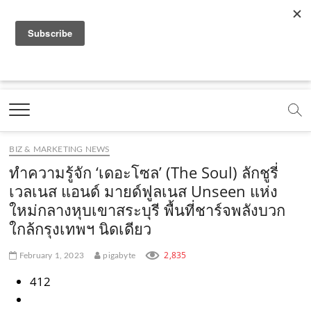
f
y
x
l
i
t
r
a
o
.
i
n
i
s
c
u
c
n
s
k
s
Marketing Oops!
e
t
o
e
t
t
DIGITAL | CREATIVE | ADVERTISING | CAMPAIGN |
STRATEGY
b
u
m
.
a
o
o
b
m
g
k
BIZ & MARKETING NEWS
o
e
e
r
.
ทำความรู้จัก ‘เดอะโซล’ (The Soul) ลักชูรี่
k
.
a
c
เวลเนส แอนด์ มายด์ฟูลเนส Unseen แห่ง
ใหม่กลางหุบเขาสระบุรี พื้นที่ชาร์จพลังบวก
.
c
m
o
ใกล้กรุงเทพฯ นิดเดียว
c
o
.
m
o
m
c
2,835
February 1, 2023
pigabyte
m
o
412
m