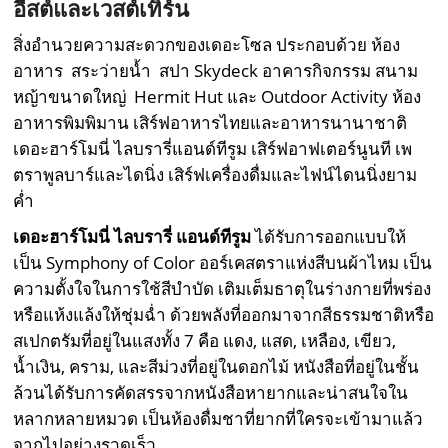
อีสต์และเวสต์เทิร์น
สิ่งอำนวยความสะดวกของเดอะโซล ประกอบด้วย ห้อง
อาหาร สระว่ายน้ำ สปา Skydeck อาคารกิจกรรม สนาม
หญ้าขนาดใหญ่ Hermit Hut และ Outdoor Activity ห้อง
อาหารพิมพิมาน เสิร์ฟอาหารไทยและอาหารนานาชาติ
เดอะฮาร์โมนี่ ไลบรารี่แอนด์ทีรูม เสิร์ฟอาฟเตอร์นูนที เพ
ตราพูลบาร์และไดนิ่ง เสิร์ฟเครื่องดื่มและไฟน์ไดนนิ่งยาม
ค่ำ
เดอะฮาร์โมนี่ ไลบรารี่ แอนด์ทีรูม
ได้รับการออกแบบให้
เป็น Symphony of Color ออร์เคสตราแห่งสีบนผ้าไหม เป็น
ความตั้งใจในการใช้สีบำบัด เติมเต็มธาตุในร่างกายที่พร่อง
หรือแห้งแล้งให้ชุ่มฉ่ำ ด้วยพลังที่ออกมาจากสีธรรมชาติหรือ
สเปกตรัมที่อยู่ในแสงทั้ง 7 คือ แดง, แสด, เหลือง, เขียว,
น้ำเงิน, คราม, และสีม่วงที่อยู่ในดอกไม้ หนังสือที่อยู่ในชั้น
ล้วนได้รับการคัดสรรจากหนังสือหายากและน่าสนใจใน
หลากหลายหมวด เป็นห้องดื่มชาที่ยากที่ใครจะเข้ามาแล้ว
จากไปอย่างรวดเร็ว