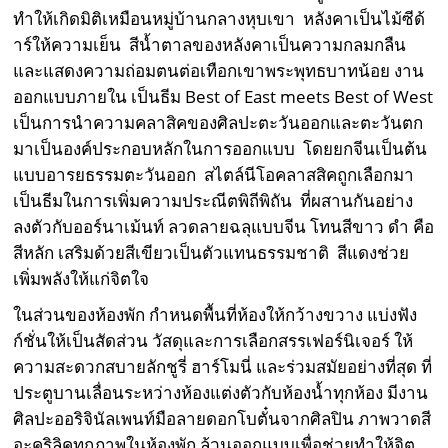
ทำให้เกิดมิติเหมือนหมู่บ้านกลางหุบเขา หลังคาเป็นไม้ซีด้
าร์ให้ความเย็น สีน้ำตาลของหลังคาเป็นความกลมกลืน
และแสดงความถ่อมตนต่อเทือกเขาพระพุทธบาทน้อย งาน
ออกแบบภายใน เป็นธีม Best of East meets Best of West
เป็นการนำความคลาสิคของศิลปะตะวันออกและตะวันตก
มาเป็นองค์ประกอบหลักในการออกแบบ โดยยกจีนเป็นต้น
แบบอารยธรรมตะวันออก สไตล์นีโอคลาสสิคถูกเลือกมา
เป็นธีมในการเพิ่มความประณีตพิถีพิถัน ที่ผสานกันอย่าง
ลงตัวกับออร์นาเม้นท์ ลวดลายฉลุแบบจีน โทนสีขาว ดำ คือ
สีหลัก เสริมด้วยสีเขียวเป็นตัวแทนธรรมชาติ สีแดงช่วย
เพิ่มพลังให้แก่จิตใจ
ในส่วนของห้องพัก กำหนดพื้นที่ห้องให้กว้างขวาง แบ่งฟัง
ก์ชั่นให้เป็นสัดส่วน วัสดุและการเลือกสรรเฟอร์นิเจอร์ ให้
ความสะดวกสบายลักชูรี่ ฮาร์โมนี่ และร่วมสมัยอย่างที่สุด ที่
ประตูบานเลื่อนระหว่างห้องแต่งตัวกับห้องน้ำทุกห้อง มีงาน
ศิลปะออริจินัลเพนท์มือลายดอกโบตั๋นจากศิลปิน ภาพวาดสี
อะคริลิคทุกภาพในห้องพัก ล้วนออกแบบเพื่อช่วยทำให้จิต