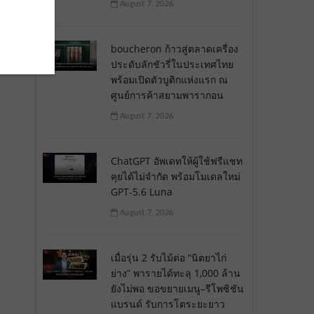
August 7, 2026
า
boucheron ก้าวสู่ตลาดเครื่อง
ประดับลักชัวรี่ในประเทศไทย
พร้อมเปิดตัวบูติกแห่งแรก ณ
ศูนย์การค้าสยามพารากอน
August 7, 2026
ChatGPT อัพเดทให้ผู้ใช้ฟรีแชท
คุยได้ไม่จำกัด พร้อมโมเดลใหม่
GPT-5.6 Luna
August 7, 2026
เมื่อรุ่น 2 รับไม้ต่อ “นิตยาไก่
ย่าง” พารายได้ทะลุ 1,000 ล้าน
ยังไม่พอ ขอขยายเมนู–รีโพซิชัน
แบรนด์ รับการโตระยะยาว