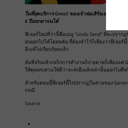
ในที่สุดบริการ Gmail ของเจ้าพ่อเสิร์จเอนจิ้น G
6 ปีออกมาจนได้
ฟีเจอร์ใหม่ที่ว่านี้คือเมนู “Undo Send” ที่จะปรา
ส่งออกไปได้โดยพลัน ที่ต้องจำไว้ก็เพียงว่าฟีเจอร
อีเมล์ไปเรียบร้อยแล้ว
อันที่จริงแล้วกลไกการทำงานก็ง่ายดายก็เพียงแค่ Gm
ให้คุณทบทวนให้ดีว่าจะส่งอีเมล์เหล่านั้นออกไปดีหร
สำหรับตอนนี้ฟีเจอร์นี้ไปปรากฏในส่วนของ Gener
กรณี
Source