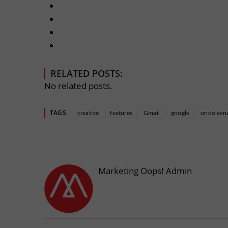
RELATED POSTS:
No related posts.
TAGS
creative
features
Gmail
google
undo sen
Marketing Oops! Admin