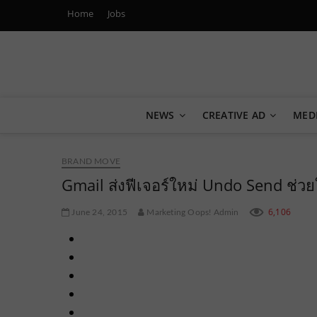
Home
Jobs
Marketing Oops!
DIGITAL | CREATIVE | ADVERTISING | CAMPAIGN | STRA
NEWS
CREATIVE AD
MED
BRAND MOVE
Gmail ส่งฟีเจอร์ใหม่ Undo Send ช่วยให
6,106
June 24, 2015
Marketing Oops! Admin