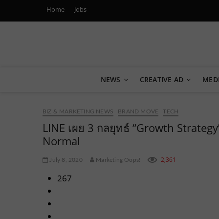
Home
Jobs
Marketing Oops!
DIGITAL | CREATIVE | ADVERTISING | CAMPAIGN | STRA
NEWS
CREATIVE AD
MED
BIZ & MARKETING NEWS
BRAND MOVE
TECH
LINE เผย 3 กลยุทธ์ “Growth Strate
Normal
2,361
July 8, 2020
Marketing Oops!
267