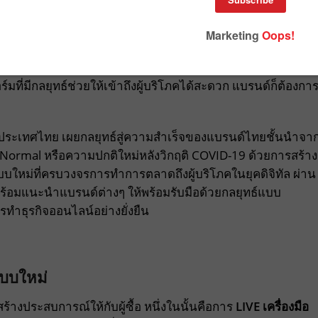
มสำคัญ ไม่ว่าจะเป็นธุรกิจรายย่อยหรือธุรกิจขนาดใหญ่ เพื่อให้
้ตามความต้องการในรูปแบบแต่ละบุคคล การเลือกใช้แพลตฟอร์
ร์มที่มีกลยุทธ์ช่วยให้เข้าถึงผู้บริโภคได้สะดวก แบรนด์ก็ต้องกา
ดในประเทศไทย เผยกลยุทธ์สู่ความสำเร็จของแบรนด์ไทยชั้นนำจา
ormal หรือความปกติใหม่หลังวิกฤติ COVID-19 ด้วยการสร้าง
ใหม่ที่ครบวงจรการทำการตลาดถึงผู้บริโภคในยุคดิจิทัล ผ่าน
 พร้อมแนะนำแบรนด์ต่างๆ ให้พร้อมรับมือด้วยกลยุทธ์แบบ
ารทำธุรกิจออนไลน์อย่างยั่งยืน
แบบใหม่
้างประสบการณ์ให้กับผู้ซื้อ หนึ่งในนั้นคือการ
LIVE เครื่องมือ