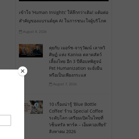
เข้าใจ ‘Human Insights’ ให้ลึกกว่าเดิม! แต้มต่อ
สำคัญของแบรนด์ยุค AI ในการชนะใจผู้บริโภค
August 8, 2026
คุยกับ เมอร์ซ-จารุวัฒน์ เลาหวิ
ศิษฏ์ แห่ง Kaniva ตลาดสัตว์
เลี้ยงไทย อีก 3 ปีคือบทพิสูจน์
Pet Humanization จะยั่งยืน
หรือเป็นเพียงกระแส
August 7, 2026
10 เรื่องน่ารู้ ‘Blue Bottle
Coffee’ ร้าน Special Coffee
ระดับโลก เตรียมเปิดในไทยที่
‘เซ็นทรัล พาร์ค – เอ็มควอเทียร์’
สิงหาคม 2026