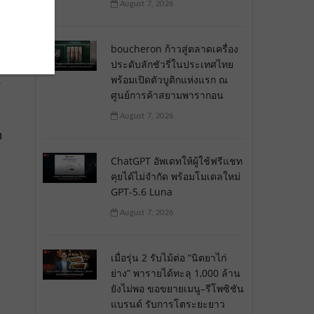
August 7, 2026
boucheron ก้าวสู่ตลาดเครื่อง
ประดับลักชัวรี่ในประเทศไทย
ม
พร้อมเปิดตัวบูติกแห่งแรก ณ
ร
ศูนย์การค้าสยามพารากอน
August 7, 2026
ก
ChatGPT อัพเดทให้ผู้ใช้ฟรีแชท
คุยได้ไม่จำกัด พร้อมโมเดลใหม่
GPT-5.6 Luna
August 7, 2026
เมื่อรุ่น 2 รับไม้ต่อ “นิตยาไก่
ย่าง” พารายได้ทะลุ 1,000 ล้าน
ยังไม่พอ ขอขยายเมนู–รีโพซิชัน
แบรนด์ รับการโตระยะยาว