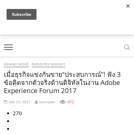
f
y
x
l
i
t
r
a
o
.
i
n
i
s
c
u
c
n
s
k
s
Marketing Oops!
e
t
o
e
t
t
DIGITAL | CREATIVE | ADVERTISING | CAMPAIGN |
STRATEGY
b
u
m
.
a
o
o
b
m
g
k
BRAND MOVE
INDUSTRY INSIGHT
o
e
e
r
.
เมื่อธุรกิจแข่งกันขาย“ประสบการณ์”! ฟัง 3
k
.
a
c
ข้อคิดจากตัวจริงด้านดิจิทัลในงาน Adobe
Experience Forum 2017
.
c
m
o
c
o
.
m
472
July 13, 2017
Sarunjade
o
m
c
270
m
o
m