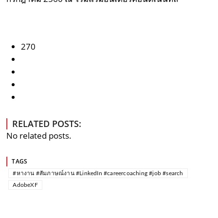
270
RELATED POSTS:
No related posts.
TAGS
#หางาน #สัมภาษณ์งาน #LinkedIn #careercoaching #job #search
AdobeXF