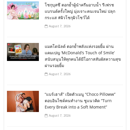
โชกุบุสซึ ตอกย้ำผู้นำครีมอาบน้ำ รีเฟรช
แบรนด์ครั้งใหญ่ มุ่งเจาะคนเจนใหม่ ปลุก
กระแส #ผิวโชกุผิวโชว์ได้
August 7, 2026
แมคโดนัลด์ ตอกย้ำพลังแห่งรอยยิ้ม ผ่าน
แคมเปญ ‘McDonald’s Touch of Smile’
สนับสนุนให้ทุกคนได้มีโอกาสสัมผัสความสุข
ผ่านรอยยิ้ม
August 7, 2026
“แบร์เฮาส์” เปิดตัวเมนู “Choco Pilloww”
ตอบอินไซด์คนทำงาน ชูแนวคิด “Turn
Every Break into a Soft Moment”
August 7, 2026