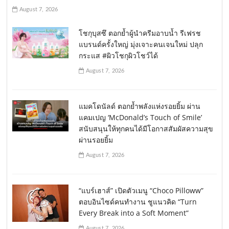
August 7, 2026
โชกุบุสซึ ตอกย้ำผู้นำครีมอาบน้ำ รีเฟรช
แบรนด์ครั้งใหญ่ มุ่งเจาะคนเจนใหม่ ปลุก
กระแส #ผิวโชกุผิวโชว์ได้
August 7, 2026
แมคโดนัลด์ ตอกย้ำพลังแห่งรอยยิ้ม ผ่าน
แคมเปญ ‘McDonald’s Touch of Smile’
สนับสนุนให้ทุกคนได้มีโอกาสสัมผัสความสุข
ผ่านรอยยิ้ม
August 7, 2026
“แบร์เฮาส์” เปิดตัวเมนู “Choco Pilloww”
ตอบอินไซด์คนทำงาน ชูแนวคิด “Turn
Every Break into a Soft Moment”
August 7, 2026