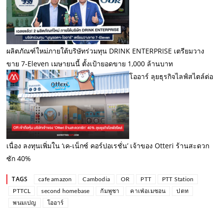
ผลิตภัณฑ์ใหม่ภายใต้บริษัทร่วมทุน DRINK ENTERPRISE เตรียมวาง
ขาย 7-Eleven เมษายนนี้ ตั้งเป้ายอดขาย 1,000 ล้านบาท
โออาร์ ลุยธุรกิจไลฟ์สไตล์ต่อ
เนื่อง ลงทุนเพิ่มใน ‘เค-เน็กซ์ คอร์ปอเรชั่น’ เจ้าของ Otteri ร้านสะดวก
ซัก 40%
TAGS
cafe amazon
Cambodia
OR
PTT
PTT Station
PTTCL
second homebase
กัมพูชา
คาเฟ่อเมซอน
ปตท
พนมเปญ
โออาร์