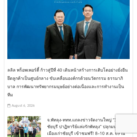
ลลิล พร็อพเพอร์ตี้ ก้าวสู่ปีที่ 40 เดินหน้าสร้างการเติบโตอย่างยั่งยืน
ยึดลูกค้าเป็นศูนย์กลาง ขับเคลื่อนองค์กรด้วยนวัตกรรม ธรรมาภิ
บาล การพัฒนาทรัพยากรมนุษย์อย่างต่อเนื่องและการทำงานเป็น
ทีม
August 6, 2026
จ.พัทลุง-ททท.แถลงข่าวจัดงานใหญ่ “397 ปี
ชัยบุรี ปาฏิหาริย์แห่งรักพัทลุง” ปลุกมนต์เสน่ห์
เมืองเก่าชัยบุรี เข้าชมฟรี! 8–10 ส.ค. 69 ณ