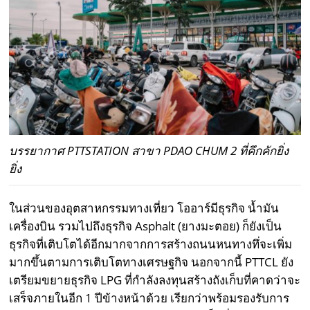
บรรยากาศ PTTSTATION สาขา PDAO CHUM 2 ที่คึกคักยิ่ง
ยิ่ง
ในส่วนของอุตสาหกรรมทางเที่ยว โออาร์มีธุรกิจ น้ำมัน
เครื่องบิน รวมไปถึงธุรกิจ Asphalt (ยางมะตอย) ก็ยังเป็น
ธุรกิจที่เติบโตได้อีกมากจากการสร้างถนนหนทางทึ่จะเพิ่ม
มากขึ้นตามการเติบโตทางเศรษฐกิจ นอกจากนี้ PTTCL ยัง
เตรียมขยายธุรกิจ LPG ที่กำลังลงทุนสร้างถังเก็บที่คาดว่าจะ
เสร็จภายในอีก 1 ปีข้างหน้าด้วย เรียกว่าพร้อมรองรับการ