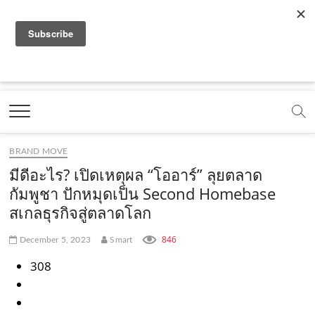
f
y
x
l
i
t
r
a
o
.
i
n
i
s
c
u
c
n
s
k
s
Marketing Oops!
e
t
o
e
t
t
DIGITAL | CREATIVE | ADVERTISING | CAMPAIGN |
STRATEGY
b
u
m
.
a
o
o
b
m
g
k
BRAND MOVE
o
e
e
r
.
มีดีอะไร? เปิดเหตุผล “โออาร์” ลุยตลาด
k
.
a
c
กัมพูชา ปักหมุดเป็น Second Homebase
สเกลธุรกิจสู่ตลาดโลก
.
c
m
o
c
o
.
m
846
December 5, 2023
Smart
o
m
c
308
m
o
m