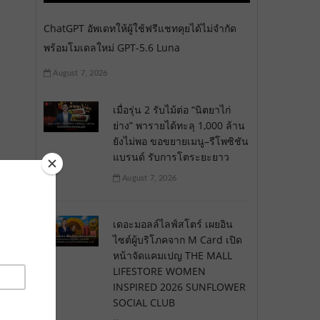
ChatGPT อัพเดทให้ผู้ใช้ฟรีแชทคุยได้ไม่จำกัด
พร้อมโมเดลใหม่ GPT-5.6 Luna
August 7, 2026
เมื่อรุ่น 2 รับไม้ต่อ “นิตยาไก่
ย่าง” พารายได้ทะลุ 1,000 ล้าน
ยังไม่พอ ขอขยายเมนู–รีโพซิชัน
แบรนด์ รับการโตระยะยาว
August 7, 2026
เดอะมอลล์ไลฟ์สโตร์ เผยอิน
ไซต์ผู้บริโภคจาก M Card เปิด
หน้าจัดแคมเปญ THE MALL
LIFESTORE WOMEN
INSPIRED 2026 SUNFLOWER
SOCIAL CLUB