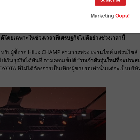
ชื่อว่าเป็นกระบะมหาชนของคนไทย เปิดตัว ALL NEW Hilux
การณ์โดยเฉพาะ มีจุดเด่นที่ “มีราคาเข้าถึงได้ง่าย” เริ่มต้น
ด้โดยเฉพาะในช่วงเวลาที่เศรษฐกิจไม่ดีอย่างช่วงเวลานี้
เกจสำหรับผู้ซื้อรถ Hilux CHAMP สามารถพ่วงแฟรนไชส์ แฟรนไชส์
ิ่มธุรกิจได้ทันที ตามคอนเซ็ปต์
“รถเจ้าสัวรุ่นใหม่ที่จะประส
OTA ที่ไม่ได้ต้องการเป็นเพียงผู้ขายรถเท่านั้นแต่จะเป็นบริษั