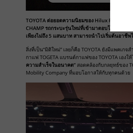
TOYOTA ต่อยอดความนิยมของ Hilux REVO ที่ได้
CHAMP รถกระบะรุ่นใหม่ที่เข้ามาตอบโจทย์ผู้ประกอบ
เพียงไม่ถึง 5 แสนบาท สามารถนำไปเริ่มต้นอาชีพไ
สิ่งที่เป็น“มิติใหม่” เลยก็คือ TOYOTA ยังมีแพค
กาแฟ TOGETA แบรนด์กาแฟของ TOYOTA เองให้ไปเร
ความสำเร็จในอนาคต”
สอดคล้องกับกลยุทธ์ของ TOY
Mobility Company ที่มอบโอกาสให้กับทุกคนด้วย