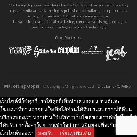
o
b
m
g
k
MarketingOops.com was launched in Nov 2008, The number 1 leading
digital media and advertising 's publisher in Thailand, to report on an
o
e
e
r
.
emerging media and digital marketing industry.
The web site covers digital marketing, trends advertising, campaign
k
.
a
c
creative ideas, media, mobile and technology.
.
c
m
o
Our Partners
c
o
.
m
o
m
c
m
o
m
Marketing Oops!
| © Copyright All right reserved |
Discliamer & Policy
เว็บไซต์นี้ใช้คุกกี้ เราใช้คุกกี้เพื่อนำเสนอคอนเทนต์และ
โฆษณาที่ท่านอาจสนใจเพื่อให้ท่านได้รับประสบการณ์ที่ดีบน
บริการของเรา หากท่านใช้บริการเว็บไซต์ของเราต่อไปโดยไม่
ได้ปรับการตั้งค่าใดๆ เราเข้าใจว่าท่านยินยอมที่จะรับคุกกี้บน
เว็บไซต์ของเรา
ยอมรับ
เรียนรู้เพิ่มเติม