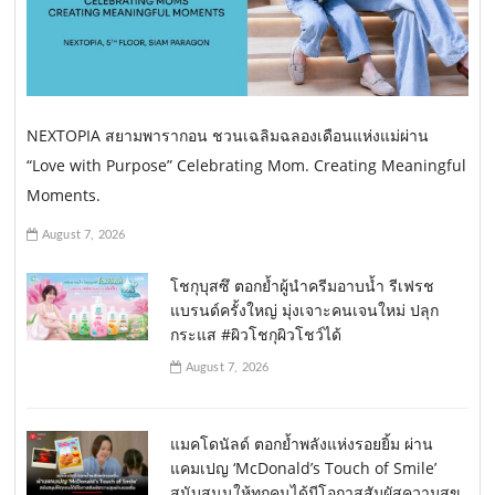
NEXTOPIA สยามพารากอน ชวนเฉลิมฉลองเดือนแห่งแม่ผ่าน
“Love with Purpose” Celebrating Mom. Creating Meaningful
Moments.
August 7, 2026
โชกุบุสซึ ตอกย้ำผู้นำครีมอาบน้ำ รีเฟรช
แบรนด์ครั้งใหญ่ มุ่งเจาะคนเจนใหม่ ปลุก
กระแส #ผิวโชกุผิวโชว์ได้
August 7, 2026
แมคโดนัลด์ ตอกย้ำพลังแห่งรอยยิ้ม ผ่าน
แคมเปญ ‘McDonald’s Touch of Smile’
สนับสนุนให้ทุกคนได้มีโอกาสสัมผัสความสุข