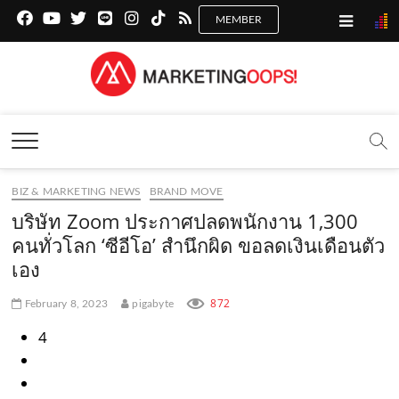
f
y
x
l
i
t
r
a
o
.
i
n
i
s
c
u
c
n
s
k
s
Marketing Oops!
e
t
o
e
t
t
DIGITAL | CREATIVE | ADVERTISING | CAMPAIGN |
STRATEGY
b
u
m
.
a
o
o
b
m
g
k
BIZ & MARKETING NEWS
BRAND MOVE
o
e
e
r
.
บริษัท Zoom ประกาศปลดพนักงาน 1,300
k
.
a
c
คนทั่วโลก ‘ซีอีโอ’ สำนึกผิด ขอลดเงินเดือนตัว
เอง
.
c
m
o
c
o
.
m
872
February 8, 2023
pigabyte
o
m
c
4
m
o
m