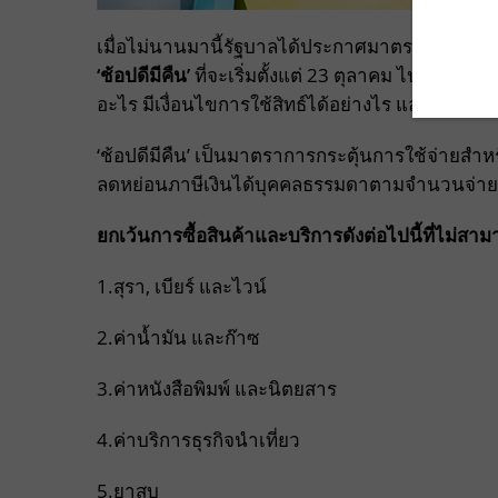
เมื่อไม่นานมานี้รัฐบาลได้ประกาศมาตรการกระตุ้
‘ช้อปดีมีคืน’
ที่จะเริ่มตั้งแต่ 23 ตุลาคม ไปจนถึง
อะไร มีเงื่อนไขการใช้สิทธ์ได้อย่างไร และใครสามา
‘ช้อปดีมีคืน’ เป็นมาตราการกระตุ้นการใช้จ่ายสำหร
ลดหย่อนภาษีเงินได้บุคคลธรรมดาตามจำนวนจ่ายจ
ยกเว้นการซื้อสินค้าและบริการดังต่อไปนี้ที่ไม่
1.สุรา, เบียร์ และไวน์
2.ค่าน้ำมัน และก๊าซ
3.ค่าหนังสือพิมพ์ และนิตยสาร
4.ค่าบริการธุรกิจนำเที่ยว
5.ยาสูบ