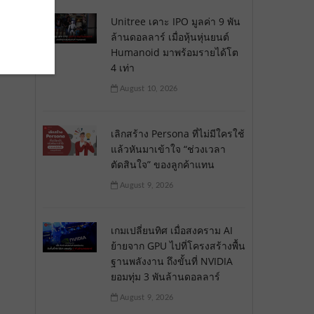
Unitree เคาะ IPO มูลค่า 9 พัน
ล้านดอลลาร์ เมื่อหุ้นหุ่นยนต์
Humanoid มาพร้อมรายได้โต
4 เท่า
August 10, 2026
เลิกสร้าง Persona ที่ไม่มีใครใช้
แล้วหันมาเข้าใจ “ช่วงเวลา
ตัดสินใจ” ของลูกค้าแทน
August 9, 2026
เกมเปลี่ยนทิศ เมื่อสงคราม AI
ย้ายจาก GPU ไปที่โครงสร้างพื้น
ฐานพลังงาน ถึงขั้นที่ NVIDIA
ยอมทุ่ม 3 พันล้านดอลลาร์
August 9, 2026