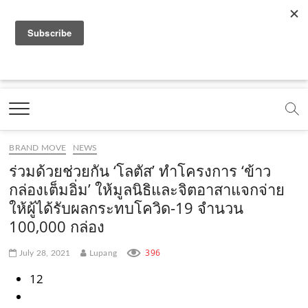
f
y
x
l
i
t
r
a
o
.
i
n
i
s
c
u
c
n
s
k
s
Marketing Oops!
e
t
o
e
t
t
DIGITAL | CREATIVE | ADVERTISING | CAMPAIGN |
STRATEGY
b
u
m
.
a
o
o
b
m
g
k
BRAND MOVE
NEWS
o
e
e
r
.
ร่วมด้วยช่วยกัน ‘โลตัส’ ทำโครงการ ‘ข้าว
k
.
a
c
กล่องเต็มอิ่ม’ ให้มูลนิธิและจิตอาสาแจกจ่าย
ให้ผู้ได้รับผลกระทบโควิด-19 จำนวน
.
c
m
o
100,000 กล่อง
c
o
.
m
o
m
c
396
July 28, 2021
Lupang
m
o
12
m