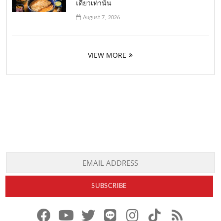
เดียวเท่านั้น
August 7, 2026
VIEW MORE
f
y
x
l
i
t
r