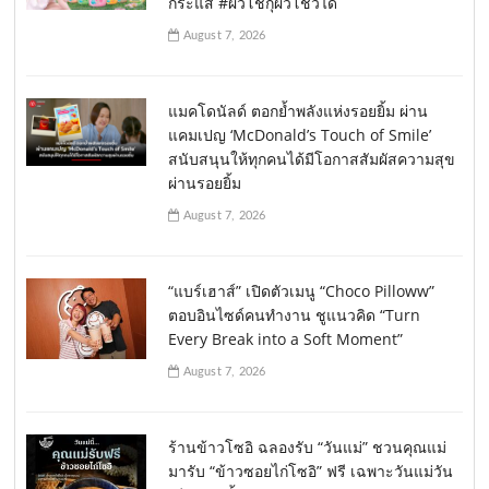
กระแส #ผิวโชกุผิวโชว์ได้
August 7, 2026
แมคโดนัลด์ ตอกย้ำพลังแห่งรอยยิ้ม ผ่าน
แคมเปญ ‘McDonald’s Touch of Smile’
สนับสนุนให้ทุกคนได้มีโอกาสสัมผัสความสุข
ผ่านรอยยิ้ม
August 7, 2026
“แบร์เฮาส์” เปิดตัวเมนู “Choco Pilloww”
ตอบอินไซด์คนทำงาน ชูแนวคิด “Turn
Every Break into a Soft Moment”
August 7, 2026
ร้านข้าวโซอิ ฉลองรับ “วันแม่” ชวนคุณแม่
มารับ “ข้าวซอยไก่โซอิ” ฟรี เฉพาะวันแม่วัน