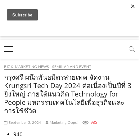
f
y
x
l
i
t
r
a
o
.
i
n
i
s
c
u
c
n
s
k
s
Marketing Oops!
e
t
o
e
t
t
DIGITAL | CREATIVE | ADVERTISING | CAMPAIGN |
STRATEGY
b
u
m
.
a
o
o
b
m
g
k
BIZ & MARKETING NEWS
SEMINAR AND EVENT
o
e
e
r
.
กรุงศรี ผนึกพันธมิตรสายเทค จัดงาน
k
.
a
c
Krungsri Tech Day 2024 ต่อเนื่องเป็นปีที่ 3
ยิ่งใหญ่ ภายใต้แนวคิด Technology for
.
c
m
o
People มหกรรมเทคโนโลยีเพื่อธุรกิจเเละ
c
o
.
m
การใช้ชีวิต
o
m
c
935
September 5, 2024
Marketing Oops!
m
o
940
m