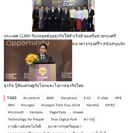
ประเทศ CLMV กับกลยุทธ์ลุยธุรกิจให้สำเร็จด้วยเครือข่ายกรุงศรี
ธนาคารกรุงศรีฯ สนับสนุนนัก
ธุรกิจ รู้ทันเศรษฐกิจโลกและโอกาสธุรกิจไทย
TAGS
Accenture
AWS
Dynatrace
ESG
G-able
HPE
IBM
Krungsri
Krungsri Tech Day 2024
Kyndryl
MFEC
Microsoft
Nutanix
PagerDuty
stream
Technology for People
True Digital Park
ความรู้
งานอีเวนต์เทคโนโลยี
ธนาคารกรุงศรีอยุธยา