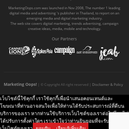
o
b
m
g
k
MarketingOops.com was launched in Nov 2008, The number 1 leading
digital media and advertising 's publisher in Thailand, to report on an
o
e
e
r
.
emerging media and digital marketing industry.
The web site covers digital marketing, trends advertising, campaign
k
.
a
c
creative ideas, media, mobile and technology.
.
c
m
o
Our Partners
c
o
.
m
o
m
c
m
o
m
Marketing Oops!
| © Copyright All right reserved |
Discliamer & Policy
เว็บไซต์นี้ใช้คุกกี้ เราใช้คุกกี้เพื่อนำเสนอคอนเทนต์และ
โฆษณาที่ท่านอาจสนใจเพื่อให้ท่านได้รับประสบการณ์ที่ดีบน
บริการของเรา หากท่านใช้บริการเว็บไซต์ของเราต่อไปโดยไม่
ได้ปรับการตั้งค่าใดๆ เราเข้าใจว่าท่านยินยอมที่จะรับคุกกี้บน
เว็บไซต์ของเรา
ยอมรับ
เรียนรู้เพิ่มเติม