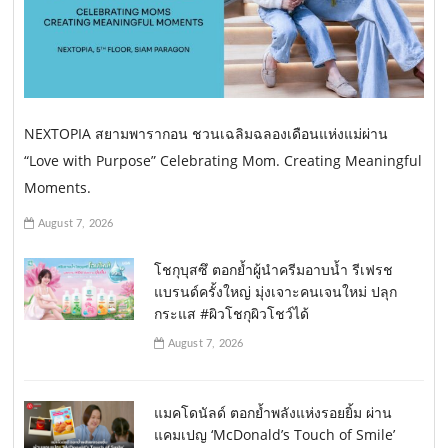
NEXTOPIA สยามพารากอน ชวนเฉลิมฉลองเดือนแห่งแม่ผ่าน
“Love with Purpose” Celebrating Mom. Creating Meaningful
Moments.
August 7, 2026
โชกุบุสซึ ตอกย้ำผู้นำครีมอาบน้ำ รีเฟรช
แบรนด์ครั้งใหญ่ มุ่งเจาะคนเจนใหม่ ปลุก
กระแส #ผิวโชกุผิวโชว์ได้
August 7, 2026
แมคโดนัลด์ ตอกย้ำพลังแห่งรอยยิ้ม ผ่าน
แคมเปญ ‘McDonald’s Touch of Smile’