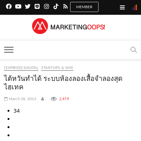
f
y
x
l
i
t
r
a
o
.
i
n
i
s
c
u
c
n
s
k
s
Marketing Oops!
e
t
o
e
t
t
DIGITAL | CREATIVE | ADVERTISING | CAMPAIGN |
STRATEGY
b
u
m
.
a
o
o
b
m
g
k
[EXPIRED]-DIGITAL
STARTUPS & SME
o
e
e
r
.
ไต้หวันทำได้ ระบบห้องลองเสื้อจำลองสุด
k
.
a
c
ไฮเทค
.
c
m
o
2,419
March 28, 2013
.
c
o
.
m
34
o
m
c
m
o
m