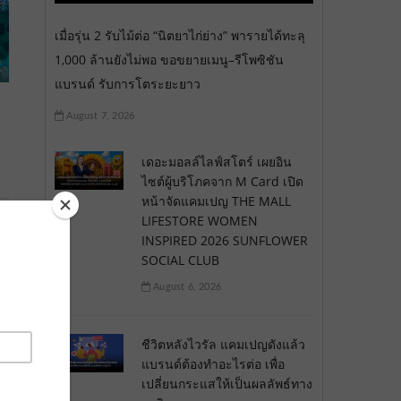
เมื่อรุ่น 2 รับไม้ต่อ “นิตยาไก่ย่าง” พารายได้ทะลุ
1,000 ล้านยังไม่พอ ขอขยายเมนู–รีโพซิชัน
แบรนด์ รับการโตระยะยาว
August 7, 2026
เดอะมอลล์ไลฟ์สโตร์ เผยอิน
ไซต์ผู้บริโภคจาก M Card เปิด
หน้าจัดแคมเปญ THE MALL
LIFESTORE WOMEN
INSPIRED 2026 SUNFLOWER
SOCIAL CLUB
August 6, 2026
ชีวิตหลังไวรัล แคมเปญดังแล้ว
แบรนด์ต้องทำอะไรต่อ เพื่อ
เปลี่ยนกระแสให้เป็นผลลัพธ์ทาง