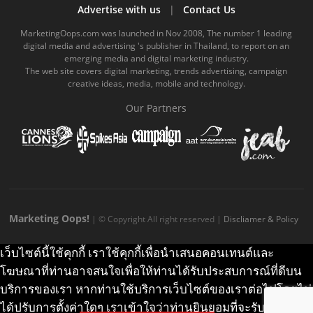
b
u
m
.
a
o
Advertise with us
|
Contact Us
o
b
m
g
k
MarketingOops.com was launched in Nov 2008, The number 1 leading
digital media and advertising 's publisher in Thailand, to report on an
o
e
e
r
.
emerging media and digital marketing industry.
The web site covers digital marketing, trends advertising, campaign
k
.
a
c
creative ideas, media, mobile and technology.
.
c
m
o
Our Partners
c
o
.
m
o
m
c
m
o
m
Marketing Oops!
| © Copyright All right reserved |
Discliamer & Policy
เว็บไซต์นี้ใช้คุกกี้ เราใช้คุกกี้เพื่อนำเสนอคอนเทนต์และ
โฆษณาที่ท่านอาจสนใจเพื่อให้ท่านได้รับประสบการณ์ที่ดีบน
บริการของเรา หากท่านใช้บริการเว็บไซต์ของเราต่อไปโดยไม่
ได้ปรับการตั้งค่าใดๆ เราเข้าใจว่าท่านยินยอมที่จะรับคุกกี้บน