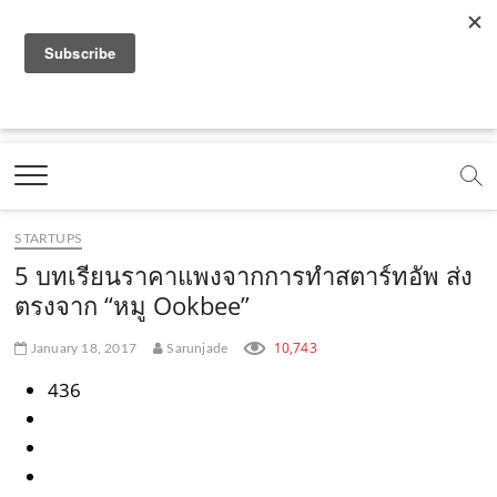
f
y
x
l
i
t
r
a
o
.
i
n
i
s
c
u
c
n
s
k
s
Marketing Oops!
e
t
o
e
t
t
DIGITAL | CREATIVE | ADVERTISING | CAMPAIGN |
STRATEGY
b
u
m
.
a
o
o
b
m
g
k
STARTUPS
o
e
e
r
.
5 บทเรียนราคาแพงจากการทำสตาร์ทอัพ ส่ง
k
.
a
c
ตรงจาก “หมู Ookbee”
.
c
m
o
10,743
January 18, 2017
Sarunjade
c
o
.
m
436
o
m
c
m
o
m