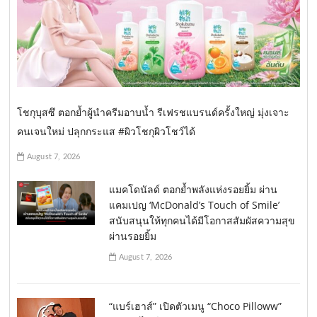
โชกุบุสซึ ตอกย้ำผู้นำครีมอาบน้ำ รีเฟรชแบรนด์ครั้งใหญ่ มุ่งเจาะ
คนเจนใหม่ ปลุกกระแส #ผิวโชกุผิวโชว์ได้
August 7, 2026
แมคโดนัลด์ ตอกย้ำพลังแห่งรอยยิ้ม ผ่าน
แคมเปญ ‘McDonald’s Touch of Smile’
สนับสนุนให้ทุกคนได้มีโอกาสสัมผัสความสุข
ผ่านรอยยิ้ม
August 7, 2026
“แบร์เฮาส์” เปิดตัวเมนู “Choco Pilloww”