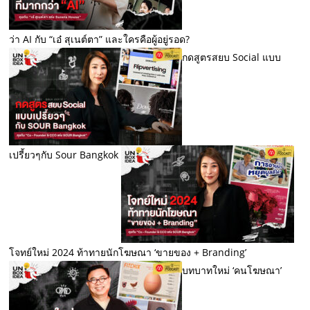
ว่า AI กับ “เอ๋ สุเนต์ตา” และใครคือผู้อยู่รอด?
กดสูตรสยบ Social แบบ
เปรี้ยวๆกับ Sour Bangkok
โจทย์ใหม่ 2024 ท้าทายนักโฆษณา ‘ขายของ + Branding’
บทบาทใหม่ ‘คนโฆษณา’