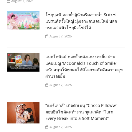
August 7, 2026
โชกุบุสซึ ตอกย้ำผู้นำครีมอาบน้ำ รีเฟรช
แบรนด์ครั้งใหญ่ มุ่งเจาะคนเจนใหม่ ปลุก
กระแส #ผิวโชกุผิวโชว์ได้
August 7, 2026
แมคโดนัลด์ ตอกย้ำพลังแห่งรอยยิ้ม ผ่าน
แคมเปญ ‘McDonald’s Touch of Smile’
สนับสนุนให้ทุกคนได้มีโอกาสสัมผัสความสุข
ผ่านรอยยิ้ม
August 7, 2026
“แบร์เฮาส์” เปิดตัวเมนู “Choco Pilloww”
ตอบอินไซด์คนทำงาน ชูแนวคิด “Turn
Every Break into a Soft Moment”
August 7, 2026