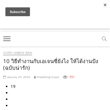
f
y
x
l
i
t
r
a
o
.
i
n
i
s
c
u
c
n
s
k
s
Marketing Oops!
e
t
o
e
t
t
DIGITAL | CREATIVE | ADVERTISING | CAMPAIGN |
STRATEGY
b
u
m
.
a
o
o
b
m
g
k
OOPS! UNBOX IDEA
o
e
e
r
.
10 วิธีทำงานกับเอเจนซี่ยังไง ให้ได้งานปัง
k
.
a
c
(ฉบับน่ารัก)
.
c
m
o
551
January 29, 2024
Marketing Oops!
c
o
.
m
19
o
m
c
m
o
m