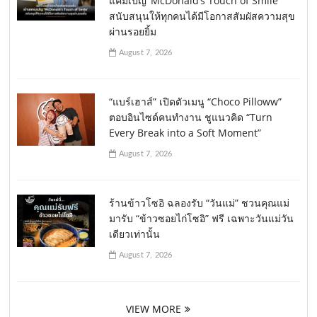
แคมเปญ ‘McDonald’s Touch of Smile’
สนับสนุนให้ทุกคนได้มีโอกาสสัมผัสความสุข
ผ่านรอยยิ้ม
August 7, 2026
“แบร์เฮาส์” เปิดตัวเมนู “Choco Pilloww”
ตอบอินไซด์คนทำงาน ชูแนวคิด “Turn
Every Break into a Soft Moment”
August 7, 2026
ร้านข้าวโซอิ ฉลองรับ “วันแม่” ชวนคุณแม่
มารับ “ข้าวซอยไก่โซอิ” ฟรี เฉพาะวันแม่วัน
เดียวเท่านั้น
August 7, 2026
VIEW MORE