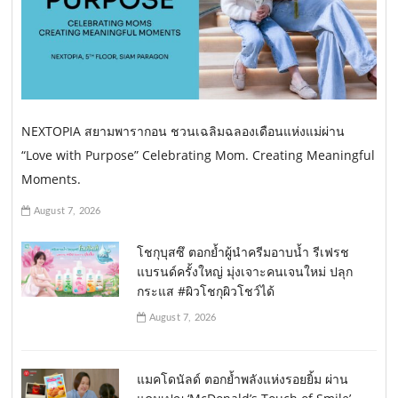
NEXTOPIA สยามพารากอน ชวนเฉลิมฉลองเดือนแห่งแม่ผ่าน
“Love with Purpose” Celebrating Mom. Creating Meaningful
Moments.
August 7, 2026
โชกุบุสซึ ตอกย้ำผู้นำครีมอาบน้ำ รีเฟรช
แบรนด์ครั้งใหญ่ มุ่งเจาะคนเจนใหม่ ปลุก
กระแส #ผิวโชกุผิวโชว์ได้
August 7, 2026
แมคโดนัลด์ ตอกย้ำพลังแห่งรอยยิ้ม ผ่าน