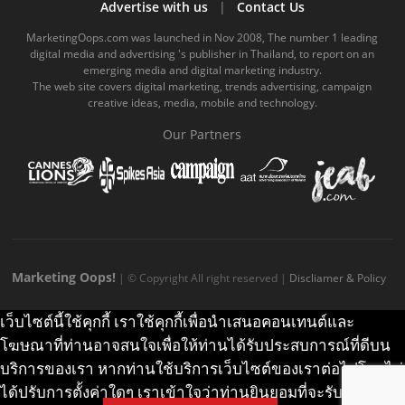
b
u
m
.
a
o
Advertise with us
|
Contact Us
o
b
m
g
k
MarketingOops.com was launched in Nov 2008, The number 1 leading
digital media and advertising 's publisher in Thailand, to report on an
o
e
e
r
.
emerging media and digital marketing industry.
The web site covers digital marketing, trends advertising, campaign
k
.
a
c
creative ideas, media, mobile and technology.
.
c
m
o
Our Partners
c
o
.
m
o
m
c
m
o
m
Marketing Oops!
| © Copyright All right reserved |
Discliamer & Policy
เว็บไซต์นี้ใช้คุกกี้ เราใช้คุกกี้เพื่อนำเสนอคอนเทนต์และ
โฆษณาที่ท่านอาจสนใจเพื่อให้ท่านได้รับประสบการณ์ที่ดีบน
บริการของเรา หากท่านใช้บริการเว็บไซต์ของเราต่อไปโดยไม่
ได้ปรับการตั้งค่าใดๆ เราเข้าใจว่าท่านยินยอมที่จะรับคุกกี้บน