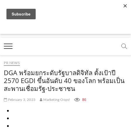
f
y
x
l
i
t
r
a
o
.
i
n
i
s
c
u
c
n
s
k
s
Marketing Oops!
e
t
o
e
t
t
DIGITAL | CREATIVE | ADVERTISING | CAMPAIGN |
STRATEGY
b
u
m
.
a
o
o
b
m
g
k
PR NEWS
o
e
e
r
.
DGA พร้อมยกระดับรัฐบาลดิจิทัล ตั้งเป้าปี
k
.
a
c
2570 EGDI ขึ้นอันดับ 40 ของโลก พร้อมเป็น
สะพานเชื่อมรัฐ-ประชาชน
.
c
m
o
c
o
.
m
86
February 3, 2023
Marketing Oops!
o
m
c
m
o
m