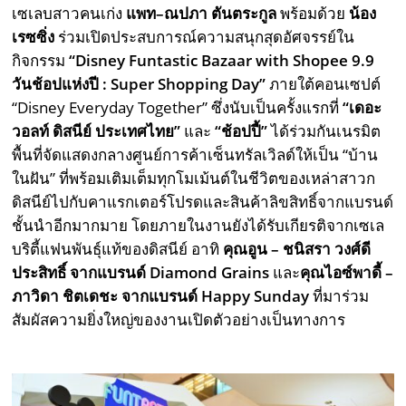
เซเลบสาวคนเก่ง
แพท
–
ณปภา ตันตระกูล
พร้อมด้วย
น้อง
เรซซิ่ง
ร่วมเปิดประสบการณ์ความสนุกสุดอัศจรรย์ใน
กิจกรรม
“Disney Funtastic Bazaar with Shopee 9.9
วันช้อปแห่งปี
: Super Shopping Day”
ภายใต้คอนเซปต์
“Disney Everyday Together” ซึ่งนับเป็นครั้งแรกที่
“
เดอะ
วอลท์ ดิสนีย์ ประเทศไทย
”
และ
“
ช้อปปี้
”
ได้ร่วมกันเนรมิต
พื้นที่จัดแสดงกลางศูนย์การค้าเซ็นทรัลเวิลด์ให้เป็น “บ้าน
ในฝัน” ที่พร้อมเติมเต็มทุกโมเม้นต์ในชีวิตของเหล่าสาวก
ดิสนีย์ไปกับคาแรกเตอร์โปรดและสินค้าลิขสิทธิ์จากแบรนด์
ชั้นนำอีกมากมาย โดยภายในงานยังได้รับเกียรติจากเซเล
บริตี้แฟนพันธุ์แท้ของดิสนีย์ อาทิ
คุณอูน
–
ชนิสรา วงศ์ดี
ประสิทธิ์ จากแบรนด์
Diamond Grains
และ
คุณไอซ์พาดี้
–
ภาวิดา ชิตเดชะ
จากแบรนด์
Happy Sunday
ที่มาร่วม
สัมผัสความยิ่งใหญ่ของงานเปิดตัวอย่างเป็นทางการ