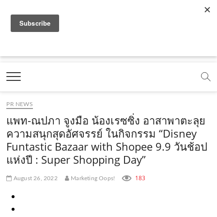
f
y
x
l
i
t
r
a
o
.
i
n
i
s
c
u
c
n
s
k
s
Marketing Oops!
e
t
o
e
t
t
DIGITAL | CREATIVE | ADVERTISING | CAMPAIGN |
STRATEGY
b
u
m
.
a
o
o
b
m
g
k
PR NEWS
o
e
e
r
.
แพท-ณปภา จูงมือ น้องเรซซิ่ง อาสาพาตะลุย
k
.
a
c
ความสนุกสุดอัศจรรย์ ในกิจกรรม “Disney
Funtastic Bazaar with Shopee 9.9 วันช้อป
.
c
m
o
แห่งปี : Super Shopping Day”
c
o
.
m
o
m
c
183
August 26, 2022
Marketing Oops!
m
o
m