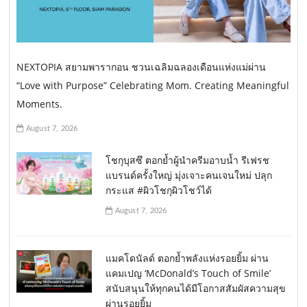
NEXTOPIA สยามพารากอน ชวนเฉลิมฉลองเดือนแห่งแม่ผ่าน
“Love with Purpose” Celebrating Mom. Creating Meaningful
Moments.
August 7, 2026
โชกุบุสซึ ตอกย้ำผู้นำครีมอาบน้ำ รีเฟรช
แบรนด์ครั้งใหญ่ มุ่งเจาะคนเจนใหม่ ปลุก
กระแส #ผิวโชกุผิวโชว์ได้
August 7, 2026
แมคโดนัลด์ ตอกย้ำพลังแห่งรอยยิ้ม ผ่าน
แคมเปญ ‘McDonald’s Touch of Smile’
สนับสนุนให้ทุกคนได้มีโอกาสสัมผัสความสุข
ผ่านรอยยิ้ม