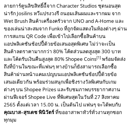
ลายการ์ตูนลิขสิทธิ์แื้จาก Character Studios ชุดนอนสุด
น่ารัก Josilins หวีแปรงวงรี ถนอมเส้นผมและรากผม จาก
Wet Brush สินค้าเครื่องครัวจาก UNO and A-Home และ
ของเล่นน่าสะสมจาก Funko ที่ถูกจัดแสดงในห้องต่างๆ ผ่าน
การสแกน QR Code เพื่อเข้าไปเลือกซื้อสินค้าบน
แอปพลิเคชันช้อปปี้ด้วยข้อเสนอสุดพิเศษ ไม่ว่าจะเป็น
สินค้าลดราคามากกว่า 80% โค้ดส่วนลดสูงสุด 300 บาท
[1]
และโค้ดรับเงินคืนสูงสุด 80% Shopee Coins
พร้อมจัดส่ง
ถึงที่บ้านในขณะที่แฟนๆ ทางบ้านก็ยังสามารถเลือกซื้อ
สินค้าผ่านหน้าแคมเปญบนแอปพลิเคชันช้อปปี้ด้วยข้อ
เสนอเดียวกัน พร้อมร่วมสนุกเพื่อชิงรางวัลพิเศษกับเกม
ต่างๆ บน Shopee Prizes และรับชมภาพบรรยากาศงาน
ผ่านฟีเจอร์ Shopee Live ที่พิเศษสุดในวันที่ 27 สิงหาคม
2565 ตั้งแต่เวลา 15.00 น. เป็นต้นไป แฟนๆ จะได้พบกับ
คุณบาส
–
สุรเดช พินิวัตร์
ที่ขออาสาพาทัวร์ทั่วงานทุกซอก
ทุกมุม