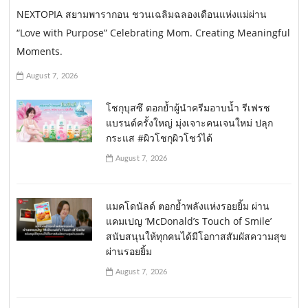
NEXTOPIA สยามพารากอน ชวนเฉลิมฉลองเดือนแห่งแม่ผ่าน
“Love with Purpose” Celebrating Mom. Creating Meaningful
Moments.
August 7, 2026
โชกุบุสซึ ตอกย้ำผู้นำครีมอาบน้ำ รีเฟรช
แบรนด์ครั้งใหญ่ มุ่งเจาะคนเจนใหม่ ปลุก
กระแส #ผิวโชกุผิวโชว์ได้
August 7, 2026
แมคโดนัลด์ ตอกย้ำพลังแห่งรอยยิ้ม ผ่าน
แคมเปญ ‘McDonald’s Touch of Smile’
สนับสนุนให้ทุกคนได้มีโอกาสสัมผัสความสุข
ผ่านรอยยิ้ม
August 7, 2026