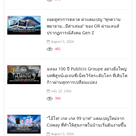
ถอดสูตรการตลาด ผ่าแคมเปญ “ทุกความ
พยายาม…มีค่าเสมอ” ของ OR ผ่านเลนส์
ปรากฏการณ์สังคม Gen Z
August 5, 2026
482
ฉลอง 100 ปี Publicis Groupe อย่างยิ่งใหญ่
บทพิสูจน์เอเจนซี่เน็ทเวิร์คระดับโลก ที่เติบโต
ก้าวผ่านทุกการเปลี่ยนแปลง
July 22, 2026
394
“โอ้โห! เกล เกล 99 บาท” แคมเปญใหม่จาก
Coway ที่ทำให้สุขภาพในบ้านเริ่มต้นง่ายขึ้น
August 3, 2026