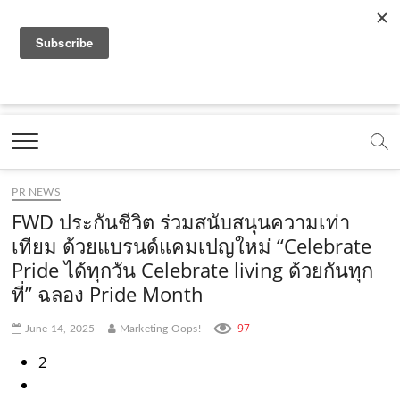
f
y
x
l
i
t
r
a
o
.
i
n
i
s
c
u
c
n
s
k
s
Marketing Oops!
e
t
o
e
t
t
DIGITAL | CREATIVE | ADVERTISING | CAMPAIGN |
STRATEGY
b
u
m
.
a
o
o
b
m
g
k
PR NEWS
o
e
e
r
.
FWD ประกันชีวิต ร่วมสนับสนุนความเท่า
k
.
a
c
เทียม ด้วยแบรนด์แคมเปญใหม่ “Celebrate
Pride ได้ทุกวัน Celebrate living ด้วยกันทุก
.
c
m
o
ที่” ฉลอง Pride Month
c
o
.
m
o
m
c
97
June 14, 2025
Marketing Oops!
m
o
2
m