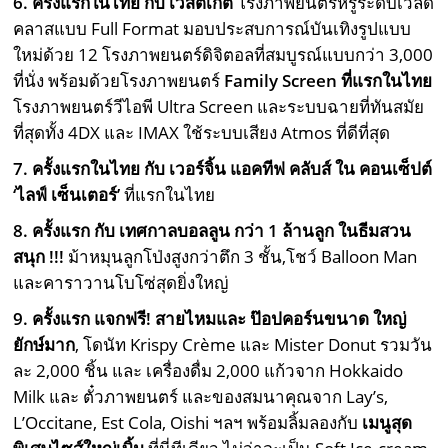
6. ครั้งแรกในไทย กับ เวสต์เกต
โรงภาพยนตร์หรูระดับเวิล์ด
คลาสแบบ Full Format มอบประสบการณ์บันเทิงรูปแบบ
ใหม่ด้วย 12 โรงภาพยนตร์ดิจิตอลที่สมบูรณ์แบบกว่า 3,000
ที่นั่ง พร้อมด้วยโรงภาพยนตร์
Family Screen ที่แรกในไทย
โรงภาพยนตร์วีไอพี Ultra Screen และระบบฉายที่ทันสมัย
ที่สุดทั้ง 4DX และ IMAX ใช้ระบบเสียง Atmos ที่ดีที่สุด
7. ครั้งแรกในไทย กับ เวอร์จิ้น แอคทีฟ คลับส์ ใน คอนเซ็ปต์
‘ไลฟ์ เซ็นเตอร์’
ที่แรกในไทย
8. ครั้งแรก กับ เทศกาลบอลลูน กว่า 1 ล้านลูก ในธีมสวน
สนุก !!!
ม้าหมุนลูกโป่งสูงกว่าตึก 3 ชั้น,โชว์ Balloon Man
และคาราวานโบโซ่สุดยิ่งใหญ่
9. ครั้งแรก แจกฟรี! สายไหมและ ป๊อปคอร์นขนาด ใหญ่
ยักษ์มาก
, โดนัท Krispy Crème และ Mister Donut รวมวัน
ละ 2,000 ชิ้น และ เครื่องดื่ม 2,000 แก้วจาก Hokkaido
Milk และ ตั๋วภาพยนตร์ และของสมนาคุณจาก Lay’s,
L’Occitane, Est Cola, Oishi ฯลฯ พร้อมลิ้มลองกับ
เมนูสุด