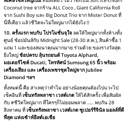
พิเศษไซส์ใหญ่เบิ้ม
ที่นี่ทีเดียว ไม่ว่าจะเป็น Soft Ice-cream
Coconut tree จากร้าน ALL Coco , Giant California Roll
จาก Sushi Boy และ Big Donut Trio จาก Mister Donut ที่
นี่ที่เดียว แล้วชีวิตจะไม่ใหญ่มากได้ยังไง !!
10. ครั้งแรก พบกับ โปรโมชั่นจุใจ
ลดให้ใหญ่มากทั้งห้างทั้ง
ศูนย์ ช้อปมันส์กับ Midnight Sale (28-30 ส.ค.), สินค้าซื้อ 1
แถม 1 และของสมนาคุณมากมาย ร่วมด้วย ของรางวัลสุด
ยิ่งใหญ่
ช้อปครบ ลุ้นรถยนต์ Toyota Alphard,
มอเตอร์ไซค์ Ducati, โทรทัศน์ Sumsung 65 นิ้ว พร้อม
เครื่องเสียง และ เครื่องเพชรชุดใหญ่จาก Jubilee
Diamond ฯลฯ
ทั้งหมดนี้ คือ สาเหตุว่าทำไม อย่างน้อยคุณต้องไปแวะไป
เช็คอินที่
เซ็นทรัลพลาซา เวสต์เกต
ให้ได้สักครั้ง เพื่อสัมผัส
กับ #ชีวิตใหญ่มาก ที่ใครๆก็ไม่ยอมพลาด ….. พบกัน 28
สิงหาคม ที่
เซ็นทรัลพลาซา เวสต์เกต ซูเปอร์รีจินัล มอลล์ที่ดี
ที่สุด แห่งเซ้าท์อีสต์เอเชีย