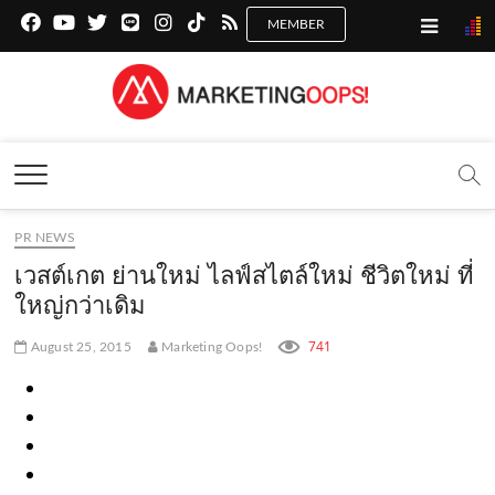
f
y
x
l
i
t
r
a
o
.
i
n
i
s
c
u
c
n
s
k
s
Marketing Oops!
e
t
o
e
t
t
DIGITAL | CREATIVE | ADVERTISING | CAMPAIGN |
STRATEGY
b
u
m
.
a
o
o
b
m
g
k
PR NEWS
o
e
e
r
.
เวสต์เกต ย่านใหม่ ไลฟ์สไตล์ใหม่ ชีวิตใหม่ ที่
k
.
a
c
ใหญ่กว่าเดิม
.
c
m
o
741
August 25, 2015
Marketing Oops!
c
o
.
m
o
m
c
m
o
m