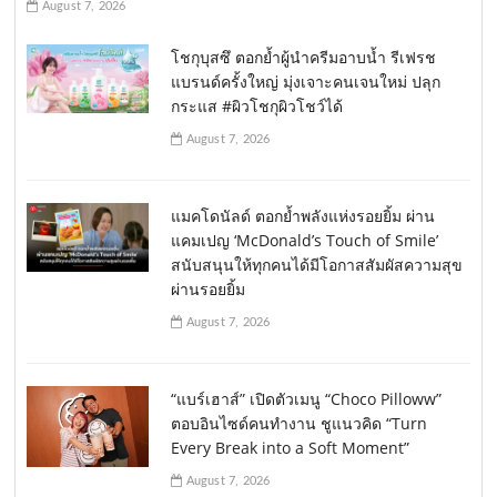
August 7, 2026
โชกุบุสซึ ตอกย้ำผู้นำครีมอาบน้ำ รีเฟรช
แบรนด์ครั้งใหญ่ มุ่งเจาะคนเจนใหม่ ปลุก
กระแส #ผิวโชกุผิวโชว์ได้
August 7, 2026
แมคโดนัลด์ ตอกย้ำพลังแห่งรอยยิ้ม ผ่าน
แคมเปญ ‘McDonald’s Touch of Smile’
สนับสนุนให้ทุกคนได้มีโอกาสสัมผัสความสุข
ผ่านรอยยิ้ม
August 7, 2026
“แบร์เฮาส์” เปิดตัวเมนู “Choco Pilloww”
ตอบอินไซด์คนทำงาน ชูแนวคิด “Turn
Every Break into a Soft Moment”
August 7, 2026