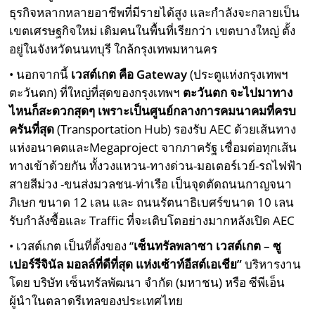
ธุรกิจหลากหลายอาชีพที่มีรายได้สูง และกำลังจะกลายเป็น
เขตเศรษฐกิจใหม่ เดิมคนในพื้นที่เรียกว่า เขตบางใหญ่ ตั้ง
อยู่ในจังหวัดนนทบุรี ใกล้กรุงเทพมหานคร
• นอกจากนี้
เวสต์เกต คือ Gateway
(ประตูแห่งกรุงเทพฯ
ตะวันตก) ที่ใหญ่ที่สุดของกรุงเทพฯ
ตะวันตก จะไปมาทาง
ไหนก็สะดวกสุดๆ เพราะเป็นศูนย์กลางการคมนาคมที่ครบ
ครันที่สุด
(Transportation Hub) รองรับ AEC ด้วยเส้นทาง
แห่งอนาคตและMegaproject จากภาครัฐ เชื่อมต่อทุกเส้น
ทางเข้าด้วยกัน ทั้งวงแหวน-ทางด่วน-มอเตอร์เวย์-รถไฟฟ้า
สายสีม่วง -ขนส่งมวลชน-ท่าเรือ เป็นจุดตัดถนนกาญจนา
ภิเษก ขนาด 12 เลน และ ถนนรัตนาธิเบศร์ขนาด 10 เลน
รับกำลังซื้อและ Traffic ที่จะเติบโตอย่างมากหลังเปิด AEC
• เวสต์เกต เป็นที่ตั้งของ “
เซ็นทรัลพลาซา เวสต์เกต – ซู
เปอร์รีจินัล มอลล์ที่ดีที่สุด แห่งเซ้าท์อีสต์เอเชีย”
บริหารงาน
โดย บริษัท เซ็นทรัลพัฒนา จำกัด (มหาชน) หรือ ซีพีเอ็น
ผู้นำในตลาดรีเทลของประเทศไทย