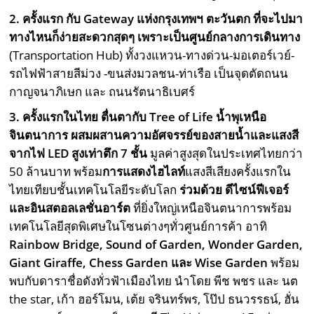
2. ครั้งแรก กับ Gateway แห่งกรุงเทพฯ ตะวันตก
ที่จะไปมา
ทางไหนก็ง่ายสะดวกสุดๆ เพราะเป็นศูนย์กลางการเดินทาง
(Transportation Hub) ทั้งวงแหวน-ทางด่วน-มอเตอร์เวย์-
รถไฟฟ้าสายสีม่วง -ขนส่งมวลชน-ท่าเรือ เป็นจุดตัดถนน
กาญจนาภิเษก และ ถนนรัตนาธิเบศร์
3. ครั้งแรกในไทย ตื่นตากับ Tree of Life น้ำพุเหนือ
จินตนาการ ผสมผสานความอัศจรรย์ของสายน้ำและแสงสี
จากไฟ LED สูงเท่าตึก 7 ชั้น
มูลค่าสูงสุดในประเทศไทยกว่า
50 ล้านบาท พร้อม
การแสดงไฮไลท์
แสงสีเสียงครั้งแรกใน
ไทยเทียบชั้นเทคโนโลยีระดับโลก
ร่วมด้วย ดีไซน์ฟีเจอร์
และอินสตอลเลชั่นอาร์ต
ที่ยิ่งใหญ่เหนือจินตนาการพร้อม
เทคโนโลยีสุดพิเศษในโซนต่างๆทั่วศูนย์การค้า อาทิ
Rainbow Bridge, Sound of Garden, Wonder Garden,
Giant Giraffe, Chess Garden และ Wise Garden
พร้อม
พบกับดาราชื่อดังทั่วฟ้าเมืองไทย นำโดย พีช พชร และ นต
the star, เก้า ฮอร์โมน, เต้ย จรินทร์พร, โป๊ป ธนวรรธน์, ฮั่น