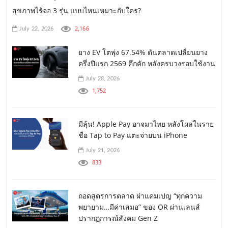
สุขภาพไร้จอ 3 รุ่น แบบไหนเหมาะกับใคร?
2,166
July 22, 2026
ยาง EV โตพุ่ง 67.54% ดันตลาดเปลี่ยนยาง
ครึ่งปีแรก 2569 คึกคัก หลังครบวงรอบใช้งาน
July 28, 2026
1,752
มีลุ้น! Apple Pay อาจมาไทย หลังโผล่ในราย
ชื่อ Tap to Pay แตะจ่ายบน iPhone
July 21, 2026
833
ถอดสูตรการตลาด ผ่าแคมเปญ “ทุกความ
พยายาม…มีค่าเสมอ” ของ OR ผ่านเลนส์
ปรากฏการณ์สังคม Gen Z