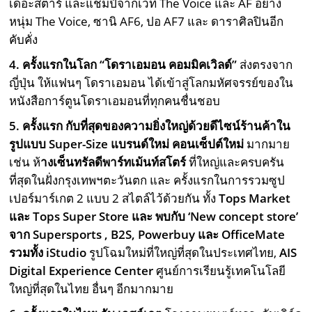
เดอะสตาร์ และแชมป์จากเวที The Voice และ AF อย่าง
หนุ่ม The Voice, ซานิ AF6, ปอ AF7 และ ดาราศิลปินอีก
คับคั่ง
4. ครั้งแรกในโลก “โดราเอมอน คอมมิคเวิลด์”
ส่งตรงจาก
ญี่ปุ่น ให้แฟนๆ โดราเอมอน ได้เข้าสู่โลกมหัศจรรย์ของใน
หนังสือการ์ตูนโดราเอมอนที่ทุกคนชื่นชอบ
5. ครั้งแรก กับที่สุดของความยิ่งใหญ่ด้วยดีไซน์ร้านค้าใน
รูปแบบ Super-Size
แบรนด์ใหม่ คอนเซ็ปต์ใหม่
มากมาย
เช่น ห้
างเซ็นทรัลดีพาร์ทเม้นท์สโตร์
ที่ใหญ่และครบครัน
ที่สุดในฝั่งกรุงเทพฯตะวันตก และ ครั้งแรกในการรวมซูป
เปอร์มาร์เกต 2 แบบ 2 สไตล์ไว้ด้วยกัน ทั้ง
Tops Market
และ Tops Super Store และ พบกับ ‘New concept store’
จาก Supersports , B2S, Powerbuy และ OfficeMate
รวมทั้ง iStudio
รูปโฉมใหม่ที่ใหญ่ที่สุดในประเทศไทย,
AIS
Digital Experience Center
ศูนย์การเรียนรู้เทคโนโลยี
ใหญ่ที่สุดในไทย อื่นๆ อีกมากมาย