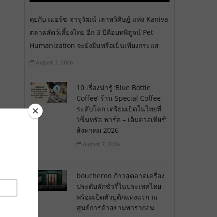
คุยกับ เมอร์ซ-จารุวัฒน์ เลาหวิศิษฏ์ แห่ง Kaniva
ตลาดสัตว์เลี้ยงไทย อีก 3 ปีคือบทพิสูจน์ Pet
Humanization จะยั่งยืนหรือเป็นเพียงกระแส
August 7, 2026
10 เรื่องน่ารู้ ‘Blue Bottle
Coffee’ ร้าน Special Coffee
ระดับโลก เตรียมเปิดในไทยที่
‘เซ็นทรัล พาร์ค – เอ็มควอเทียร์’
สิงหาคม 2026
ษ
August 7, 2026
boucheron ก้าวสู่ตลาดเครื่อง
ประดับลักชัวรี่ในประเทศไทย
พร้อมเปิดตัวบูติกแห่งแรก ณ
ศูนย์การค้าสยามพารากอน
าน