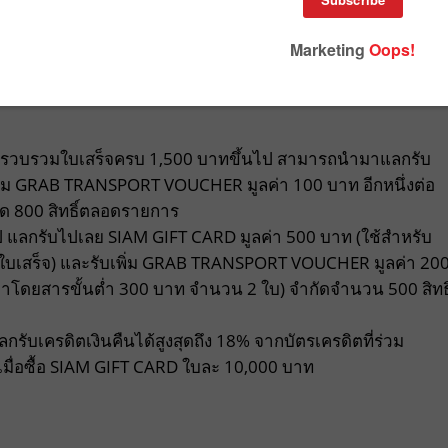
เดียว ไอซีเอสจึงขอเพิ่มรอยยิ้ม เติมความสุขให้มากขึ้น ด้วย
่ไม่ว่าจะกินหรือช็อปก็เพลินได้แบบสุดคุ้ม เพราะเพียงใช้จ่า
องรางวัลได้ทันที
ล้วรวบรวมใบเสร็จครบ 1,500 บาทขึ้นไป สามารถนำมาแลกรับ
่ม GRAB TRANSPORT VOUCHER มูลค่า 100 บาท อีกหนึ่งต่อ
ัด 800 สิทธิ์ตลอดรายการ
 แลกรับไปเลย SIAM GIFT CARD มูลค่า 500 บาท (ใช้สำหรับ
ป/ใบเสร็จ) และรับเพิ่ม GRAB TRANSPORT VOUCHER มูลค่า 20
่าโดยสารขั้นต่ำ 300 บาท จำนวน 2 ใบ) จำกัดจำนวน 500 สิทธิ
รับเครดิตเงินคืนได้สูงสุดถึง 18% จากบัตรเครดิตที่ร่วม
มื่อซื้อ SIAM GIFT CARD ใบละ 10,000 บาท