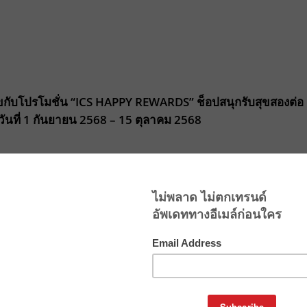
ขกับโปรโมชั่น “ICS HAPPY REWARDS”
ช็อปสนุกรับสุขสองต่อ
วันที่ 1
กันยายน 2568 – 15
ตุลาคม 2568
ใจขาช้อปและนักชิม ด้วยโปรโมชั่นส่งท้ายปลายฝนต้นหนาว
ESIAM เพลิดเพลินกับการใช้จ่าย แล้วแลกรับของรางวัลสุดพิเศ
อยและช็อปปิ้งแบบคุ้ม ๆ ตั้งแต่วันที่ 1 กันยายน 2568– 15
ีเอส คือการได้เลือกซื้อของถูกใจ และลิ้มรสความอร่อย จากร้