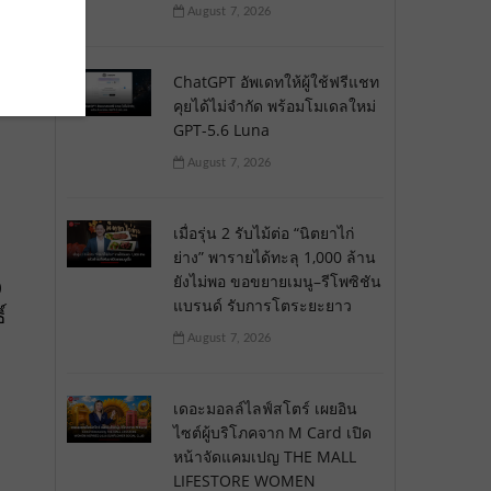
August 7, 2026
ย
ChatGPT อัพเดทให้ผู้ใช้ฟรีแชท
คุยได้ไม่จำกัด พร้อมโมเดลใหม่
GPT-5.6 Luna
August 7, 2026
เมื่อรุ่น 2 รับไม้ต่อ “นิตยาไก่
ย่าง” พารายได้ทะลุ 1,000 ล้าน
ยังไม่พอ ขอขยายเมนู–รีโพซิชัน
0
แบรนด์ รับการโตระยะยาว
์
August 7, 2026
เดอะมอลล์ไลฟ์สโตร์ เผยอิน
ไซต์ผู้บริโภคจาก M Card เปิด
หน้าจัดแคมเปญ THE MALL
LIFESTORE WOMEN