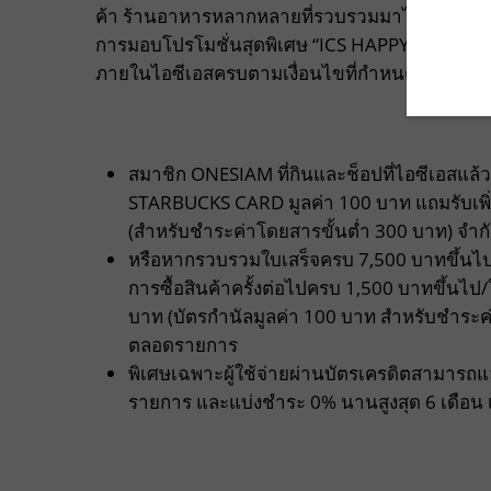
ค้า ร้านอาหารหลากหลายที่รวบรวมมาไว้ครบจบในที่
การมอบโปรโมชั่นสุดพิเศษ “ICS HAPPY REWARDS” ที
ภายในไอซีเอสครบตามเงื่อนไขที่กำหนดก็แลกรับข
สมาชิก ONESIAM ที่กินและช็อปที่ไอซีเอสแ
STARBUCKS CARD มูลค่า 100 บาท แถมรับเพิ
(สำหรับชำระค่าโดยสารขั้นต่ำ 300 บาท) จำก
หรือหากรวบรวมใบเสร็จครบ 7,500 บาทขึ้นไป
การซื้อสินค้าครั้งต่อไปครบ 1,500 บาทขึ้นไ
บาท (บัตรกำนัลมูลค่า 100 บาท สำหรับชำระค
ตลอดรายการ
พิเศษเฉพาะผู้ใช้จ่ายผ่านบัตรเครดิตสามารถแลก
รายการ และแบ่งชำระ 0% นานสูงสุด 6 เดือน เ