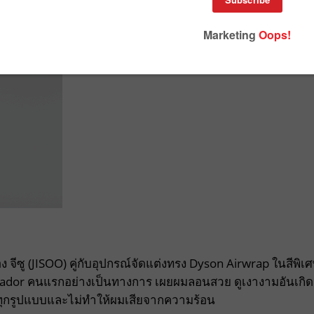
 จีซู (JISOO) คู่กับอุปกรณ์จัดแต่งทรง Dyson Airwrap ในสีพิเ
ador คนแรกอย่างเป็นทางการ เผยผมลอนสวย ดูเงางามอันเกิด
มทุกรูปแบบและไม่ทำให้ผมเสียจากความร้อน