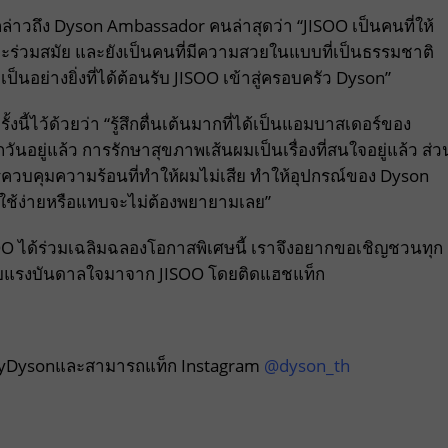
่าวถึง Dyson Ambassador คนล่าสุดว่า “JISOO เป็นคนที่ให้
ร่วมสมัย และยังเป็นคนที่มีความสวยในแบบที่เป็นธรรมชาติ
ป็นอย่างยิ่งที่ได้ต้อนรับ JISOO เข้าสู่ครอบครัว Dyson”
นี้ไว้ด้วยว่า “รู้สึกตื่นเต้นมากที่ได้เป็นแอมบาสเดอร์ของ
กวันอยู่แล้ว การรักษาสุขภาพเส้นผมเป็นเรื่องที่สนใจอยู่แล้ว ส่ว
รควบคุมความร้อนที่ทำให้ผมไม่เสีย ทำให้อุปกรณ์ของ Dyson
และใช้ง่ายหรือแทบจะไม่ต้องพยายามเลย”
SOO ได้ร่วมเฉลิมฉลองโอกาสพิเศษนี้ เราจึงอยากขอเชิญชวนทุก
รับแรงบันดาลใจมาจาก JISOO โดยติดแฮชแท็ก
byDysonและสามารถแท็ก Instagram
@dyson_th