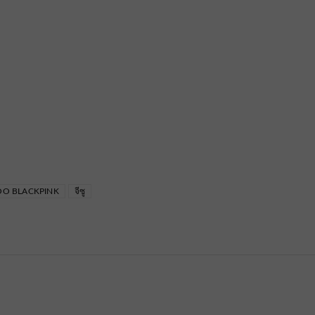
OO BLACKPINK
จีซู