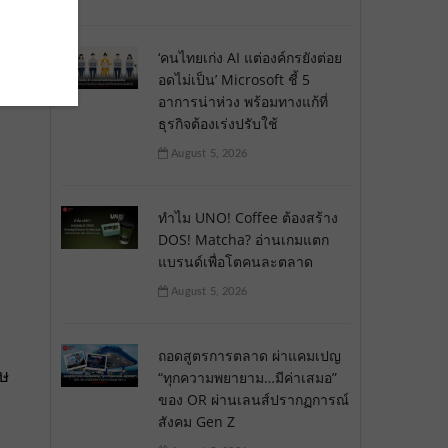
‘คนไทยเก่ง AI แต่องค์กรยังต่อย
อดไม่เป็น’ Microsoft ชี้ 5
อาการน่าห่วง พร้อมทางแก้ที่
ธุรกิจต้องเร่งปรับใช้
August 5, 2026
ทำไม UNO! Coffee ต้องสร้าง
DOS! Matcha? อ่านเกมแตก
แบรนด์เพื่อโตคนละตลาด
August 5, 2026
ถอดสูตรการตลาด ผ่าแคมเปญ
ศษ
“ทุกความพยายาม…มีค่าเสมอ”
ของ OR ผ่านเลนส์ปรากฏการณ์
สังคม Gen Z