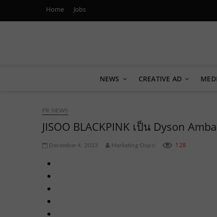
Home
Jobs
Marketing Oops!
DIGITAL | CREATIVE | ADVERTISING | CAMPAIGN | STRA
NEWS
CREATIVE AD
MED
PR NEWS
JISOO BLACKPINK เป็น Dyson Ambas
128
December 4, 2023
Marketing Oops!