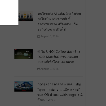
‘คนไทยเก่ง AI แต่องค์กรยังต่อย
อดไม่เป็น’ Microsoft ชี้ 5
อาการน่าห่วง พร้อมทางแก้ที่
ธุรกิจต้องเร่งปรับใช้
August 5, 2026
ทำไม UNO! Coffee ต้องสร้าง
DOS! Matcha? อ่านเกมแตก
แบรนด์เพื่อโตคนละตลาด
August 5, 2026
ถอดสูตรการตลาด ผ่าแคมเปญ
“ทุกความพยายาม…มีค่าเสมอ”
ของ OR ผ่านเลนส์ปรากฏการณ์
สังคม Gen Z