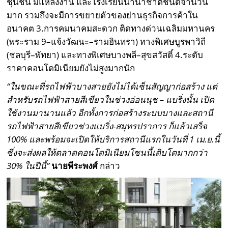
ชุนชน มีแหล่งงาน และโรงเรียนนานาชาติชั้นดีจำนวน
มาก รวมถึงจะมีการขยายตัวของย่านธุรกิจการค้าใน
อนาคต 3.การคมนาคมสะดวก ติดทางด่วนเฉลิมมหานคร
(พระราม 9–แจ้งวัฒนะ–รามอินทรา) ทางพิเศษบูรพาวิถี
(ชลบุรี–พัทยา) และทางพิเศษบางพลี–สุขสวัสดิ์ 4.ระดับ
ราคาคอนโดมิเนียมยังไม่สูงมากนัก
“ในขณะที่รถไฟฟ้าบางสายยังไม่ได้เซ็นสัญญาก่อสร้าง แต่
สำหรับรถไฟฟ้าสายสีเขียวในช่วงอ่อนนุช – แบริ่งนั้น เปิด
ใช้งานมานานแล้ว อีกทั้งการก่อสร้างระบบบางและสถานี
รถไฟฟ้าสายสีเขียวช่วงแบริ่ง-สมุทรปราการ ก็แล้วเสร็จ
100% และพร้อมจะเปิดให้บริการสถานีแรกในวันที่ 1 เม.ย.นี้
ซึ่งจะส่งผลให้ตลาดคอนโดมิเนียมโซนนี้เติบโตมากกว่า
30% ในปีนี้”
นายพีระพงศ์
กล่าว