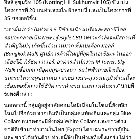
ฮิลล์ สุขุมวิท 105 (Notting Hill Sukhumvit 105) ขึ้นเป็น
โครงการที่ 20 บนทำเลรถไฟฟ้าสายนี้ และเป็นโครงการที่
35 ของออริจิ้น
“เรามั่นใจว่าในช่วง 3-5 ปีข้างหน้า แบริ่งและสถานีโดย
รอบจะกลายเป็น New Lifestyle CBD เพราะกำลังจะมีสถานที่
สำคัญใหม่ๆ เกิดขึ้นจำนวนมาก ทั้งแบงค็อก มอลล์
(Bangkok Mall) ศูนย์การค้าที่ใหญ่ที่สุดในเอเชียตะวันออก
เฉียงใต้, ภิรัชทาวเวอร์, อาคารสำนักงาน M Tower, Sky
Walk เชื่อมสถานีอุดมสุข-บางนา, รถไฟฟ้าสายสีเหลือง,
และรถไฟรางคู่ขนาดเบา สายบางนา–สุวรรณภูมิ ทำเลนี้จะ
เชื่อมต่อทั้งการใช้ชีวิต การทำงาน และการเดินทาง”
นายพี
ระพงศ์
กล่าว
นอกจากนี้ กลุ่มผู้อยู่อาศัยคอนโดมิเนียมในโซนนี้ยังพลิก
โฉมไปอีกด้วย จากเดิมที่เป็นกลุ่มคนท้องถิ่นและกลุ่ม Blue
Collars อนาคตจะมีทั้งกลุ่ม White Collars และชาวต่าง
ชาติที่เข้ามาทำงานในไทย (Expat) โดยเฉพาะชาวญี่ปุ่น
และ ชาวไต้หวันด้วย ทำเลนี้จึงเป็นทำเลที่แข็งแกร่ง ไม่ว่า