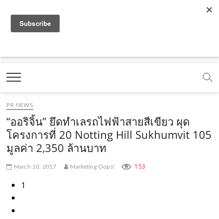
f
y
x
l
i
t
r
a
o
.
i
n
i
s
c
u
c
n
s
k
s
Marketing Oops!
e
t
o
e
t
t
DIGITAL | CREATIVE | ADVERTISING | CAMPAIGN |
STRATEGY
b
u
m
.
a
o
o
b
m
g
k
PR NEWS
o
e
e
r
.
“ออริจิ้น” ยึดทำเลรถไฟฟ้าสายสีเขียว ผุด
k
.
a
c
โครงการที่ 20 Notting Hill Sukhumvit 105
มูลค่า 2,350 ล้านบาท
.
c
m
o
c
o
.
m
153
March 10, 2017
Marketing Oops!
o
m
c
1
m
o
m