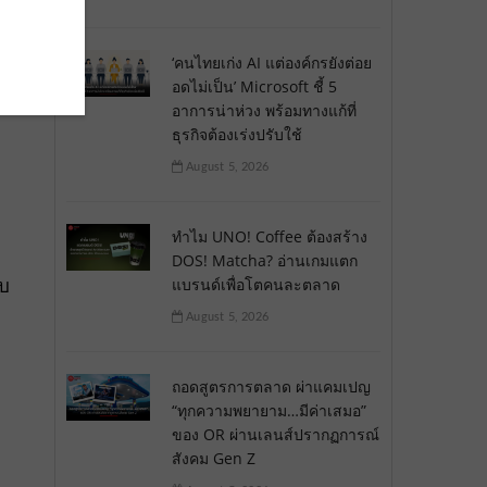
‘คนไทยเก่ง AI แต่องค์กรยังต่อย
อดไม่เป็น’ Microsoft ชี้ 5
อาการน่าห่วง พร้อมทางแก้ที่
ธุรกิจต้องเร่งปรับใช้
August 5, 2026
ทำไม UNO! Coffee ต้องสร้าง
DOS! Matcha? อ่านเกมแตก
ับ
แบรนด์เพื่อโตคนละตลาด
August 5, 2026
ถอดสูตรการตลาด ผ่าแคมเปญ
“ทุกความพยายาม…มีค่าเสมอ”
ของ OR ผ่านเลนส์ปรากฏการณ์
สังคม Gen Z