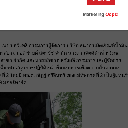
ริโภค สนับสนุนการปฏิบัติหน้าที่ของกองทัพภาคที่ 2 เพื่อความ
ยเพชร หวั่งหลี กรรมการผู้จัดการ บริษัท ธนากรผลิตภัณฑ์น้ำมัน
ัท สยาม มอดิฟายด์ สตาร์ช จำกัด นางสาวจิตตินันท์ หวั่งหลี
ิตพลาซ่า จำกัด และนายอภิชาต หวั่งหลี กรรมการและผู้จัดการ
นเพื่อสนับสนุนการปฏิบัติหน้าที่ของทหารเพื่อความมั่นคงของ
2 โดยมี พล.ต. ณัฏฐ์ ศรีอินทร์ รองแม่ทัพภาคที่ 2 เป็นผู้แทนร
ฟิวเจอร์พาร์ค