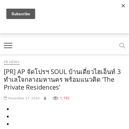
f
y
x
l
i
t
r
a
o
.
i
n
i
s
c
u
c
n
s
k
s
Marketing Oops!
e
t
o
e
t
t
DIGITAL | CREATIVE | ADVERTISING | CAMPAIGN |
STRATEGY
b
u
m
.
a
o
o
b
m
g
k
PR NEWS
o
e
e
r
.
[PR] AP จัดโปรฯ SOUL บ้านเดี่ยวไฮเอ็นท์ 3
k
.
a
c
ทำเลใจกลางมหานคร พร้อมแนวคิด ‘The
Private Residences’
.
c
m
o
c
o
.
m
1,193
November 17, 2014
.
o
m
c
m
o
m