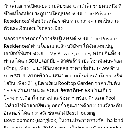
นำเสนอการเปิดเผยความลับของ ‘แดน’ เด็กชายคนหนึ่ง ที่
ชีวิตเบื้องหลังประตูบานใหญ่ของ SOUL ‘The Private
Residences’ คือชีวิตเหนือระดับ ท่ามกลางความเป็นส่วน
ตัวและเงียบสงบใจกลางเมือง
นอกจากการตอกย้ำการรับรู้แบรนด์ SOUL ‘The Private
Residences’ ผ่านโฆษณาแล้ว บริษัทฯ ได้จัดแคมเปญ
เอกสิทธิ์พิเศษ SOUL – My Private Journey พร้อมกันทั้ง 3
ทำเล ได้แก่
SOUL เอกมัย – ลาดพร้าว
เปิดโซนพิเศษพร้อม
เข้าอยู่ เพียง 10 นาทีถึงทองหล่อ ราคาเริ่มต้น 14.99 ล้าน
บาท
SOUL ลาดพร้าว – เสนา
ความเป็นส่วนตัวใจกลางรัช
โยธิน เพียง 21 ยูนิต พร้อม Rooftop Garden ราคาเริ่มต้น
15.99 ล้านบาท และ
SOUL รัชดาภิเษก 68
บ้านเดี่ยว
โครงการเดียวใจกลางทำเลรัชดาฯ พร้อม Private Pool
ใกล้รถไฟฟ้าสายสีชมพู ตอกย้ำคุณภาพด้วย 2 รางวัลระดับ
อินเตอร์ ได้แก่ รางวัลชนะเลิศ Best Housing
Development (Bangkok) ในงานประกาศรางวัล Thailand
Property Awards 2014 และรางวัล Highly Commended