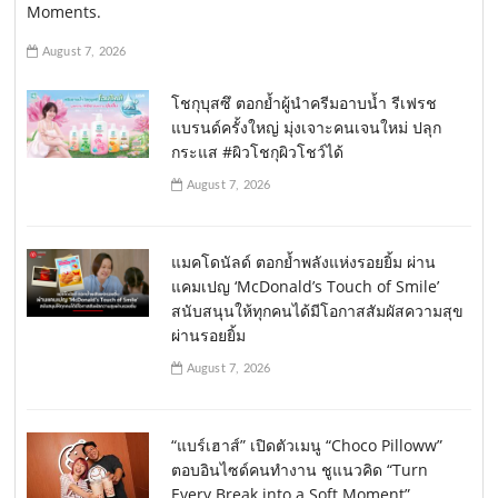
Moments.
August 7, 2026
โชกุบุสซึ ตอกย้ำผู้นำครีมอาบน้ำ รีเฟรช
แบรนด์ครั้งใหญ่ มุ่งเจาะคนเจนใหม่ ปลุก
กระแส #ผิวโชกุผิวโชว์ได้
August 7, 2026
แมคโดนัลด์ ตอกย้ำพลังแห่งรอยยิ้ม ผ่าน
แคมเปญ ‘McDonald’s Touch of Smile’
สนับสนุนให้ทุกคนได้มีโอกาสสัมผัสความสุข
ผ่านรอยยิ้ม
August 7, 2026
“แบร์เฮาส์” เปิดตัวเมนู “Choco Pilloww”
ตอบอินไซด์คนทำงาน ชูแนวคิด “Turn
Every Break into a Soft Moment”