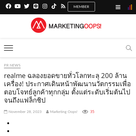
f
y
x
l
i
t
r
a
o
.
i
n
i
s
c
u
c
n
s
k
s
Marketing Oops!
e
t
o
e
t
t
DIGITAL | CREATIVE | ADVERTISING | CAMPAIGN |
STRATEGY
b
u
m
.
a
o
o
b
m
g
k
PR NEWS
o
e
e
r
.
realme ฉลองยอดขายทั่วโลกทะลุ 200 ล้าน
k
.
a
c
เครื่อง! ประกาศเดินหน้าพัฒนานวัตกรรมเพื่อ
ตอบโจทย์ลูกค้าทุกกลุ่ม ตั้งแต่ระดับเริ่มต้นไป
.
c
m
o
จนถึงแฟล็กชิป
c
o
.
m
o
m
c
35
November 28, 2023
Marketing Oops!
m
o
m