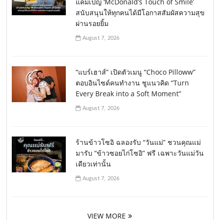
แคมเปญ ‘McDonald’s Touch of Smile’
สนับสนุนให้ทุกคนได้มีโอกาสสัมผัสความสุข
ผ่านรอยยิ้ม
August 7, 2026
“แบร์เฮาส์” เปิดตัวเมนู “Choco Pilloww”
ตอบอินไซด์คนทำงาน ชูแนวคิด “Turn
Every Break into a Soft Moment”
August 7, 2026
ร้านข้าวโซอิ ฉลองรับ “วันแม่” ชวนคุณแม่
มารับ “ข้าวซอยไก่โซอิ” ฟรี เฉพาะวันแม่วัน
เดียวเท่านั้น
August 7, 2026
VIEW MORE