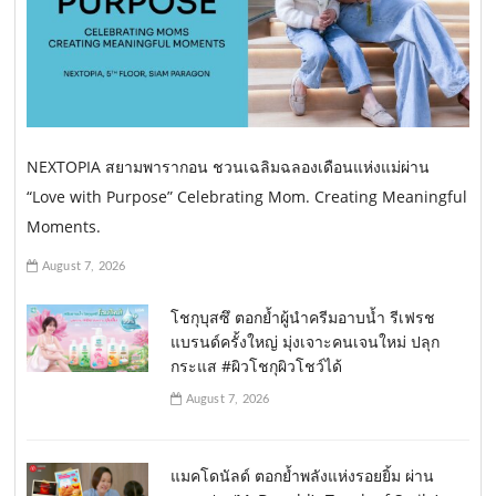
NEXTOPIA สยามพารากอน ชวนเฉลิมฉลองเดือนแห่งแม่ผ่าน
“Love with Purpose” Celebrating Mom. Creating Meaningful
Moments.
August 7, 2026
โชกุบุสซึ ตอกย้ำผู้นำครีมอาบน้ำ รีเฟรช
แบรนด์ครั้งใหญ่ มุ่งเจาะคนเจนใหม่ ปลุก
กระแส #ผิวโชกุผิวโชว์ได้
August 7, 2026
แมคโดนัลด์ ตอกย้ำพลังแห่งรอยยิ้ม ผ่าน