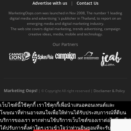
b
u
m
.
a
o
Advertise with us
|
Contact Us
o
b
m
g
k
MarketingOops.com was launched in Nov 2008, The number 1 leading
digital media and advertising 's publisher in Thailand, to report on an
o
e
e
r
.
emerging media and digital marketing industry.
The web site covers digital marketing, trends advertising, campaign
k
.
a
c
creative ideas, media, mobile and technology.
.
c
m
o
Our Partners
c
o
.
m
o
m
c
m
o
m
Marketing Oops!
| © Copyright All right reserved |
Discliamer & Policy
เว็บไซต์นี้ใช้คุกกี้ เราใช้คุกกี้เพื่อนำเสนอคอนเทนต์และ
โฆษณาที่ท่านอาจสนใจเพื่อให้ท่านได้รับประสบการณ์ที่ดีบน
บริการของเรา หากท่านใช้บริการเว็บไซต์ของเราต่อไปโดยไม่
ได้ปรับการตั้งค่าใดๆ เราเข้าใจว่าท่านยินยอมที่จะรับคุกกี้บน