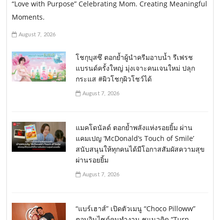
“Love with Purpose” Celebrating Mom. Creating Meaningful
Moments.
August 7, 2026
โชกุบุสซึ ตอกย้ำผู้นำครีมอาบน้ำ รีเฟรช
แบรนด์ครั้งใหญ่ มุ่งเจาะคนเจนใหม่ ปลุก
กระแส #ผิวโชกุผิวโชว์ได้
August 7, 2026
แมคโดนัลด์ ตอกย้ำพลังแห่งรอยยิ้ม ผ่าน
แคมเปญ ‘McDonald’s Touch of Smile’
สนับสนุนให้ทุกคนได้มีโอกาสสัมผัสความสุข
ผ่านรอยยิ้ม
August 7, 2026
“แบร์เฮาส์” เปิดตัวเมนู “Choco Pilloww”
ตอบอินไซด์คนทำงาน ชูแนวคิด “Turn