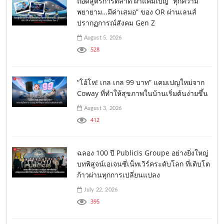
ถอดสูตรการตลาด ผ่าแคมเปญ “ทุกความ
พยายาม…มีค่าเสมอ” ของ OR ผ่านเลนส์
ปรากฏการณ์สังคม Gen Z
August 5, 2026
528
“โอ้โห! เกล เกล 99 บาท” แคมเปญใหม่จาก
Coway ที่ทำให้สุขภาพในบ้านเริ่มต้นง่ายขึ้น
August 3, 2026
412
ฉลอง 100 ปี Publicis Groupe อย่างยิ่งใหญ่
บทพิสูจน์เอเจนซี่เน็ทเวิร์คระดับโลก ที่เติบโต
ก้าวผ่านทุกการเปลี่ยนแปลง
July 22, 2026
395