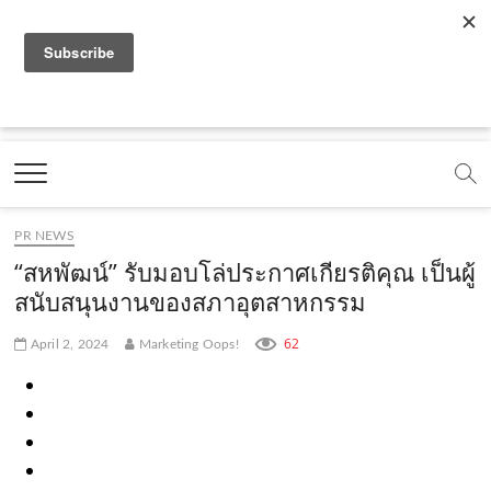
f
y
x
l
i
t
r
a
o
.
i
n
i
s
c
u
c
n
s
k
s
Marketing Oops!
e
t
o
e
t
t
DIGITAL | CREATIVE | ADVERTISING | CAMPAIGN |
STRATEGY
b
u
m
.
a
o
o
b
m
g
k
PR NEWS
o
e
e
r
.
“สหพัฒน์” รับมอบโล่ประกาศเกียรติคุณ เป็นผู้
k
.
a
c
สนับสนุนงานของสภาอุตสาหกรรม
.
c
m
o
62
April 2, 2024
Marketing Oops!
c
o
.
m
o
m
c
m
o
m