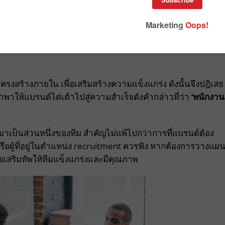
ฉามานานเกือบสองปี ทำให้ตลาดแรงงานกลับมาคึกคักอีกครั้ง
รนด์และพฤติกรรมใหม่ ๆ ไม่ใช่แค่จากฝั่งของผู้บริโภค แต่ฝั่ง
ครงสร้างภายใน เพื่อเสริมสร้างความแข็งแกร่ง ดังนั้นจึงปฎิเสธ
พาให้แบรนด์ไต่เต้าไปสู่ความสำเร็จดังคำกล่าวที่ว่า
‘พนักงาน
ามาเป็นส่วนหนึ่งของทีม สำคัญไม่แพ้ไปกว่าการที่แบรนด์ต้อง
 หรือผู้ที่อยู่ในตำแหน่ง recruitment ควรฟัง หากต้องการวางแผ
ื่อเสริมทัพให้ทีมแข็งแกร่งและมีคุณภาพ