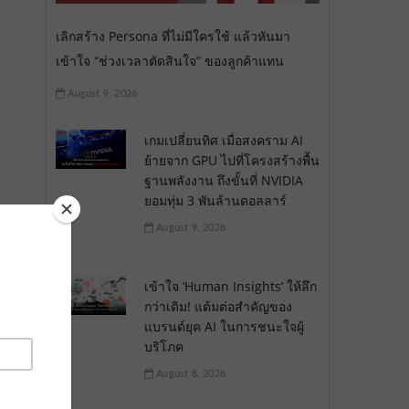
เลิกสร้าง Persona ที่ไม่มีใครใช้ แล้วหันมา
เข้าใจ “ช่วงเวลาตัดสินใจ” ของลูกค้าแทน
August 9, 2026
เกมเปลี่ยนทิศ เมื่อสงคราม AI
ย้ายจาก GPU ไปที่โครงสร้างพื้น
ฐานพลังงาน ถึงขั้นที่ NVIDIA
ยอมทุ่ม 3 พันล้านดอลลาร์
August 9, 2026
เข้าใจ ‘Human Insights’ ให้ลึก
กว่าเดิม! แต้มต่อสำคัญของ
แบรนด์ยุค AI ในการชนะใจผู้
บริโภค
August 8, 2026