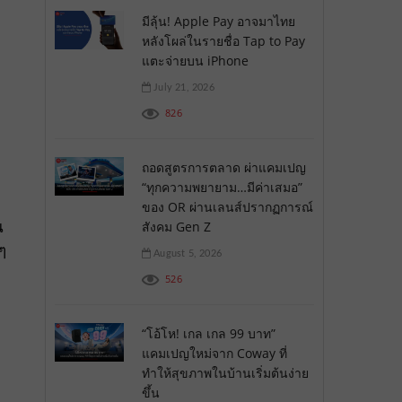
มีลุ้น! Apple Pay อาจมาไทย
หลังโผล่ในรายชื่อ Tap to Pay
แตะจ่ายบน iPhone
July 21, 2026
826
ถอดสูตรการตลาด ผ่าแคมเปญ
“ทุกความพยายาม…มีค่าเสมอ”
ของ OR ผ่านเลนส์ปรากฏการณ์
น
สังคม Gen Z
ๆ
August 5, 2026
526
“โอ้โห! เกล เกล 99 บาท”
แคมเปญใหม่จาก Coway ที่
ทำให้สุขภาพในบ้านเริ่มต้นง่าย
ขึ้น