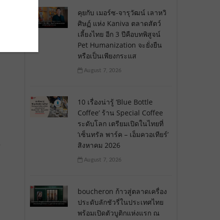
คุยกับ เมอร์ซ-จารุวัฒน์ เลาหวิ
ศิษฏ์ แห่ง Kaniva ตลาดสัตว์
เลี้ยงไทย อีก 3 ปีคือบทพิสูจน์
Pet Humanization จะยั่งยืน
หรือเป็นเพียงกระแส
August 7, 2026
10 เรื่องน่ารู้ ‘Blue Bottle
Coffee’ ร้าน Special Coffee
ระดับโลก เตรียมเปิดในไทยที่
‘เซ็นทรัล พาร์ค – เอ็มควอเทียร์’
น
สิงหาคม 2026
August 7, 2026
boucheron ก้าวสู่ตลาดเครื่อง
ประดับลักชัวรี่ในประเทศไทย
พร้อมเปิดตัวบูติกแห่งแรก ณ