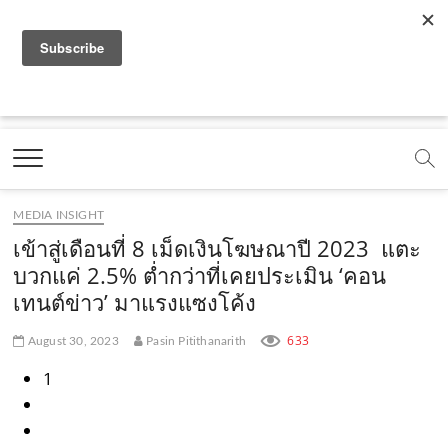
f
y
x
l
i
t
r
a
o
.
i
n
i
s
c
u
c
n
s
k
s
Marketing Oops!
e
t
o
e
t
t
DIGITAL | CREATIVE | ADVERTISING | CAMPAIGN |
STRATEGY
b
u
m
.
a
o
o
b
m
g
k
MEDIA INSIGHT
o
e
e
r
.
เข้าสู่เดือนที่ 8 เม็ดเงินโฆษณาปี 2023 แตะ
k
.
a
c
บวกแค่ 2.5% ต่ำกว่าที่เคยประเมิน ‘คอน
เทนต์ข่าว’ มาแรงแซงโค้ง
.
c
m
o
c
o
.
m
633
August 30, 2023
Pasin Pitithanarith
o
m
c
1
m
o
m