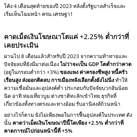
โค้ง 4 เดือนสุดท้ายของปี 2023 หลังตั้งรัฐบาลสำเร็จและ
เริ่มเห็นโฉมหน้า ครม.เศรษฐา1
คาดเม็ดเงินโฆษณาโตแค่ +2.25%
ต่ำกว่าที่
เคยประเมิน
ผ่านไป 8 เดือนแล้วสำหรับปี 2023 จากความท้าทายและ
ปัจจัยลบที่ยังมีมาต่อเนื่อง
ไม่ว่าจะเป็น
GDP
โตต่ำกว่าคาด
(อยู่ในกรอบต่ำกว่า +3%)
ของแพง ค่าครองชีพสูง หนี้ครัว
เรือนสูง ส่งออกติดลบ การเมืองหลังเลือกตั้งยังไม่นิ่ง
ทำให้
ความเชื่อมั่นและอุปสงค์ต่ำ ประกอบกับปัจจัยบวกอันน้อย
นิด อาทิ ท่องเที่ยวบูม ต่างชาติทะลักเข้าไทย ธุรกิจที่
เกี่ยวข้องทั้งทางตรงและทางอ้อม รับอานิสงส์ถ้วนหน้า
อย่างไรก็ตาม ยังไม่เพียงพอในการฟื้นอุปสงค์ในประเทศ ดัง
นั้น
คาดว่าเม็ดเงินโฆษณาปีนี้โตเพียง +
2.5%
ต่ำกว่าที่
คาดการณ์ไปก่อนหน้านี้ที่ +5%